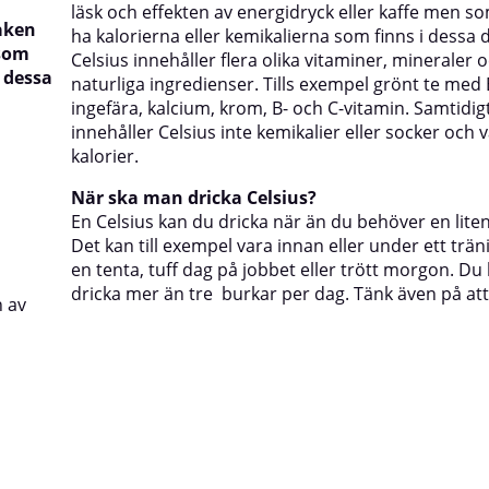
läsk och effekten av energidryck eller kaffe men som
maken
ha kalorierna eller kemikalierna som finns i dessa 
 som
Celsius innehåller flera olika vitaminer, mineraler 
i dessa
naturliga ingredienser. Tills exempel grönt te med
ingefära, kalcium, krom, B- och C-vitamin. Samtidig
innehåller Celsius inte kemikalier eller socker och v
kalorier.
När ska man dricka Celsius?
En Celsius kan du dricka när än du behöver en lite
Det kan till exempel vara innan eller under ett trä
en tenta, tuff dag på jobbet eller trött morgon. Du 
dricka mer än tre
burkar per dag. Tänk även på att
n av