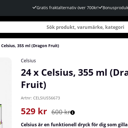
Gratis fraktalternativ över 700kr!
Bonusproduk
 Celsius, 355 ml (Dragon Fruit)
Celsius
24 x Celsius, 355 ml (D
Fruit)
Artnr:
CELSIUS56673
529
kr
600
kr
Celsius
är en funktionell dryck för dig som gil