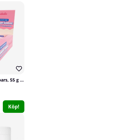
12
71
12 x Barebells Proteinbars, 55 g (Strawberry Sundae)
24 x NOCCO BCAA, 330 ml (Pomelo)
NOCCO
0
Köp!
529 kr
Köp!
600 kr
12