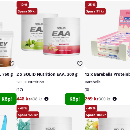
10
25
50
91
, 750 g
2 x SOLID Nutrition EAA, 300 g
SOLID Nutrition
Barebells
17
0
448 kr
269 kr
Köp!
Köp!
498 kr
360 kr
48
40
120
100