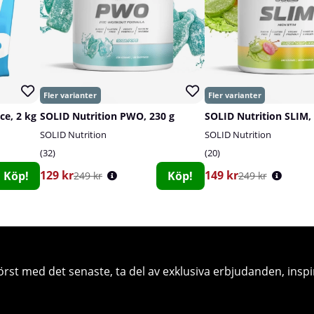
ce, 2 kg
SOLID Nutrition PWO, 230 g
SOLID Nutrition SLIM, 
SOLID Nutrition
SOLID Nutrition
32
20
129 kr
149 kr
Köp!
Köp!
249 kr
249 kr
örst med det senaste, ta del av exklusiva erbjudanden, inspi