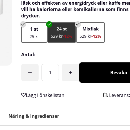
läsk och effekten av energidryck eller kaffe m
vill ha kalorierna eller kemikalierna som finns 
drycker.
1 st
24 st
Mixflak
529 kr
-12%
529 kr
-12%
25 kr
Antal:
Bevaka
Leverans
Näring & Ingredienser