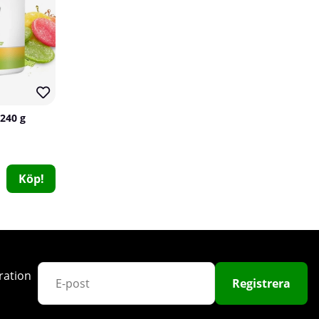
71
240 g
24 x NOCCO BCAA, 330 ml (Berruba)
NOCCO
Köp!
0
529 kr
Köp!
600 kr
ration
38
Registrera
90