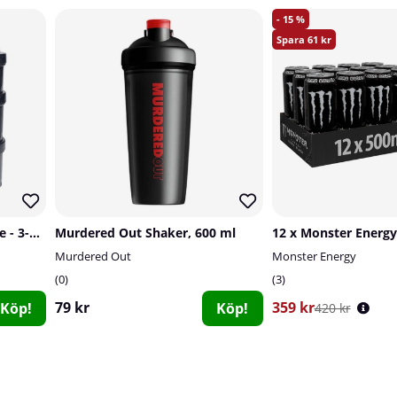
15
61
Smartshake Revive Storage - 3-pack
Murdered Out Shaker, 600 ml
Murdered Out
Monster Energy
0
3
79 kr
359 kr
Köp!
Köp!
420 kr