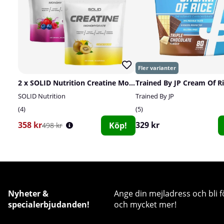
2 x SOLID Nutrition Creatine Monohydrate, 400 g
Trained By JP Cream Of Ri
SOLID Nutrition
Trained By JP
4
5
358 kr
329 kr
Köp!
498 kr
Nyheter &
Ange din mejladress och bli f
specialerbjudanden!
och mycket mer!