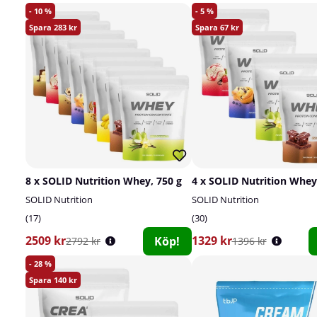
10
5
283
67
8 x SOLID Nutrition Whey, 750 g
4 x SOLID Nutrition Whey
SOLID Nutrition
SOLID Nutrition
17
30
2509 kr
1329 kr
Köp!
2792 kr
1396 kr
28
140