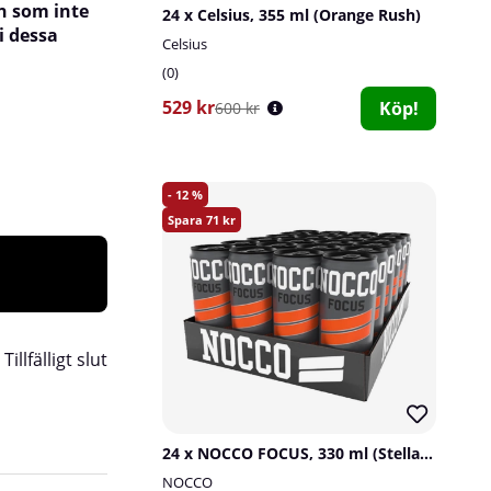
en som inte
24 x Celsius, 355 ml (Orange Rush)
i dessa
Celsius
0
529 kr
Köp!
600 kr
12
71
:
Tillfälligt slut
24 x NOCCO FOCUS, 330 ml (Stellar Blend)
NOCCO