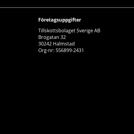
Företagsuppgifter
Tillskottsbolaget Sverige AB
Brogatan 32
30242 Halmstad
Org-nr: 556899-2431
SOLID Nutrition Clear Whey, 300 g
SOLID Nutrition
3
149 kr
Köp!
239 kr
13
50