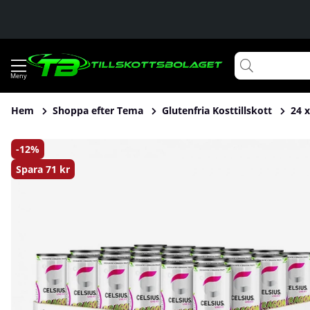
Hem
Shoppa efter Tema
Glutenfria Kosttillskott
24 x
Produktbilder 24 x Celsius, 355 ml (Dragon Fruit)
12
Spara
71 kr