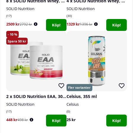
8 x SOLID Nutrition Whey, 750 g
4 x SOLID Nutrition Whey, 750 g
SOLID Nutrition
SOLID Nutrition
17
30
2509 kr
1329 kr
2792 kr
1396 kr
Köp!
Köp!
10
50
2 x SOLID Nutrition EAA, 300 g
Celsius, 355 ml
SOLID Nutrition
Celsius
17
0
448 kr
25 kr
498 kr
Köp!
Köp!