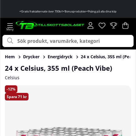
Gratis fraktalternativ över 700kr!
Bonusprodukter
Poäng på alla dina köp
Önskelista
Antal i önskelist
.
Var
Ant
.
Hem
Drycker
Energidryck
24 x Celsius, 355 ml (Peac
24 x Celsius, 355 ml (Peach Vibe)
Celsius
Produktbilder 24 x Celsius, 355 ml (Peach Vibe)
12
Spara
71 kr