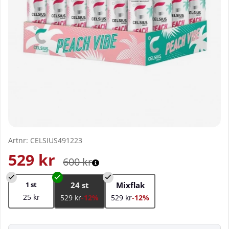
Artnr:
CELSIUS491223
529
kr
600
kr
1 st
24 st
Mixflak
25 kr
529 kr
-12%
529 kr
-12%