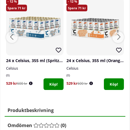
12
12
71
71
24 x Celsius, 355 ml (Spritz Vibe)
24 x Celsius, 355 ml (Orange Rush)
Celsius
Celsius
N
0
0
0
529 kr
529 kr
5
600 kr
600 kr
Köp!
Köp!
Produktbeskrivning
Omdömen
(
0
)