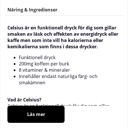
Näring & Ingredienser
Celsius
är en funktionell dryck för dig som gillar
smaken av läsk och effekten av energidryck eller
kaffe men som inte vill ha kalorierna eller
kemikalierna som finns i dessa drycker.
Funktionell dryck
200mg koffein per burk
8 vitaminer & mineraler
Innehåller endast naturliga färg- och
smakämnen
Vad är Celsius?
Celsius
är en funktionell dryck för dig som gillar
smaken av läsk och effekten av energidryck eller
Läs mer
kaffe men som inte vill ha kalorierna eller
kemikalierna som finns i dessa drycker. Celsius