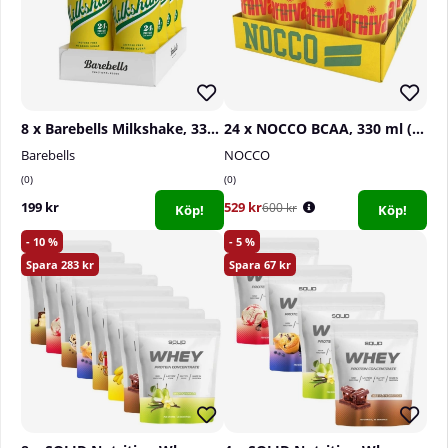
8 x Barebells Milkshake, 330 ml (Banana)
24 x NOCCO BCAA, 330 ml (Carnival)
Barebells
NOCCO
0
0
199 kr
529 kr
600 kr
Köp!
Köp!
10
5
283
67