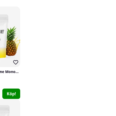
12
71
24 x Celsius, 355 ml (Spritz Vibe)
SOLID Nutrition Creatine Monohydrate, 400 g
Celsius
0
529 kr
Köp!
600 kr
Köp!
12