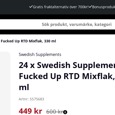
Gratis fraktalternativ över 700kr!
Bonusproduk
 Fucked Up RTD Mixflak, 330 ml
flak, 330 ml
Swedish Supplements
24 x Swedish Suppleme
Fucked Up RTD Mixflak,
ml
Artnr:
SS75683
449
kr
600
kr