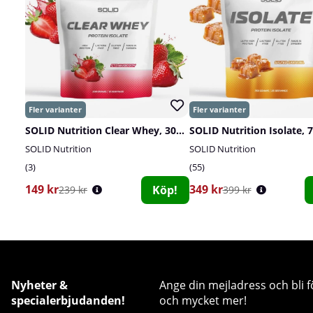
SOLID Nutrition Clear Whey, 300 g
SOLID Nutrition Isolate, 
SOLID Nutrition
SOLID Nutrition
3
55
149 kr
349 kr
Köp!
239 kr
399 kr
Nyheter &
Ange din mejladress och bli f
specialerbjudanden!
och mycket mer!