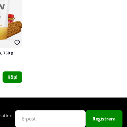
71
, 750 g
24 x NOCCO BCAA+, 330 ml (Äpple - Koffeinfri)
NOCCO
Köp!
0
529 kr
Köp!
600 kr
12
ration
71
Registrera