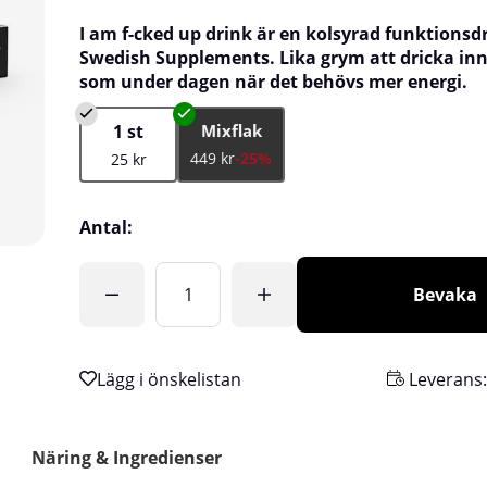
I am f-cked up drink är en kolsyrad funktionsd
Swedish Supplements. Lika grym att dricka in
som under dagen när det behövs mer energi.
1 st
Mixflak
449 kr
-25%
25 kr
Antal:
Bevaka
Leverans
Näring & Ingredienser