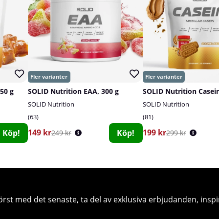
750 g
SOLID Nutrition EAA, 300 g
SOLID Nutrition Casein
SOLID Nutrition
SOLID Nutrition
63
81
149 kr
199 kr
Köp!
Köp!
249 kr
299 kr
örst med det senaste, ta del av exklusiva erbjudanden, inspi