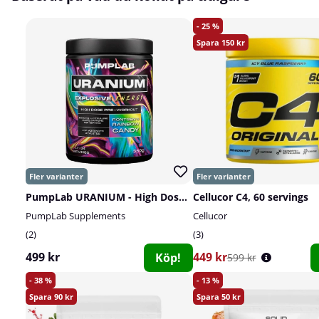
25
150
PumpLab URANIUM - High Dose PWO, 550 g
Cellucor C4, 60 servings
PumpLab Supplements
Cellucor
2
3
499 kr
449 kr
Köp!
599 kr
38
13
90
50