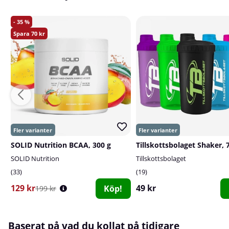
35
70
SOLID Nutrition BCAA, 300 g
Tillskottsbolaget Shaker, 
SOLID Nutrition
Tillskottsbolaget
33
19
129 kr
49 kr
Köp!
199 kr
Baserat på vad du kollat på tidigare