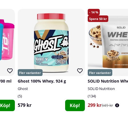
14
50
700 ml
Ghost 100% Whey, 924 g
SOLID Nutrition Whe
Ghost
SOLID Nutrition
5
134
579 kr
299 kr
Köp!
Köp!
349 kr