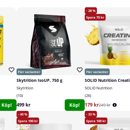
28
70
Skytrition IsoUP, 750 g
Skytrition
SOLID Nutrition
10
26
499 kr
179 kr
Köp!
Köp!
249 kr
40
33
100
100