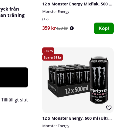
12 x Monster Energy Mixflak, 500 ml
ryck från
Monster Energy
nan träning
12
359 kr
Köp!
420 kr
15
61
:
Tillfälligt slut
12 x Monster Energy, 500 ml (Ultra Black)
Monster Energy