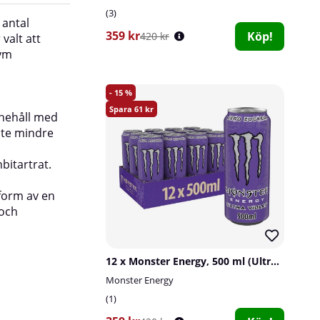
3
 antal
sockerfri. Lika bra innan ett träningspass so
359 kr
Köp!
420 kr
valt att
dagliga aktiviteter. Den serveras bäst väl kyld
rym
problem att ta med en burk i väskan eller fick
den som den är.
15
_____________________________
61
nnehåll med
Antal doser per förpackning / Mängd anvä
nte mindre
stycken.
bitartrat.
 form av en
 och
12 x Monster Energy, 500 ml (Ultra Violet)
Monster Energy
1