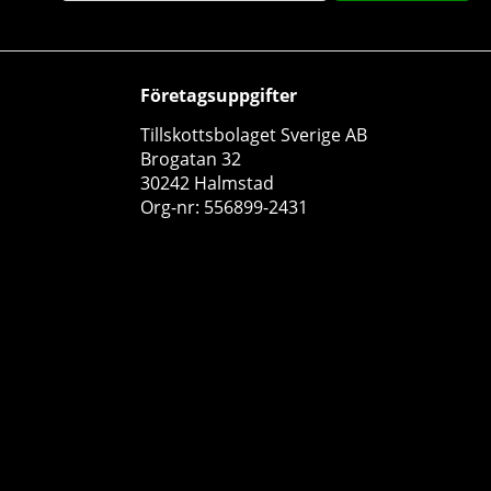
Företagsuppgifter
Tillskottsbolaget Sverige AB
Brogatan 32
30242 Halmstad
24 x NOCCO BCAA, 330 ml (Goldiberry)
Org-nr: 556899-2431
NOCCO
0
529 kr
Köp!
600 kr
12
71