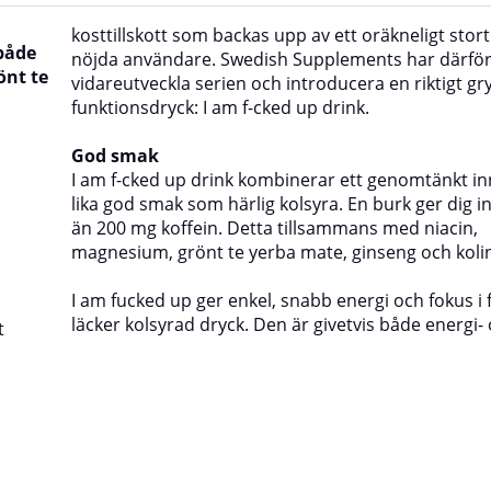
kosttillskott som backas upp av ett oräkneligt stort
 både
nöjda användare. Swedish Supplements har därför 
önt te
vidareutveckla serien och introducera en riktigt g
funktionsdryck: I am f-cked up drink.
God smak
I am f-cked up drink kombinerar ett genomtänkt i
lika god smak som härlig kolsyra. En burk ger dig i
än 200 mg koffein. Detta tillsammans med niacin,
magnesium, grönt te yerba mate, ginseng och kolin
I am fucked up ger enkel, snabb energi och fokus i
läcker kolsyrad dryck. Den är givetvis både energi-
t