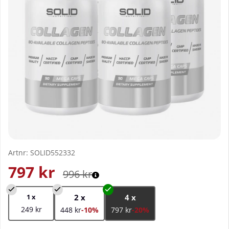
Artnr:
SOLID552332
797
kr
996
kr
1 x
2 x
4 x
249 kr
448 kr
-10%
797 kr
-20%