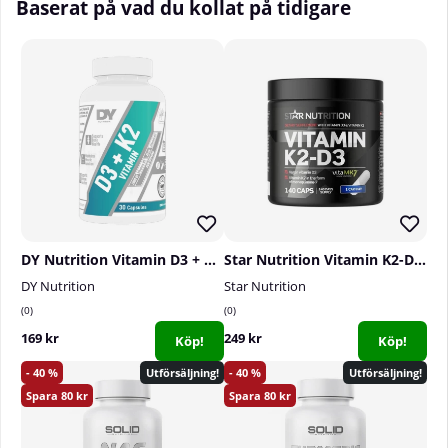
Baserat på vad du kollat på tidigare
Antal doser per förpackning:
30 st
Rekommenderad dosering:
Intag 3 kapslar
dagligen.
DY Nutrition Vitamin D3 + K2, 30 caps
Star Nutrition Vitamin K2-D3, 140 caps
DY Nutrition
Star Nutrition
0
0
169 kr
249 kr
Köp!
Köp!
40
40
Utförsäljning!
Utförsäljning!
80
80