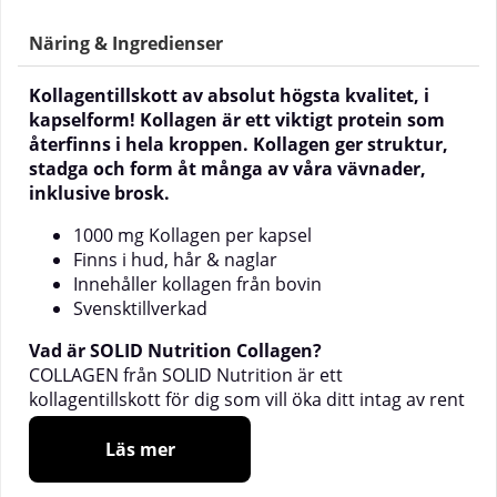
Näring & Ingredienser
Kollagentillskott av absolut högsta kvalitet, i
kapselform! Kollagen är ett viktigt protein som
återfinns i hela kroppen. Kollagen ger struktur,
stadga och form åt många av våra vävnader,
inklusive brosk.
1000 mg Kollagen per kapsel
Finns i hud, hår & naglar
Innehåller kollagen från bovin
Svensktillverkad
Vad är SOLID Nutrition Collagen?
COLLAGEN från SOLID Nutrition är ett
kollagentillskott för dig som vill öka ditt intag av rent
kollagen. Kollagen är ett protein som vår kropp
producerar själv, men med åren bryter vi ner mer
Läs mer
än vad vi hinner producera. Effekten av detta är tex