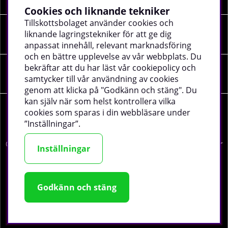
Cookies och liknande tekniker
Tillskottsbolaget använder cookies och
liknande lagringstekniker för att ge dig
SOCIALA MEDIER
anpassat innehåll, relevant marknadsföring
och en bättre upplevelse av vår webbplats. Du
bekräftar att du har läst vår cookiepolicy och
FÖRETAGSUPPGIFTER
samtycker till vår användning av cookies
genom att klicka på "Godkänn och stäng". Du
kan själv när som helst kontrollera vilka
cookies som sparas i din webbläsare under
”Inställningar”.
©
2026 tillskottsbolaget.se. Vi använder cookies -
läs mer
Inställningar
här
.
Godkänn och stäng