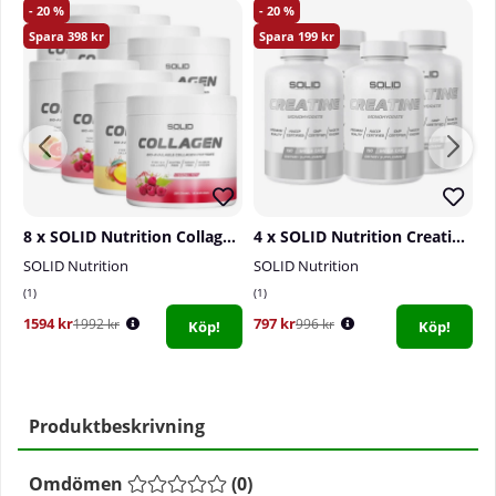
20
20
398
199
8 x SOLID Nutrition Collagen, 230 g
4 x SOLID Nutrition Creatine, 150 mega caps
SOLID Nutrition
SOLID Nutrition
S
1
1
0
1594 kr
797 kr
8
1992 kr
996 kr
Köp!
Köp!
Produktbeskrivning
Omdömen
(
0
)