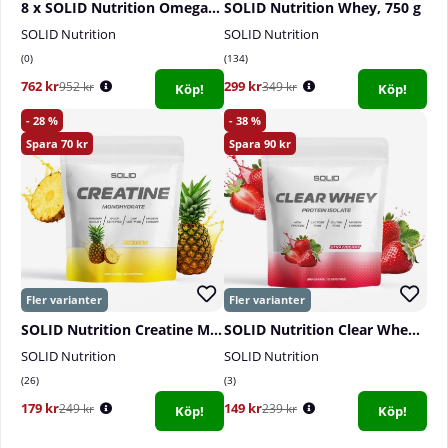
8 x SOLID Nutrition Omega-3, 90 caps
SOLID Nutrition Whey, 750 g
SOLID Nutrition
SOLID Nutrition
0
134
762 kr
299 kr
952 kr
349 kr
Köp!
Köp!
28
38
70
90
SOLID Nutrition Creatine Monohydrate, 400 g
SOLID Nutrition Clear Whey, 300 g
SOLID Nutrition
SOLID Nutrition
26
3
179 kr
149 kr
249 kr
239 kr
Köp!
Köp!