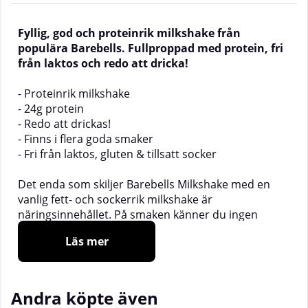
Fyllig, god och proteinrik milkshake från
populära Barebells. Fullproppad med protein, fri
från laktos och redo att dricka!
- Proteinrik milkshake
- 24g protein
- Redo att drickas!
- Finns i flera goda smaker
- Fri från laktos, gluten & tillsatt socker
Det enda som skiljer Barebells Milkshake med en
vanlig fett- och sockerrik milkshake är
näringsinnehållet. På smaken känner du ingen
skillnad! Njut av denna underbart goda milkshake
Läs mer
med gott samvete, samtidigt som du tillför kroppen
proteiner. Den är baserad på högvärdigt
mjölkprotein, som bidrar till uppbyggnaden av
muskelmassa, med hela 24 gram protein per flaska.
Andra köpte även
Trots sina härligt fylliga smaker innehåller den inget