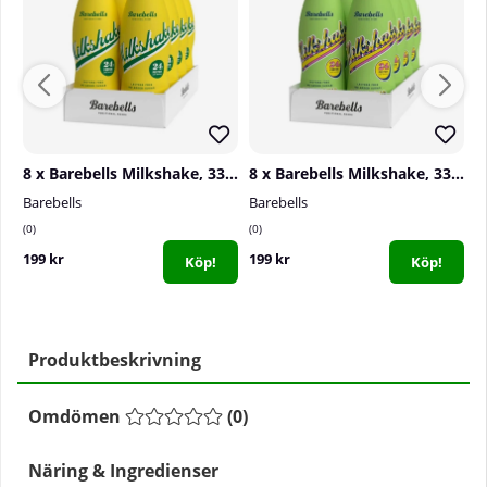
8 x Barebells Milkshake, 330 ml (Banana)
8 x Barebells Milkshake, 330 ml (Creamy Pear)
Barebells
Barebells
N
0
0
0
199 kr
199 kr
5
Köp!
Köp!
Produktbeskrivning
Omdömen
(
0
)
Näring & Ingredienser