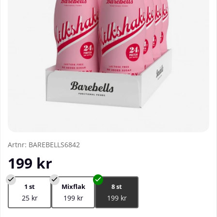
Artnr:
BAREBELLS6842
199
kr
1 st
Mixflak
8 st
25 kr
199 kr
199 kr