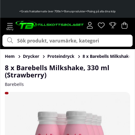
Gratis fraktalternativ över 700kr!
Bonusprodukter
Poäng på alla dina köp
Önskelista
Antal i önskelist
.
Var
Ant
.
Hem
Drycker
Proteindryck
8 x Barebells Milkshake,
8 x Barebells Milkshake, 330 ml
(Strawberry)
Barebells
Produktbilder 8 x Barebells Milkshake, 330 ml (Strawberry)