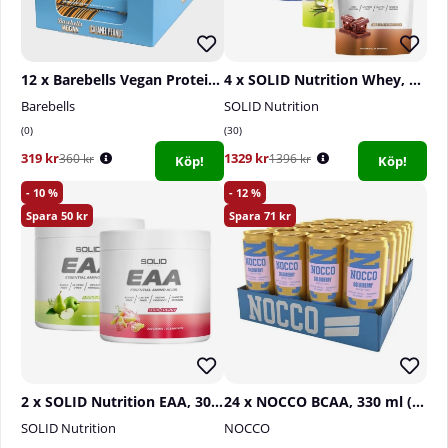
12 x Barebells Vegan Protein Bar, 55 g (Caramel Peanut)
4 x SOLID Nutrition Whey, 750 g
Barebells
SOLID Nutrition
0
30
319 kr
1329 kr
360 kr
1396 kr
Köp!
Köp!
10
12
50
71
2 x SOLID Nutrition EAA, 300 g
24 x NOCCO BCAA, 330 ml (Goldiberry)
SOLID Nutrition
NOCCO