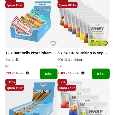
41
283
12 x Barebells Proteinbars Mixlåda, 45-55 g
8 x SOLID Nutrition Whey, 750 g
Barebells
SOLID Nutrition
4
17
319 kr
2509 kr
360 kr
2792 kr
Köp!
Köp!
11
5
41
67