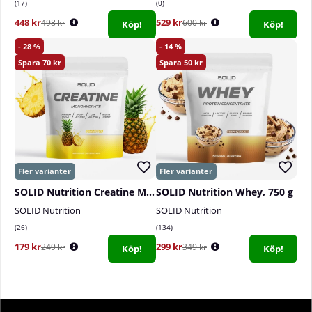
17
0
448 kr
529 kr
498 kr
600 kr
Köp!
Köp!
28
14
70
50
SOLID Nutrition Creatine Monohydrate, 400 g
SOLID Nutrition Whey, 750 g
SOLID Nutrition
SOLID Nutrition
26
134
179 kr
299 kr
249 kr
349 kr
Köp!
Köp!