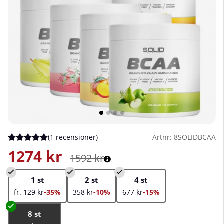
(
1 recensioner
)
Artnr:
8SOLIDBCAA
Medelbetyg 5 av 5 Antal betyg 1
1274
kr
1592
kr
1 st
2 st
4 st
fr. 129 kr
-35%
358 kr
-10%
677 kr
-15%
8 st