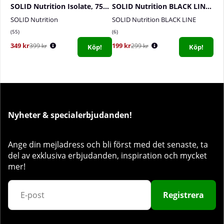
SOLID Nutrition Isolate, 750 g
SOLID Nutrition BLACK LINE EAA+, 440 g
SOLID Nutrition
SOLID Nutrition BLACK LINE
55
6
349 kr
199 kr
399 kr
299 kr
Köp!
Köp!
Nyheter & specialerbjudanden!
Ange din mejladress och bli först med det senaste, ta
del av exklusiva erbjudanden, inspiration och mycket
mer!
Registrera