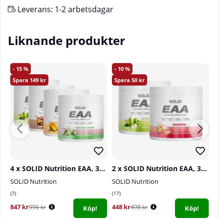
Leverans:
1-2 arbetsdagar
Liknande produkter
15
10
149
50
4 x SOLID Nutrition EAA, 300 g
2 x SOLID Nutrition EAA, 300 g
SOLID Nutrition
SOLID Nutrition
S
7
17
1
847 kr
448 kr
8
996 kr
498 kr
Köp!
Köp!