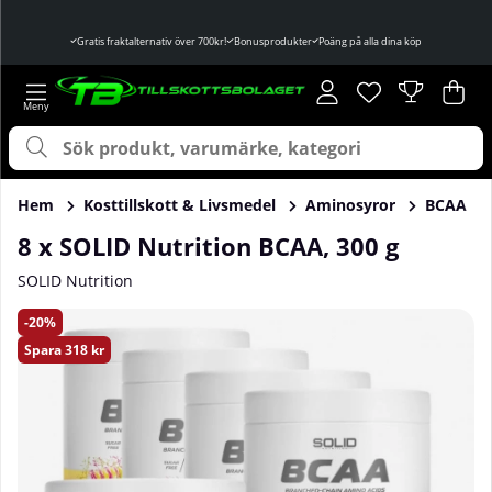
Gratis fraktalternativ över 700kr!
Bonusprodukter
Poäng på alla dina köp
Önskelista
Antal i önskelist
.
Var
Ant
.
Hem
Kosttillskott & Livsmedel
Aminosyror
BCAA
8 x SOLID Nutrition BCAA, 300 g
SOLID Nutrition
Produktbilder 8 x SOLID Nutrition BCAA, 300 g
20
Spara
318 kr