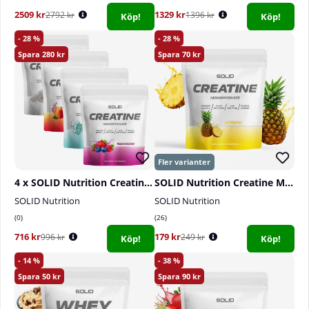
2509 kr
1329 kr
2792 kr
1396 kr
Köp!
Köp!
28
28
280
70
4 x SOLID Nutrition Creatine Monohydrate, 400 g
SOLID Nutrition Creatine Monohydrate, 400 g
SOLID Nutrition
SOLID Nutrition
0
26
716 kr
179 kr
996 kr
249 kr
Köp!
Köp!
14
38
50
90