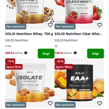
SOLID Nutrition Whey, 750 g
SOLID Nutrition Clear Whey, 300 g
SOLID Nutrition
SOLID Nutrition
134
3
299 kr
149 kr
349 kr
239 kr
Köp!
Köp!
13
33
50
100