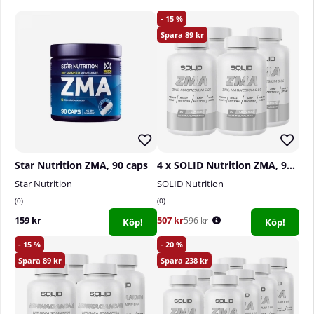
15
Antal doser per förpackning:
90
89
Rekommenderad dosering:
tag en kapsel dagligen
före nattsömn
Star Nutrition ZMA, 90 caps
4 x SOLID Nutrition ZMA, 90 caps
Star Nutrition
SOLID Nutrition
0
0
159 kr
507 kr
596 kr
Köp!
Köp!
15
20
89
238