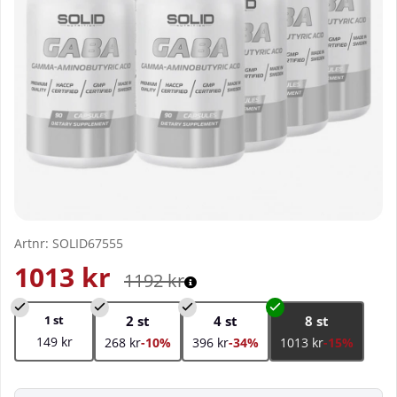
Artnr:
SOLID67555
1013
kr
1192
kr
1 st
2 st
4 st
8 st
149 kr
268 kr
-10%
396 kr
-34%
1013 kr
-15%