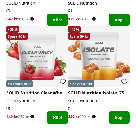
SOLID Nutrition
SOLID Nutrition
7
26
847 kr
179 kr
996 kr
249 kr
Köp!
Köp!
38
13
90
50
SOLID Nutrition Clear Whey, 300 g
SOLID Nutrition Isolate, 750 g
SOLID Nutrition
SOLID Nutrition
3
55
149 kr
349 kr
239 kr
399 kr
Köp!
Köp!