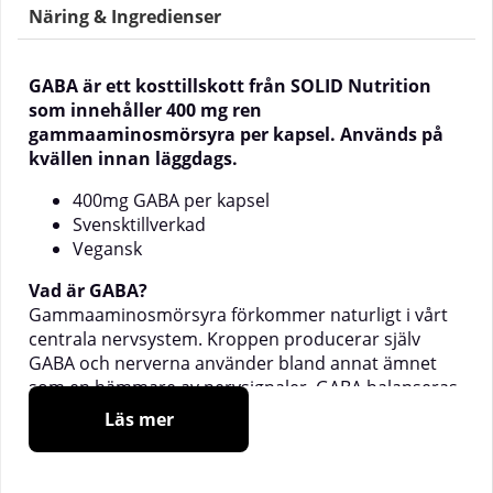
Näring & Ingredienser
GABA är ett kosttillskott från SOLID Nutrition
som innehåller 400 mg ren
gammaaminosmörsyra per kapsel. Används på
kvällen innan läggdags.
400mg GABA per kapsel
Svensktillverkad
Vegansk
Vad är GABA?
Gammaaminosmörsyra förkommer naturligt i vårt
centrala nervsystem. Kroppen producerar själv
GABA och nerverna använder bland annat ämnet
som en hämmare av nervsignaler. GABA balanseras
i nervsystemet mot signalsubstansen Glutaminsyra
Läs mer
och för att må bra är det är viktigt att dessa två
signalsubstanser är i balans. Kroppen har
funktioner för att hålla den balansen men av olika