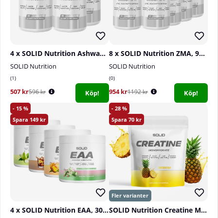
4 x SOLID Nutrition Ashwagandha, 60 caps
8 x SOLID Nutrition ZMA, 90 caps
SOLID Nutrition
SOLID Nutrition
1
0
507 kr
954 kr
596 kr
1192 kr
Köp!
Köp!
15
28
149
70
4 x SOLID Nutrition EAA, 300 g
SOLID Nutrition Creatine Monohydrate, 400 g