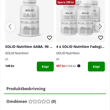
239
SOLID Nutrition GABA, 90 caps
4 x SOLID Nutrition Fadogia Agrestis, 90 caps
SOLID Nutrition
SOLID Nutrition
S
2
0
1
149 kr
957 kr
7
1196 kr
Köp!
Köp!
Produktbeskrivning
Omdömen
(
0
)