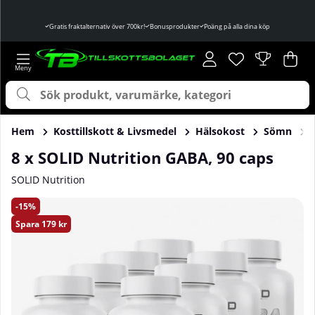
Gratis fraktalternativ över 700kr!
Bonusprodukter
Poäng på alla dina köp
Önskelista
Antal i önskelist
.
Var
Ant
.
Hem
Kosttillskott & Livsmedel
Hälsokost
Sömn
8 x SOLID Nutrition GABA, 90 caps
SOLID Nutrition
Produktbilder 8 x SOLID Nutrition GABA, 90 caps
15
Spara
179 kr