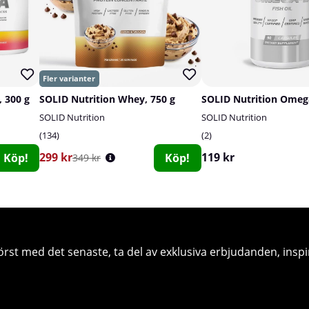
 300 g
SOLID Nutrition Whey, 750 g
SOLID Nutrition
SOLID Nutrition
134
2
299 kr
119 kr
Köp!
Köp!
349 kr
örst med det senaste, ta del av exklusiva erbjudanden, inspi