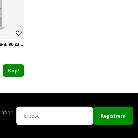
80
SOLID Nutrition Omega-3, 90 caps
SOLID Nutrition ALC, 90 caps
Köp!
SOLID Nutrition
2
99 kr
Köp!
179 kr
ration
Registrera