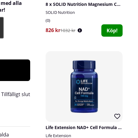
 med alla
8 x SOLID Nutrition Magnesium Complex, 90 caps
ar!
SOLID Nutrition
0
826 kr
Köp!
1032 kr
:
Tillfälligt slut
Life Extension NAD+ Cell Formula 100 mg, 30 caps
alda
SOLID Nutrition MULTI tas med fördel i samba
Life Extension