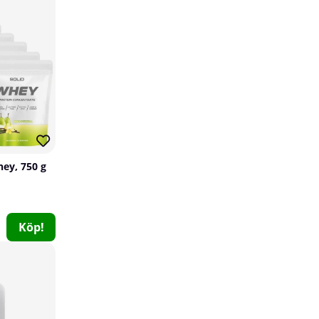
hey, 750 g
Skytrition RestUP, 90 caps
Skytrition
Köp!
2
399 kr
Köp!
45
Utförsäljning!