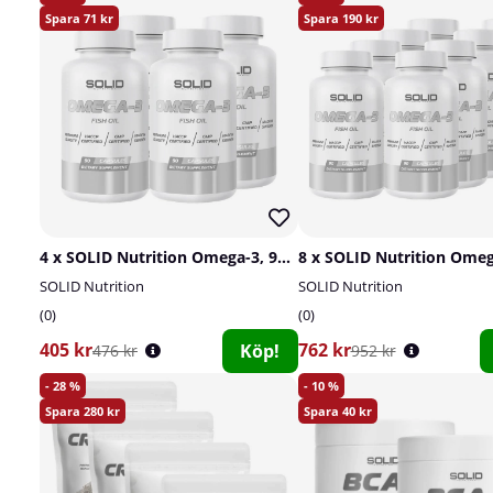
71
190
4 x SOLID Nutrition Omega-3, 90 caps
SOLID Nutrition
SOLID Nutrition
0
0
405 kr
762 kr
Köp!
476 kr
952 kr
28
10
280
40