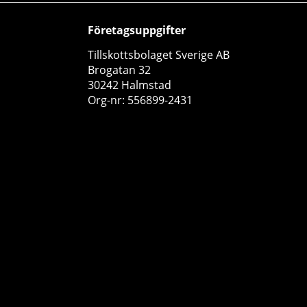
Företagsuppgifter
Tillskottsbolaget Sverige AB
Brogatan 32
30242 Halmstad
Org-nr: 556899-2431
Optimum Nutrition Opti-Women, 120 caps
Optimum Nutrition
0
389 kr
Köp!
35
70