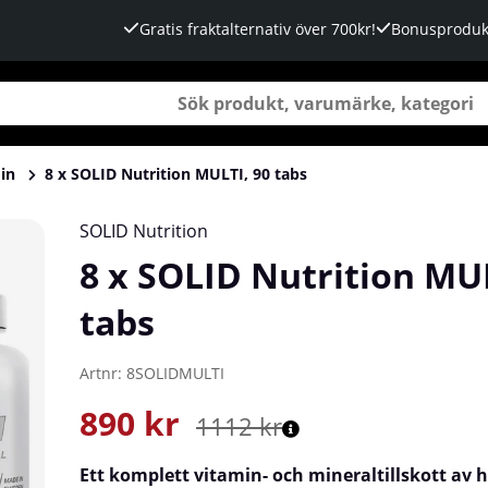
Gratis fraktalternativ över 700kr!
Bonusproduk
in
8 x SOLID Nutrition MULTI, 90 tabs
SOLID Nutrition
8 x SOLID Nutrition MUL
tabs
Artnr:
8SOLIDMULTI
890
kr
1112
kr
Ett komplett vitamin- och mineraltillskott av 