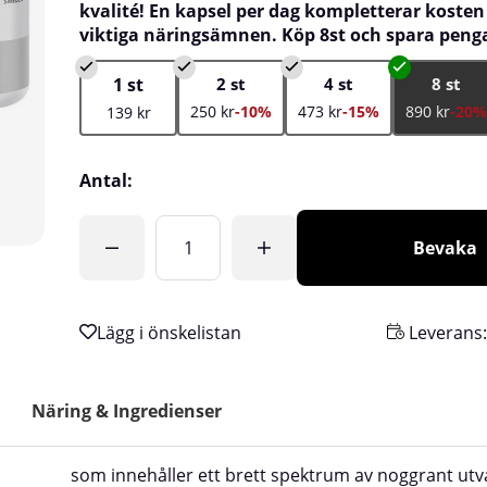
kvalité! En kapsel per dag kompletterar kosten
viktiga näringsämnen. Köp 8st och spara peng
1 st
2 st
4 st
8 st
250 kr
-10%
473 kr
-15%
890 kr
-20%
139 kr
Antal:
Bevaka
Leverans
Näring & Ingredienser
som innehåller ett brett spektrum av noggrant utv