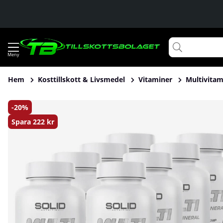
Hem
Kosttillskott & Livsmedel
Vitaminer
Multivitam
Produktbilder 8 x SOLID Nutrition MULTI, 90 tabs
20
Spara
222 kr