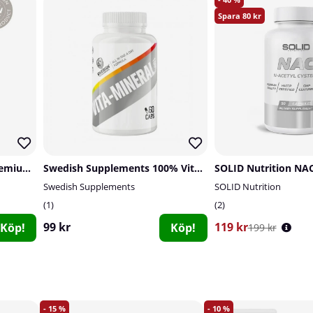
80
Vitaprana Multivitamin Premium, 50 caps
Swedish Supplements 100% Vita-Mineral, 60 caps
SOLID Nutrition NAC
Swedish Supplements
SOLID Nutrition
1
2
99 kr
119 kr
Köp!
Köp!
199 kr
15
10