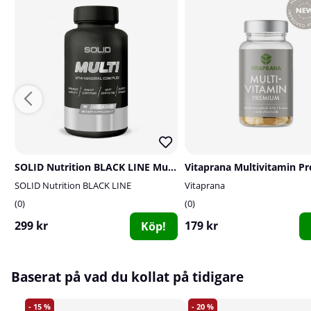
SOLID Nutrition BLACK LINE Multi, 90 mega caps
SOLID Nutrition BLACK LINE
Vitaprana
0
0
299 kr
179 kr
Köp!
Baserat på vad du kollat på tidigare
15
20