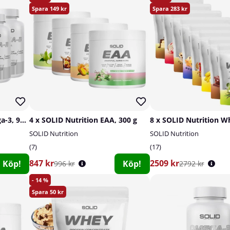
149
283
8 x SOLID Nutrition Omega-3, 90 caps
4 x SOLID Nutrition EAA, 300 g
8 x SOLID Nutrition W
SOLID Nutrition
SOLID Nutrition
7
17
847 kr
2509 kr
Köp!
Köp!
996 kr
2792 kr
14
50