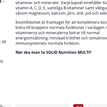
t –
vitaminer och mineraler. Varje kapsel innehåller b
vitamin A, C, D, E, samtliga B-vitaminer samt viktig
såsom magnesium, kalcium, järn, zink, jod och sele
Kosttillskottet är framtaget för att komplettera ko
bidra till kroppens normala funktioner i vardagen. 
vitaminerna och mineralerna bidrar till normal
energiomsättning, minskad trötthet och utmattni
till
immunsystemets normala funktion.
När ska man ta SOLID Nutrition MULTI?
tt
40