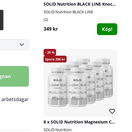
SOLID Nutrition BLACK LINE Knock Out, 90 mega caps
SOLID Nutrition BLACK LINE
2
349 kr
Köp!
20
206
agnen
2 arbetsdagar
8 x SOLID Nutrition Magnesium Complex, 90 caps
SOLID Nutrition