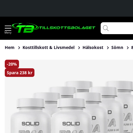
Hem
Kosttillskott & Livsmedel
Hälsokost
Sömn
Produktbilder 8 x SOLID Nutrition ZMA, 90 caps
20
Spara
238 kr