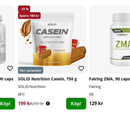
33
100
90 caps
SOLID Nutrition Casein, 750 g
Fairing ZMA, 90 caps
SOLID Nutrition
Fairing
81
0
199 kr
129 kr
Köp!
Köp!
299 kr