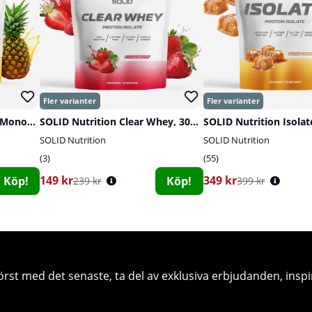
SOLID Nutrition Creatine Monohydrate, 400 g
SOLID Nutrition Clear Whey, 300 g
SOLID Nutrition Isolat
SOLID Nutrition
SOLID Nutrition
3
55
149 kr
349 kr
Köp!
Köp!
239 kr
399 kr
örst med det senaste, ta del av exklusiva erbjudanden, inspi