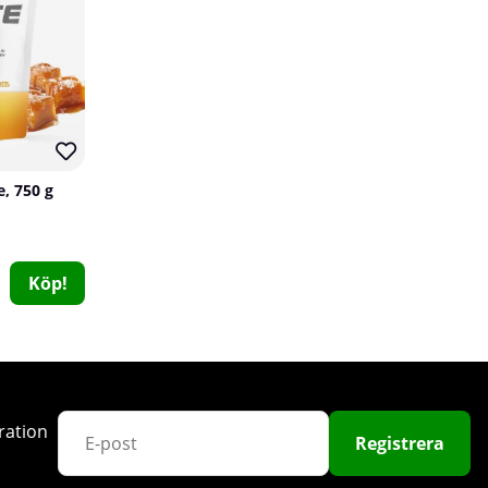
e, 750 g
Chained Nutrition ZMA Night, 140 caps
Chained Nutrition
Köp!
0
289 kr
Köp!
ration
Registrera