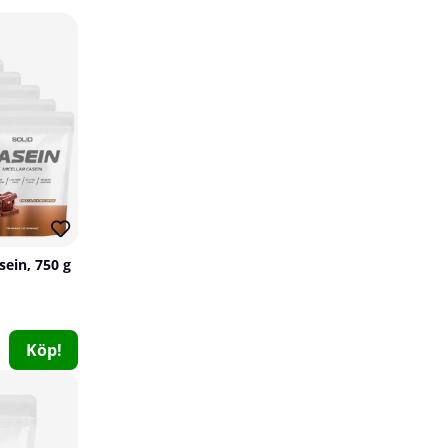
15
179
sein, 750 g
8 x SOLID Nutrition GABA, 90 caps
SOLID Nutrition
0
Köp!
1013 kr
Köp!
1192 kr