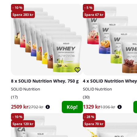
10
5
283
67
8 x SOLID Nutrition Whey, 750 g
4 x SOLID Nutrition Whey
SOLID Nutrition
SOLID Nutrition
17
30
2509 kr
1329 kr
Köp!
2792 kr
1396 kr
10
28
120
70