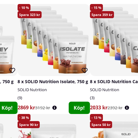
10
15
323
359
, 750 g
8 x SOLID Nutrition Isolate, 750 g
8 x SOLID Nutrition Ca
SOLID Nutrition
SOLID Nutrition
9
3
2869 kr
2033 kr
Köp!
Köp!
3192 kr
2392 kr
38
13
90
50