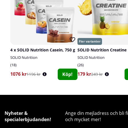
4 x SOLID Nutrition Casein, 750 g
SOLID Nutrition
SOLID Nutrition
18
26
1076 kr
179 kr
Köp!
1196 kr
249 kr
Nyheter &
Ange din mejladress och bli f
specialerbjudanden!
och mycket mer!