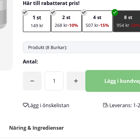
Här till rabatterat pris!
1 st
2 st
4 st
8 st
268 kr
-10%
507 kr
-15%
954 kr
-20%
149 kr
Antal:
Lägg i kundv
Leverans:
1-
Näring & Ingredienser