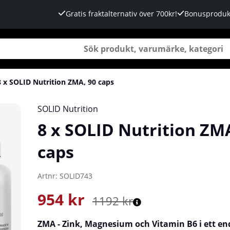
Gratis fraktalternativ över 700kr!
Bonusproduk
8 x SOLID Nutrition ZMA, 90 caps
SOLID Nutrition
8 x SOLID Nutrition ZMA
caps
Artnr:
SOLID743
954
kr
1192
kr
ZMA - Zink, Magnesium och Vitamin B6 i ett end