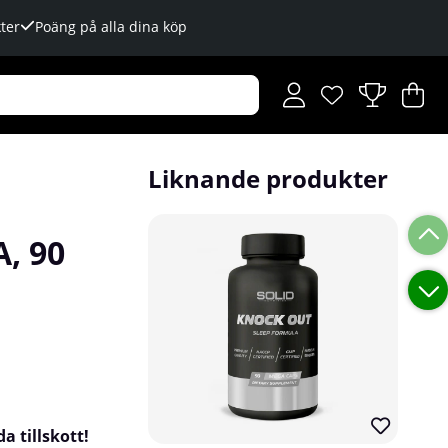
ter
Poäng på alla dina köp
Önskelista
Antal i önskelista
.
V
An
.
Liknande produkter
, 90
a tillskott!