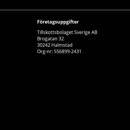
Företagsuppgifter
Tillskottsbolaget Sverige AB
Brogatan 32
30242 Halmstad
Prime Nutrition Greens & Reds, 300 g
Org-nr: 556899-2431
Prime Nutrition
0
299 kr
Köp!
14
50