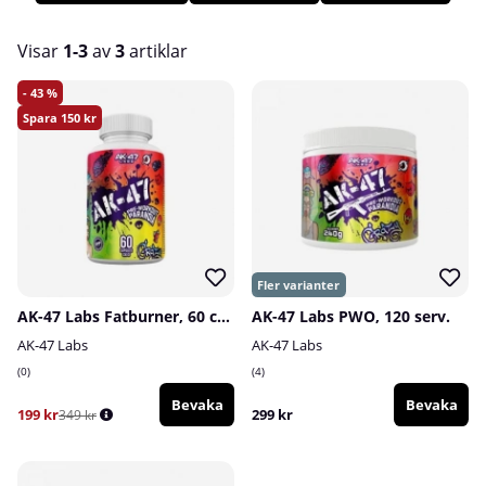
färgsprakande, annorlunda och utstickande produktdesign.
Produkterna från AK-47 sticker minst sagt ut från mängden,
både vad gäller innehåll som design. Hos oss på
Visar
1-3
av
3
artiklar
Tillskottsbolaget hittar du flertalet produkter från AK-47 Labs!
Produkter
43
150
AK-47 Labs Fatburner, 60 caps
AK-47 Labs PWO, 120 serv.
AK-47 Labs
AK-47 Labs
0
4
Bevaka
Bevaka
199 kr
299 kr
349 kr