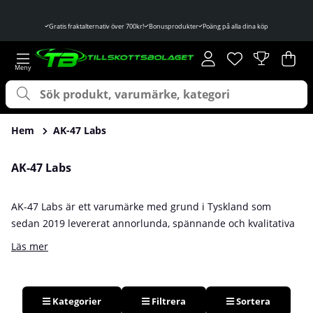
Gratis fraktalternativ över 700kr!
Bonusprodukter
Poäng på alla dina köp
Önskelista
Antal i önskelist
.
Var
Ant
.
Hem
AK-47 Labs
AK-47 Labs
AK-47 Labs är ett varumärke med grund i Tyskland som
sedan 2019 levererat annorlunda, spännande och kvalitativa
kosttillskott. Deras första produkt var en PWO med samma
Läs mer
namn som varumärke självt; AK-47. En PWO som snabbt blev
populär och träffade marknaden som ett skott. Prisvärd,
energigivande och med flertalet goda smaker. Därefter har de
tagit fram såväl fettförbrännare som BCAA och testobooster.
Kategorier
Filtrera
Sortera
Förutom grymma produkter har de blivit välkända för sina