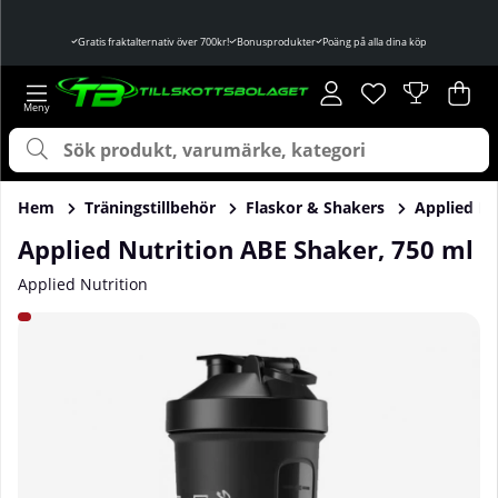
Gratis fraktalternativ över 700kr!
Bonusprodukter
Poäng på alla dina köp
Önskelista
Antal i önskelist
.
Var
Ant
.
Hem
Träningstillbehör
Flaskor & Shakers
Applied Nu
Applied Nutrition ABE Shaker, 750 ml
Applied Nutrition
Produktbilder Applied Nutrition ABE Shaker, 750 ml