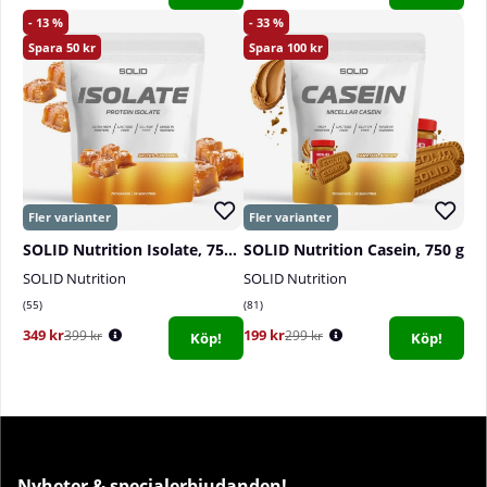
13
33
50
100
SOLID Nutrition Isolate, 750 g
SOLID Nutrition Casein, 750 g
SOLID Nutrition
SOLID Nutrition
55
81
349 kr
199 kr
399 kr
299 kr
Köp!
Köp!
Nyheter & specialerbjudanden!