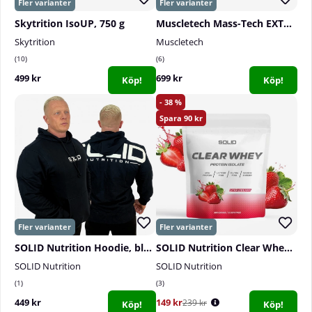
Skytrition IsoUP, 750 g
Muscletech Mass-Tech EXTREME 2000, 2,72 kg
Skytrition
Muscletech
10
6
499 kr
699 kr
Köp!
Köp!
38
90
SOLID Nutrition Hoodie, black
SOLID Nutrition Clear Whey, 300 g
SOLID Nutrition
SOLID Nutrition
1
3
449 kr
149 kr
239 kr
Köp!
Köp!