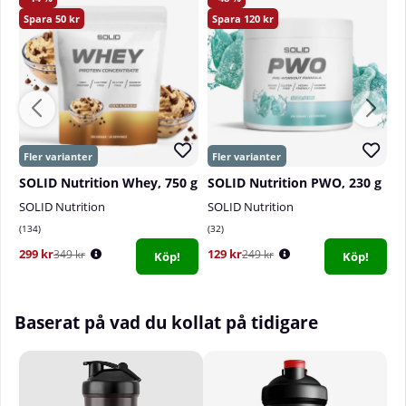
50
120
SOLID Nutrition Whey, 750 g
SOLID Nutrition PWO, 230 g
SOLID Nutrition
SOLID Nutrition
S
134
32
2
299 kr
129 kr
1
349 kr
249 kr
Köp!
Köp!
Baserat på vad du kollat på tidigare