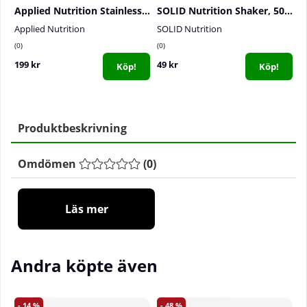
Applied Nutrition Stainless Steel Shaker, 750 ml (Blue)
SOLID Nutrition Shaker, 500 ml
Applied Nutrition
SOLID Nutrition
S
0
0
0
199 kr
49 kr
6
Köp!
Köp!
Produktbeskrivning
Omdömen
(
0
)
Läs mer
Andra köpte även
14
48