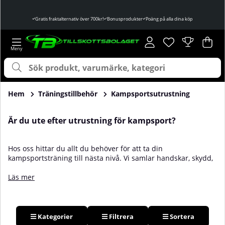
Gratis fraktalternativ över 700kr!
Bonusprodukter
Poäng på alla dina köp
Önskelista
Antal i önskelist
.
Var
Ant
.
Hem
Träningstillbehör
Kampsportsutrustning
Är du ute efter utrustning för kampsport?
Hos oss hittar du allt du behöver för att ta din
kampsportsträning till nästa nivå. Vi samlar handskar, skydd,
kläder och träningsredskap från eftertraktade märken så att
du kan fokusera på teknik, styrka och uthållighet. Oavsett om
Läs mer
du är nybörjare, motionär eller tävlande ger rätt utrustning
både trygghet och bättre utveckling. Välj bland
boxningshandskar, MMA-handskar, benskydd, tandskydd,
huvudskydd, rashguards, shorts och gi för BJJ, judo, karate
Kategorier
Filtrera
Sortera
och taekwondo. För slag och sparkar finns säckar och mittsar,