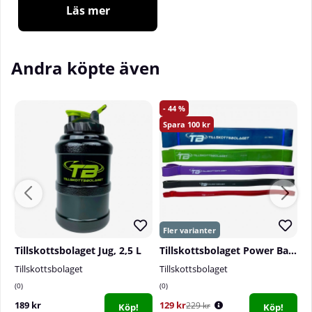
Läs mer
Andra köpte även
44
100
Tillskottsbolaget Jug, 2,5 L
Tillskottsbolaget Power Band
Tillskottsbolaget
Tillskottsbolaget
T
0
0
1
189 kr
129 kr
4
229 kr
Köp!
Köp!