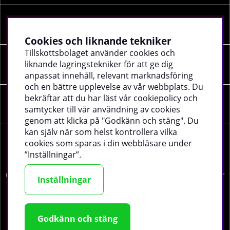
INFORMATION
Cookies och liknande tekniker
Tillskottsbolaget använder cookies och
liknande lagringstekniker för att ge dig
SOCIALA MEDIER
anpassat innehåll, relevant marknadsföring
och en bättre upplevelse av vår webbplats. Du
bekräftar att du har läst vår cookiepolicy och
FÖRETAGSUPPGIFTER
samtycker till vår användning av cookies
genom att klicka på "Godkänn och stäng". Du
kan själv när som helst kontrollera vilka
cookies som sparas i din webbläsare under
”Inställningar”.
©
2026 tillskottsbolaget.se. Vi använder cookies -
läs mer
Inställningar
här
.
Godkänn och stäng