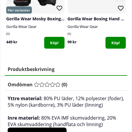
Gorilla Wear Mosby Boxing Gloves, black
Gorilla Wear Boxing Hand Wraps, black - 3 m
Gorilla Wear Gear
Gorilla Wear Gear
G
0
0
0
449 kr
99 kr
9
Köp!
Köp!
Produktbeskrivning
Omdömen
(
0
)
Yttre material:
80% PU läder, 12% polyester (foder),
5% nylon (kardborre), 3% PU läder (linning)
Inre material:
80% EVA IMF skumvaddering, 20%
EVA skumvaddering (handflata och linning)