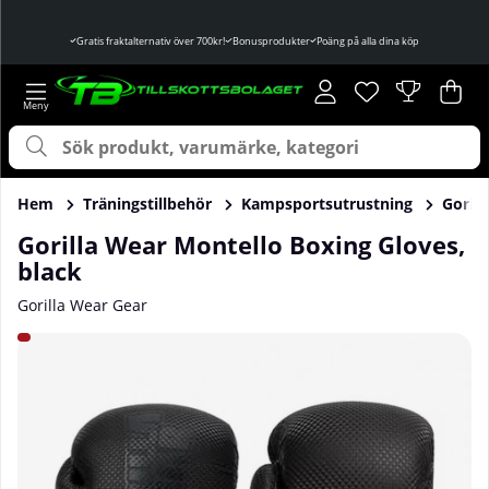
Gratis fraktalternativ över 700kr!
Bonusprodukter
Poäng på alla dina köp
Önskelista
Antal i önskelist
.
Var
Ant
.
Hem
Träningstillbehör
Kampsportsutrustning
Gorill
Gorilla Wear Montello Boxing Gloves,
black
Gorilla Wear Gear
Produktbilder Gorilla Wear Montello Boxing Gloves, black