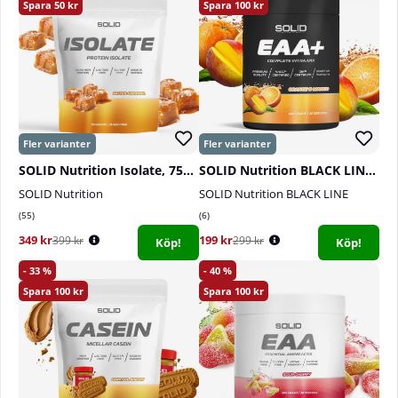
50
100
SOLID Nutrition Isolate, 750 g
SOLID Nutrition BLACK LINE EAA+, 440 g
SOLID Nutrition
SOLID Nutrition BLACK LINE
55
6
349 kr
199 kr
399 kr
299 kr
Köp!
Köp!
33
40
100
100