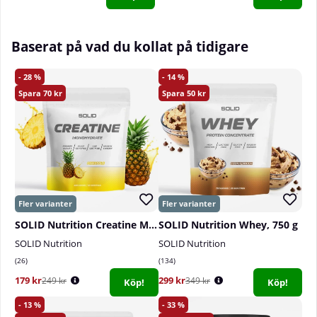
Baserat på vad du kollat på tidigare
28
14
70
50
SOLID Nutrition Creatine Monohydrate, 400 g
SOLID Nutrition Whey, 750 g
SOLID Nutrition
SOLID Nutrition
26
134
179 kr
299 kr
249 kr
349 kr
Köp!
Köp!
13
33