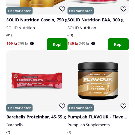
SOLID Nutrition Casein, 750 g
SOLID Nutrition EAA, 300 g
SOLID Nutrition
SOLID Nutrition
81
63
199 kr
149 kr
299 kr
249 kr
Köp!
Köp!
Barebells Proteinbar, 45-55 g
PumpLab FLAVOUR - Flavouring Powder, 60 serv.
Barebells
PumpLab Supplements
2
1