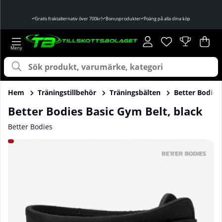
Gratis fraktalternativ över 700kr!
Bonusprodukter
Poäng på alla dina köp
Önskelista
Antal i önskelist
.
Var
Ant
.
Hem
Träningstillbehör
Träningsbälten
Better Bodies
Better Bodies Basic Gym Belt, black
Better Bodies
Produktbilder Better Bodies Basic Gym Belt, black