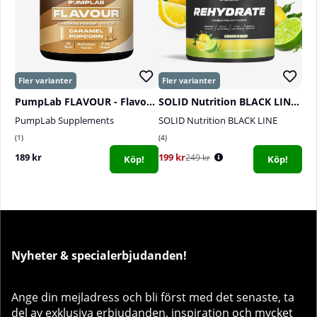
PumpLab FLAVOUR - Flavouring Powder, 60 serv.
SOLID Nutrition BLACK LINE Rehydrate, 270 g
PumpLab Supplements
SOLID Nutrition BLACK LINE
1
4
189 kr
199 kr
249 kr
Köp!
Köp!
Nyheter & specialerbjudanden!
Ange din mejladress och bli först med det senaste, ta
del av exklusiva erbjudanden, inspiration och mycket