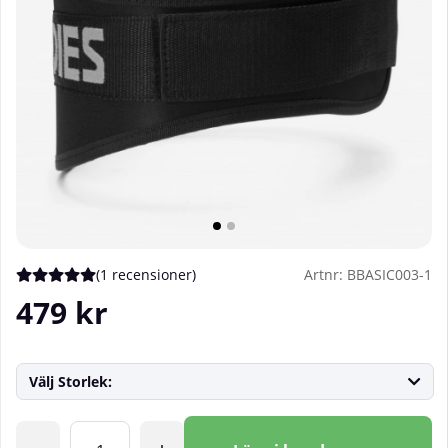
(
1 recensioner
)
Artnr:
BBASIC003-1
Medelbetyg 5 av 5 Antal betyg 1
479
kr
Välj Storlek:
Antal