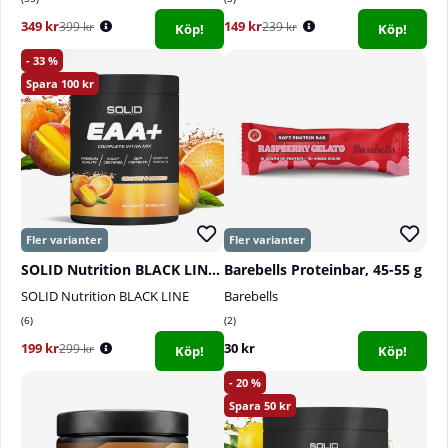
349 kr
149 kr
399 kr
239 kr
Köp!
Köp!
33
100
SOLID Nutrition BLACK LINE EAA+, 440 g
Barebells Proteinbar, 45-55 g
SOLID Nutrition BLACK LINE
Barebells
6
2
199 kr
30 kr
299 kr
Köp!
Köp!
20
50