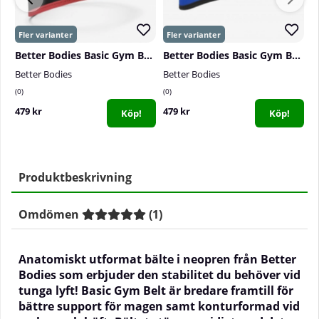
Better Bodies Basic Gym Belt, red
Better Bodies Basic Gym Belt, strong blue
Better Bodies
Better Bodies
B
0
0
0
479 kr
479 kr
4
Köp!
Köp!
Produktbeskrivning
Omdömen
(
1
)
Anatomiskt utformat bälte i neopren från Better
Bodies som erbjuder den stabilitet du behöver vid
tunga lyft! Basic Gym Belt är bredare framtill för
bättre support för magen samt konturformad vid