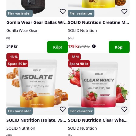
Gorilla Wear Gear Dallas Wrist Wrap Gloves, black
SOLID Nutrition Creatine Monohydrate, 400 g
Gorilla Wear Gear
SOLID Nutrition
0
26
349 kr
179 kr
249 kr
Köp!
Köp!
13
38
50
90
SOLID Nutrition Isolate, 750 g
SOLID Nutrition Clear Whey, 300 g
SOLID Nutrition
SOLID Nutrition
55
3