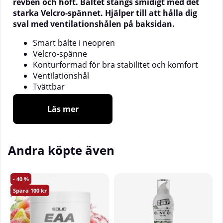
revben och höft. Bältet stängs smidigt med det
starka Velcro-spännet. Hjälper till att hålla dig
sval med ventilationshålen på baksidan.
Smart bälte i neopren
Velcro-spänne
Konturformad för bra stabilitet och komfort
Ventilationshål
Tvättbar
Bältets bredd (bredaste delen): 14 cm
Läs mer
Tekniska specifikationer:
Storlekar: XS-XL
Andra köpte även
Material bälte: 60% neopren, 40% nylon
Linning: 100% polyester
40
100
Storleksguide:
XS: 60 - 70 cm