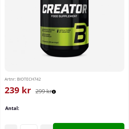
Artnr:
BIOTECH742
239
kr
299
kr
Antal: