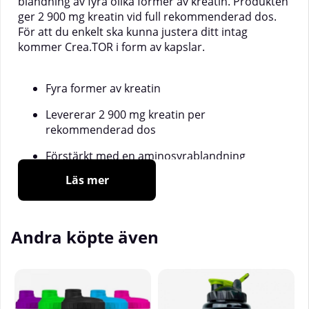
blandning av fyra olika former av kreatin. Produkten
ger 2 900 mg kreatin vid full rekommenderad dos.
För att du enkelt ska kunna justera ditt intag
kommer Crea.TOR i form av kapslar.
Fyra former av kreatin
Levererar 2 900 mg kreatin per
rekommenderad dos
Förstärkt med en aminosyrablandning
Läs mer
Kan kombineras med andra produkter från
BiotechUSA
Andra köpte även
Varför experimentera med olika former av kreatin
när du kan välja en modern produkt som innehåller
en kombination av populära kreatinformer?
BiotechUSA har utvecklat en unik kreatinprodukt
med fyra former av kreatin i kombination med