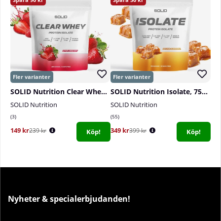
SOLID Nutrition Clear Whey, 300 g
SOLID Nutrition Isolate, 750 g
SOLID Nutrition
SOLID Nutrition
3
55
149 kr
349 kr
239 kr
399 kr
Köp!
Köp!
Nyheter & specialerbjudanden!