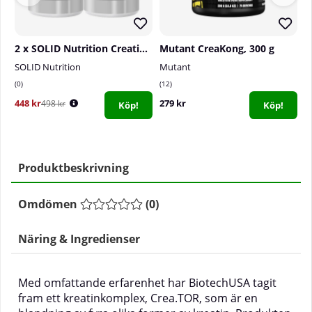
2 x SOLID Nutrition Creatine, 150 mega caps
Mutant CreaKong, 300 g
SOLID Nutrition
Mutant
5
0
12
6
448 kr
279 kr
3
498 kr
Köp!
Köp!
Produktbeskrivning
Omdömen
(
0
)
Näring & Ingredienser
Med omfattande erfarenhet har BiotechUSA tagit
fram ett kreatinkomplex, Crea.TOR, som är en