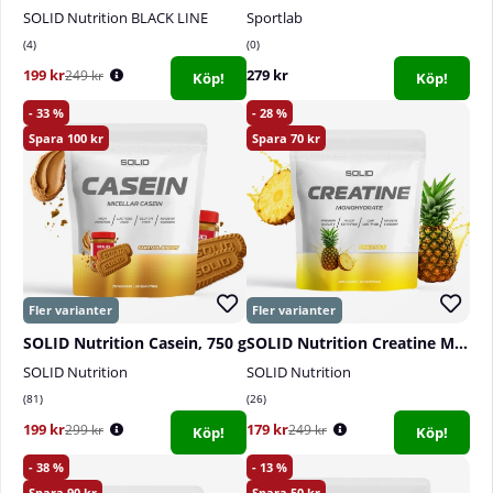
SOLID Nutrition BLACK LINE
Sportlab
4
0
199 kr
279 kr
249 kr
Köp!
Köp!
33
28
100
70
SOLID Nutrition Casein, 750 g
SOLID Nutrition Creatine Monohydrate, 400 g
SOLID Nutrition
SOLID Nutrition
81
26
199 kr
179 kr
299 kr
249 kr
Köp!
Köp!
38
13
90
50