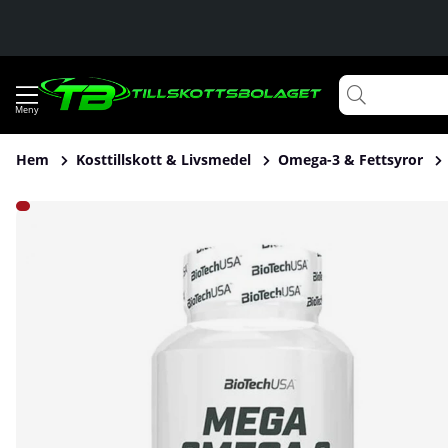
Hem
Kosttillskott & Livsmedel
Omega-3 & Fettsyror
Produktbilder BioTechUSA Mega Omega 3, 90 caps