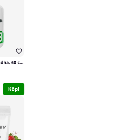
BioTechUSA Ashwagandha, 60 caps
Swedish Supplements Omega-3 Forte 70%, 120 caps
Köp!
Swedish Supplements
0
199 kr
Köp!