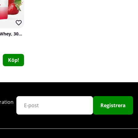
SOLID Nutrition Clear Whey, 300 g
Köp!
Prime Nutrition Omega-3, 60 caps
Prime Nutrition
0
99 kr
Köp!
ration
Registrera