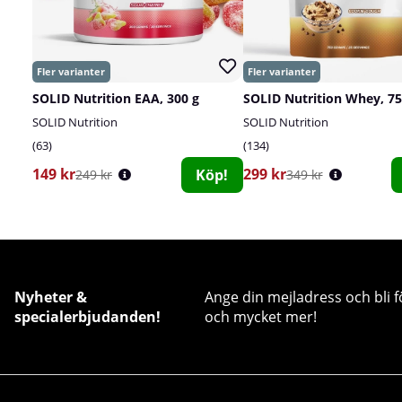
SOLID Nutrition EAA, 300 g
SOLID Nutrition Whey, 75
SOLID Nutrition
SOLID Nutrition
63
134
149 kr
299 kr
Köp!
249 kr
349 kr
Nyheter &
Ange din mejladress och bli f
specialerbjudanden!
och mycket mer!