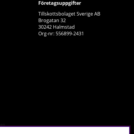
Företagsuppgifter
Tillskottsbolaget Sverige AB
Brogatan 32
30242 Halmstad
Org-nr: 556899-2431
Skytrition Omega-3, 90 caps
Skytrition
0
199 kr
Köp!