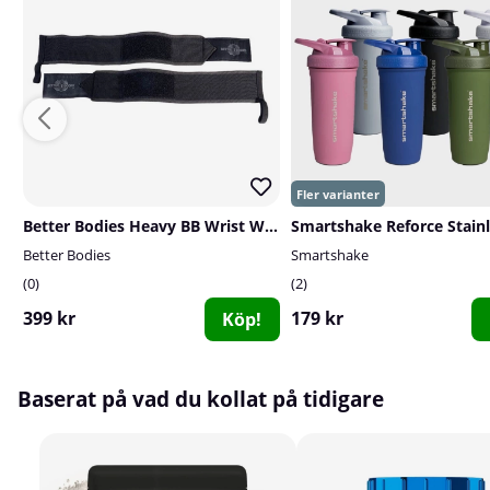
Better Bodies Heavy BB Wrist Wraps 18 inch, black
Better Bodies
Smartshake
0
2
399 kr
179 kr
Köp!
Baserat på vad du kollat på tidigare