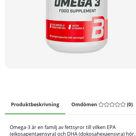
Produktbeskrivning
Omdömen
(
0
)
Omega-3 är en familj av fettsyror till vilken EPA
(eikosapentaensyra) och DHA (dokosahexaensyra) hör.