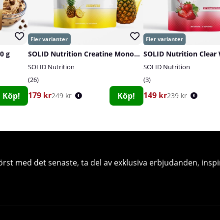
0 g
SOLID Nutrition Creatine Monohydrate, 400 g
SOLID Nutrition
SOLID Nutrition
26
3
179 kr
149 kr
Köp!
Köp!
249 kr
239 kr
örst med det senaste, ta del av exklusiva erbjudanden, inspi