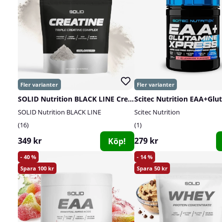
SOLID Nutrition BLACK LINE Creatine, 400 g
SOLID Nutrition BLACK LINE
Scitec Nutrition
16
1
349 kr
279 kr
Köp!
40
14
100
50