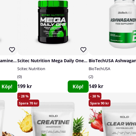
Scitec Nutrition EAA+Glutamine, 300 g
Scitec Nutrition Mega Daily One Plus, 120 caps
Scitec Nutrition
BioTechUSA
0
2
199 kr
149 kr
Köp!
Köp!
28
38
70
90