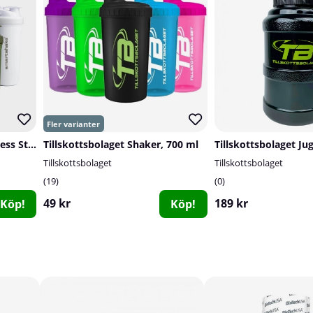
Smartshake Reforce Stainless Steel, 900 ml
Tillskottsbolaget Shaker, 700 ml
Tillskottsbolaget Jug
Tillskottsbolaget
Tillskottsbolaget
19
0
49 kr
189 kr
Köp!
Köp!