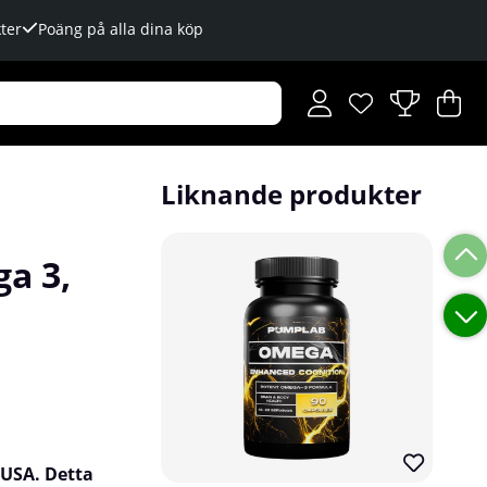
ter
Poäng på alla dina köp
Önskelista
Antal i önskelista
.
V
An
.
Liknande produkter
a 3,
 USA. Detta