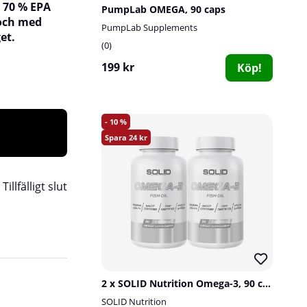
a 70 % EPA
PumpLab OMEGA, 90 caps
 och med
PumpLab Supplements
et.
0
199 kr
Köp!
10
24
:
Tillfälligt slut
DHA
bidrar till att
bibehålla normal hjä
2 x SOLID Nutrition Omega-3, 90 caps
och
normal synförmåga
. För att uppnå
SOLID Nutrition
krävs ett dagligt intag på 250 mg DHA. 