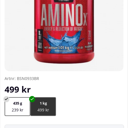
Artnr:
BSN0933BR
499
kr
435 g
1 kg
239 kr
499 kr