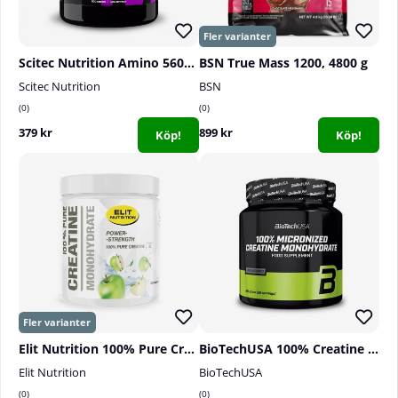
Scitec Nutrition Amino 5600, 500 tabs
BSN True Mass 1200, 4800 g
Scitec Nutrition
BSN
0
0
379 kr
899 kr
Köp!
Köp!
Elit Nutrition 100% Pure Creatine Monohydrate, 300 g
BioTechUSA 100% Creatine Monohydrate, 300 g
Elit Nutrition
BioTechUSA
0
0