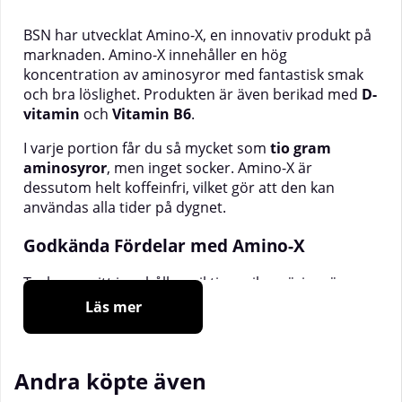
BSN har utvecklat Amino-X, en innovativ produkt på
marknaden. Amino-X innehåller en hög
koncentration av aminosyror med fantastisk smak
och bra löslighet. Produkten är även berikad med
D-
vitamin
och
Vitamin B6
.
I varje portion får du så mycket som
tio gram
aminosyror
, men inget socker. Amino-X är
dessutom helt koffeinfri, vilket gör att den kan
användas alla tider på dygnet.
Godkända Fördelar med Amino-X
Tack vare sitt innehåll av viktiga mikronäringsämnen
bidrar Amino-X till följande godkända effekter:
Läs mer
Vitamin D
bidrar till att bibehålla
normal
muskelfunktion
.
Andra köpte även
Vitamin D
bidrar till
immunsystemets