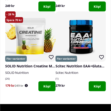
249 kr
249 kr
Köp!
Köp!
28
70
SOLID Nutrition Creatine Monohydrate, 400 g
Scitec Nutrition EAA+Glutamine, 300 g
SOLID Nutrition
Scitec Nutrition
26
1
179 kr
279 kr
249 kr
Köp!
Köp!