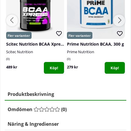
Scitec Nutrition BCAA Xpress, 700 g
Prime Nutrition BCAA, 300 g
S
Scitec Nutrition
Prime Nutrition
S
0
0
3
489 kr
279 kr
1
Köp!
Köp!
Produktbeskrivning
Omdömen
(
0
)
Näring & Ingredienser