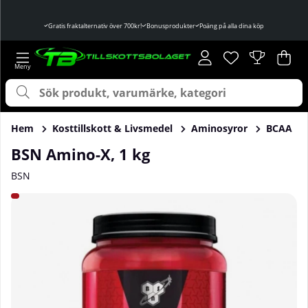
Gratis fraktalternativ över 700kr!
Bonusprodukter
Poäng på alla dina köp
Önskelista
Antal i önskelist
.
Var
Ant
.
Hem
Kosttillskott & Livsmedel
Aminosyror
BCAA
BSN Amino-X, 1 kg
BSN
Produktbilder BSN Amino-X, 1 kg