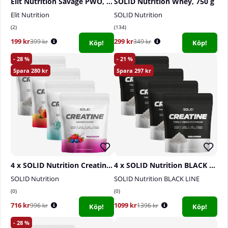
Elit Nutrition Savage PWO, 300 g
SOLID Nutrition Whey, 750 g
Elit Nutrition
SOLID Nutrition
2
134
199 kr
299 kr
399 kr
349 kr
Köp!
Köp!
28
21
280
297
4 x SOLID Nutrition Creatine Monohydrate, 400 g
4 x SOLID Nutrition BLACK LINE Creatine, 400 g
SOLID Nutrition
SOLID Nutrition BLACK LINE
0
0
716 kr
1099 kr
996 kr
1396 kr
Köp!
Köp!
28