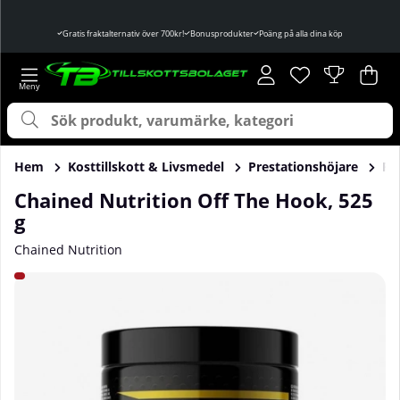
Gratis fraktalternativ över 700kr!
Bonusprodukter
Poäng på alla dina köp
Önskelista
Antal i önskelist
.
Var
Ant
.
Hem
Kosttillskott & Livsmedel
Prestationshöjare
Pr
Chained Nutrition Off The Hook, 525
g
Chained Nutrition
Produktbilder Chained Nutrition Off The Hook, 525 g