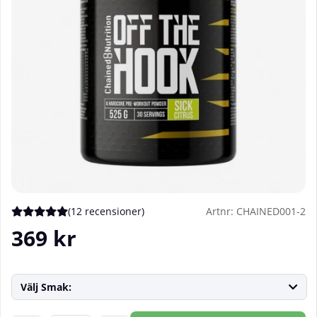
(
12 recensioner
)
Artnr:
CHAINED001-2
Medelbetyg 5 av 5 Antal betyg 12
369
kr
Välj Smak: