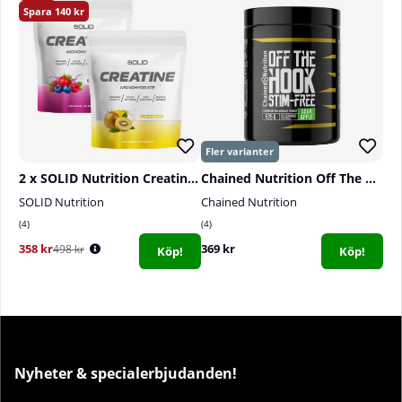
140
2 x SOLID Nutrition Creatine Monohydrate, 400 g
Chained Nutrition Off The Hook Stim Free, 525 g
SOLID Nutrition
Chained Nutrition
4
4
358 kr
369 kr
498 kr
Köp!
Köp!
Nyheter & specialerbjudanden!