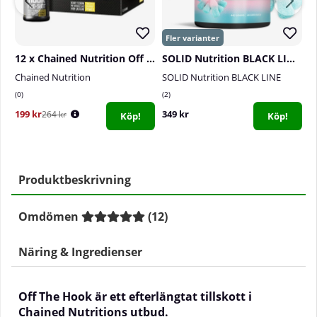
12 x Chained Nutrition Off The Hook PWO-Shot, 60 ml (Pineapple Orange Power)
SOLID Nutrition BLACK LINE PRE, 440 g
Chained Nutrition
SOLID Nutrition BLACK LINE
P
0
2
2
199 kr
349 kr
4
264 kr
Köp!
Köp!
Produktbeskrivning
Omdömen
(
12
)
Näring & Ingredienser
Off The Hook är ett efterlängtat tillskott i
Chained Nutritions utbud.