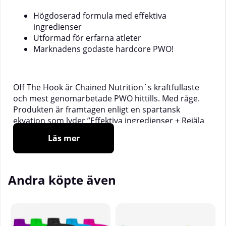
Högdoserad formula med effektiva
ingredienser
Utformad för erfarna atleter
Marknadens godaste hardcore PWO!
Off The Hook är Chained Nutrition´s kraftfullaste
och mest genomarbetade PWO hittills. Med råge.
Produkten är framtagen enligt en spartansk
ekvation som lyder ”Effektiva ingredienser + Rejäla
doser = Kraftfull effekt”.
Läs mer
Basen i Off The Hook utgörs av välbeprövade
ingredienser som vi alla kommit att älska. Väl
tilltagna doser av
kreatinglukonat
och
beta-
Andra köpte även
alanin
. En heltäckande mix av
L-citrullinmalat
,
AAKG
,
L-Arginin
och
Betain
. Även en komplett
kombination av de populäraste fokusstärkande
ingredienserna som finns att tillgå:
Koffein
,
L-