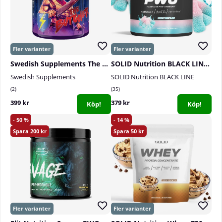
för barn, gravida eller ammande kvinnor.
Swedish Supplements The Butcher, 425 g
SOLID Nutrition BLACK LINE PWO, 400 g
Swedish Supplements
SOLID Nutrition BLACK LINE
2
35
399 kr
379 kr
Köp!
Köp!
50
14
200
50