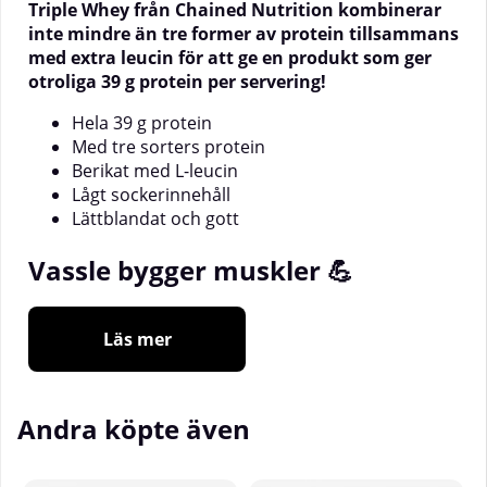
Triple Whey från Chained Nutrition kombinerar
inte mindre än tre former av protein tillsammans
med extra leucin för att ge en produkt som ger
otroliga 39 g protein per servering!
Hela 39 g protein
Med tre sorters protein
Berikat med L-leucin
Lågt sockerinnehåll
Lättblandat och gott
Vassle bygger muskler 💪
Protein är en viktig nyckel för alla som arbetar hårt
Läs mer
för att bygga muskelmassa. Protein är även viktigt
för att hindra förlust av muskelmassa vilket spelar
en stor roll vid diet. Många som tränar väljer därför
att hålla hög fokus på proteinintaget och med Triple
Andra köpte även
Whey från Chained Nutrition får du en produkt som
hjälper dig med just detta.