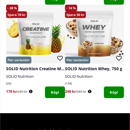
28
14
70
50
SOLID Nutrition Creatine Monohydrate, 400 g
SOLID Nutrition Whey, 750 g
SOLID Nutrition
SOLID Nutrition
26
134
179 kr
299 kr
249 kr
349 kr
Köp!
Köp!