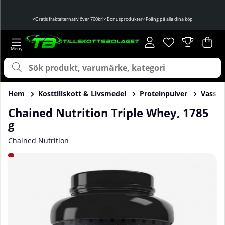
Gratis fraktalternativ över 700kr!
Bonusprodukter
Poäng på alla dina köp
Önskelista
Antal i önskelist
.
Var
Ant
.
Hem
Kosttillskott & Livsmedel
Proteinpulver
Vassle
Chained Nutrition Triple Whey, 1785
g
Chained Nutrition
Produktbilder Chained Nutrition Triple Whey, 1785 g