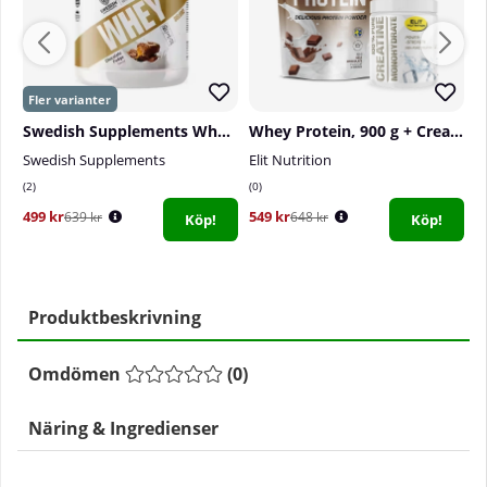
Swedish Supplements Whey Deluxe, 900 g
Whey Protein, 900 g + Creatine Monohydrate, 300 g
Swedish Supplements
Elit Nutrition
S
2
0
0
499 kr
549 kr
8
639 kr
648 kr
Köp!
Köp!
Produktbeskrivning
Omdömen
(
0
)
Näring & Ingredienser