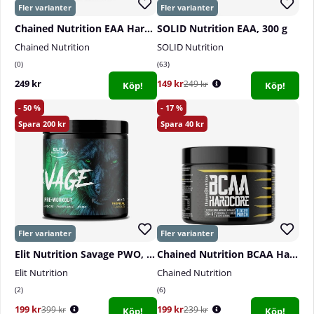
Chained Nutrition EAA Hardcore, 320 g
SOLID Nutrition EAA, 300 g
Chained Nutrition
SOLID Nutrition
0
63
249 kr
149 kr
249 kr
Köp!
Köp!
50
17
200
40
Elit Nutrition Savage PWO, 300 g
Chained Nutrition BCAA Hardcore, 264 g
Elit Nutrition
Chained Nutrition
2
6
199 kr
199 kr
399 kr
239 kr
Köp!
Köp!