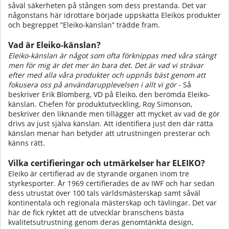
såväl säkerheten på stången som dess prestanda. Det var
någonstans här idrottare började uppskatta Eleikos produkter
och begreppet ”Eleiko-känslan” trädde fram.
Vad är Eleiko-känslan?
Eleiko-känslan är något som ofta förknippas med våra stängt
men för mig är det mer än bara det. Det är vad vi strävar
efter med alla våra produkter och uppnås bäst genom att
fokusera oss på användarupplevelsen i allt vi gör
- Så
beskriver Erik Blomberg, VD på Eleiko, den berömda Eleiko-
känslan. Chefen för produktutveckling, Roy Simonson,
beskriver den liknande men tillägger att mycket av vad de gör
drivs av just själva känslan. Att identifiera just den där rätta
känslan menar han betyder att utrustningen presterar och
känns rätt.
Vilka certifieringar och utmärkelser har ELEIKO?
Eleiko är certifierad av de styrande organen inom tre
styrkesporter. År 1969 certifierades de av IWF och har sedan
dess utrustat över 100 tals världsmästerskap samt såväl
kontinentala och regionala mästerskap och tävlingar. Det var
här de fick ryktet att de utvecklar branschens bästa
kvalitetsutrustning genom deras genomtänkta design,