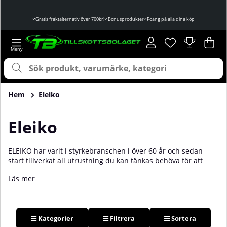
Gratis fraktalternativ över 700kr!
Bonusprodukter
Poäng på alla dina köp
Önskelista
Antal i önskelist
.
Var
Ant
.
Hem
Eleiko
Eleiko
ELEIKO har varit i styrkebranschen i över 60 år och sedan
start tillverkat all utrustning du kan tänkas behöva för att
lyfta vikter som ett proffs. De startade med en kille som ville
Läs mer
tillverka en skivstång som höll även de allra tyngsta lyften,
och idag hittar vi deras utrustning i allt från små
träningsbutiker och gymkedjor till stora världsmästerskap och
olympiska spel. Idag är ELEIKO världsledande inom
utrustning för styrkelyft och har tagit fram ett otroligt stort
Kategorier
Filtrera
Sortera