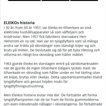
sortiment produkter. Hos oss på Tillskottsbolaget hittar du
några av dessa!
Produkter
ELEIKOs historia
I 30 år, fram till år 1957, var Eleiko en tillverkare av små
elektriska hushållsapparater så som våffeljärn och
brödrostar. Men 1957 fick fabrikens övervakare Herr
Hellström en ny idé. Han var en tyngdlyftare som så många
andra var trötta på skivstänger som ständigt böjer sig och
bryts på mitten. De beslutade sig då för att byta riktning och
utforma en riktigt bra skivstång som håller måttet.
1963 gjorde Eleiko en storslagen entré på världsmarknaden
när de gjorde de ingen tillverkare tidigare lyckats med; de
tillverkade en skivstång som håller under en hel tävling utan
att böjas, brytas eller skadas. Detta uppmärksammades bland
tyngdlyftare och genast höjdes nivån för
tyngdlyftningsutrustning.
Men Eleikos historia slutar inte där. De fortsätter att forma
tyngdlyftarsporten när de tar fram de första gummivikterna
och även inkluderade nållager i skivstängerna. De förbättrade