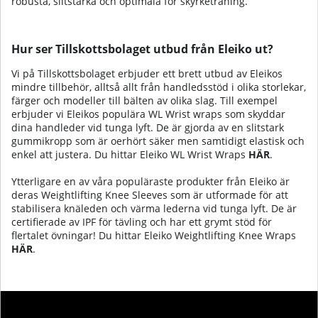
robusta, slitstarka och optimala för skyrketräning.
Hur ser Tillskottsbolaget utbud från Eleiko ut?
Vi på Tillskottsbolaget erbjuder ett brett utbud av Eleikos
mindre tillbehör, alltså allt från handledsstöd i olika storlekar,
färger och modeller till bälten av olika slag. Till exempel
erbjuder vi Eleikos populära WL Wrist wraps som skyddar
dina handleder vid tunga lyft. De är gjorda av en slitstark
gummikropp som är oerhört säker men samtidigt elastisk och
enkel att justera.
Du hittar Eleiko WL Wrist Wraps
HÄR
.
Ytterligare en av våra populäraste produkter från Eleiko är
deras Weightlifting Knee Sleeves som är utformade för att
stabilisera knäleden och värma lederna vid tunga lyft. De är
certifierade av IPF för tävling och har ett grymt stöd för
flertalet övningar!
Du hittar Eleiko Weightlifting Knee Wraps
HÄR
.