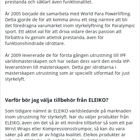
prestanda och såklart även funktionalitet.
År 2005 började de samarbeta med World Para Powerlifting.
Detta gjorde de för att komma ännu ett steg närmre att bli
det föredragna varumärket inom styrkelyftning för Paralympic
sport. Ett aktivt val för att driva vidare deras passion att
förbättra liv genom atletisk prestanda, även för
funktionshindrade idrottare.
År 2009 levererade de för första gången utrustning till IPF
världsmästerskapen och har sedan dess varit den enda VIP-
leverantören till mästerskapen. Detta ger idrottarna i
mästerskapen utrustning som är speciellt utformad för just
styrkelyft.
Varför bör jag välja tillbehör från ELEIKO?
Som tidigare nämnt är ELEIKO världsledande på marknaden
inom utrustning för styrkelyft. När du väljer produkter från
ELEIKO, även om det så är ett mindre tillbehör så som ett par
Wrist Wraps eller Kompressionsstrumpor, så kan du vara
säker på att det är av högsta kvalitet. Eleikos produkter är