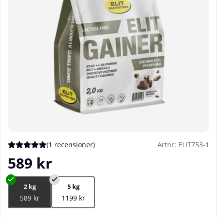
(
1 recensioner
)
Artnr:
ELIT753-1
Medelbetyg 5 av 5 Antal betyg 1
589
kr
2 kg
5 kg
589 kr
1199 kr