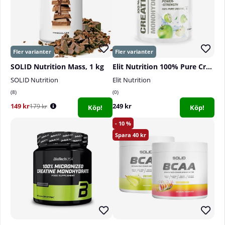
av 220 gram pulver.
SOLID Nutrition Mass, 1 kg
Elit Nutrition 100% Pure Creatine Monohydrate, 300 g
SOLID Nutrition
Elit Nutrition
8
0
149 kr
249 kr
179 kr
Köp!
Köp!
10
40