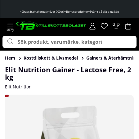
Gratis fraktalternativ över 700kr!
Bonusprodukter
Poäng på alla dina köp
Önskelista
Antal i önskelist
.
Var
Ant
.
Hem
Kosttillskott & Livsmedel
Gainers & Återhämtning
Elit Nutrition Gainer - Lactose Free, 2
kg
Elit Nutrition
Produktbilder Elit Nutrition Gainer - Lactose Free, 2 kg