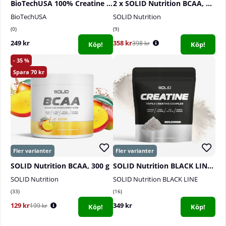
BioTechUSA 100% Creatine Monohydrate, 300 g
2 x SOLID Nutrition BCAA, 300 g
BioTechUSA
SOLID Nutrition
0
9
249 kr
358 kr
398 kr
Köp!
Köp!
35
70
SOLID Nutrition BCAA, 300 g
SOLID Nutrition BLACK LINE Creatine, 400 g
SOLID Nutrition
SOLID Nutrition BLACK LINE
33
16
129 kr
349 kr
199 kr
Köp!
Köp!