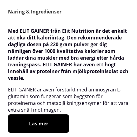
Näring & Ingredienser
Med ELIT GAINER från Elit Nutrition är det enkelt
att öka ditt kaloriintag. Den rekommenderade
dagliga dosen på 220 gram pulver ger dig
nämligen över 1000 kvalitativa kalorier som
laddar dina muskler med bra energi efter hårda
träningspass. ELIT GAINER har även ett högt
innehåll av proteiner från mjölkproteinisolat och
vassle.
ELIT GAINER är även förstärkt med aminosyran L-
glutamin som fungerar som byggsten för
proteinerna och matspjälkningsenzymer för att vara
extra snäll mot magen.
Laktosfri gainer
Läs mer
Berikad med matspjälkningsenzymer
Innehåller 1000 kvalitativa kalorier per