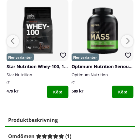
Star Nutrition Whey-100, 1 kg
Optimum Nutrition Serious Mass, 2,7 kg
Star Nutrition
Optimum Nutrition
M
3
0
2
479 kr
589 kr
6
Köp!
Köp!
Produktbeskrivning
Omdömen
(
1
)