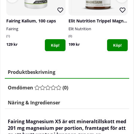
Fairing Kalium, 100 caps
Elit Nutrition Trippel Magnesium, 60 caps
Fairing
Elit Nutrition
S
1
0
0
129 kr
199 kr
1
Köp!
Köp!
Produktbeskrivning
Omdömen
(
0
)
Näring & Ingredienser
Fairing Magnesium X5 är ett mineraltillskott med
201 mg magnesium per portion, framtaget för att