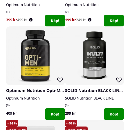
Optimum Nutrition
Optimum Nutrition
1
0
399 kr
199 kr
499 kr
249 kr
Köp!
Köp!
Optimum Nutrition Opti-Men, 180 tabs
SOLID Nutrition BLACK LINE Multi, 90 mega caps
Optimum Nutrition
SOLID Nutrition BLACK LINE
0
0
409 kr
299 kr
Köp!
Köp!
14
40
50
100