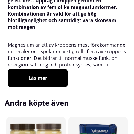
ge ett brett upptag i kroppen genom en
kombination av fem olika magnesiumformer.
Kombinationen är vald för att ge hög
biotillgänglighet och samtidigt vara skonsam
mot magen.
Magnesium är ett av kroppens mest förekommande
mineraler och spelar en viktig roll i flera av kroppens
funktioner. Det bidrar till normal muskelfunktion,
energiomsättning och proteinsyntes, samt till
nervsystemets normala funktion. Magnesium
hjälper även till att minska trötthet och utmattning
Läs mer
och bidrar till att bibehålla en normal
elektrolytbalans. Magnesium X5 kan användas
dagligen och är särskilt lämpligt under perioder av
Andra köpte även
intensiv träning eller stress, då kroppens behov av
magnesium kan vara högre.
Innehåller fem former av magnesium för brett