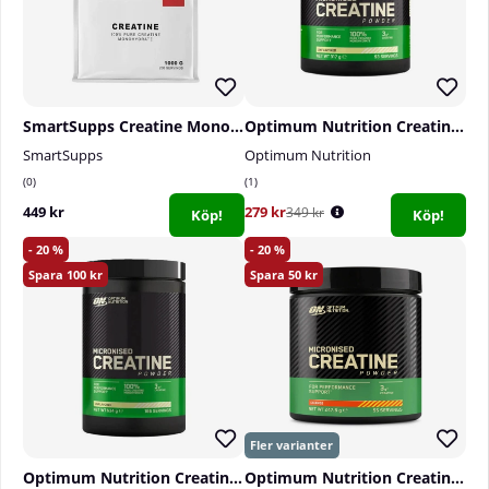
en hälsosam livsstil. Produkten är avsedd för friska
personer över 18 år. Om Du är gravid, ammande,
lider av sjukdom eller behandlas med läkemedel bör
Du alltid kontakta läkare innan Du använder
produkten.
SmartSupps Creatine Monohydrate, 1000 g
Optimum Nutrition Creatine Powder, 317 g
SmartSupps
Optimum Nutrition
0
1
449 kr
279 kr
349 kr
Köp!
Köp!
20
20
100
50
Optimum Nutrition Creatine Powder, 600 g
Optimum Nutrition Creatine Powder, 247,5 g