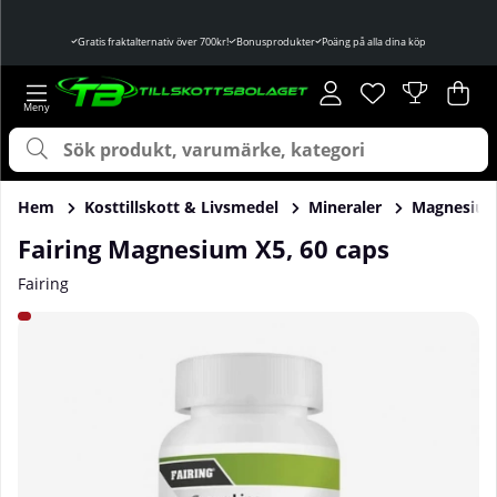
Gratis fraktalternativ över 700kr!
Bonusprodukter
Poäng på alla dina köp
Önskelista
Antal i önskelist
.
Var
Ant
.
Hem
Kosttillskott & Livsmedel
Mineraler
Magnesiu
Fairing Magnesium X5, 60 caps
Fairing
Produktbilder Fairing Magnesium X5, 60 caps