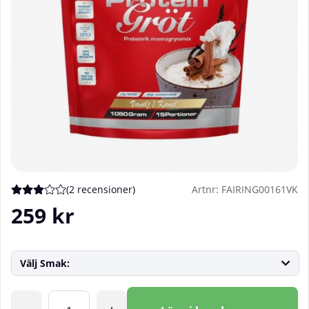
(
2 recensioner
)
Artnr:
FAIRING00161VK
Medelbetyg 3 av 5 Antal betyg 2
259
kr
Välj Smak:
Antal