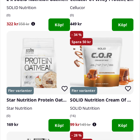
SOLID Nutrition
Cellucor
0
0
322 kr
449 kr
358 kr
Köp!
Köp!
34
50
Star Nutrition Protein Oatmeal, 840 g
SOLID Nutrition Cream Of Rice, 1 kg
Star Nutrition
SOLID Nutrition
0
16
169 kr
99 kr
149 kr
Köp!
Köp!
28