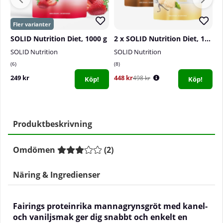
SOLID Nutrition Diet, 1000 g
2 x SOLID Nutrition Diet, 1000 g
SOLID Nutrition
SOLID Nutrition
S
6
8
0
249 kr
448 kr
3
498 kr
Köp!
Köp!
Produktbeskrivning
Omdömen
(
2
)
Näring & Ingredienser
Fairings proteinrika mannagrynsgröt med kanel-
och vaniljsmak ger dig snabbt och enkelt en