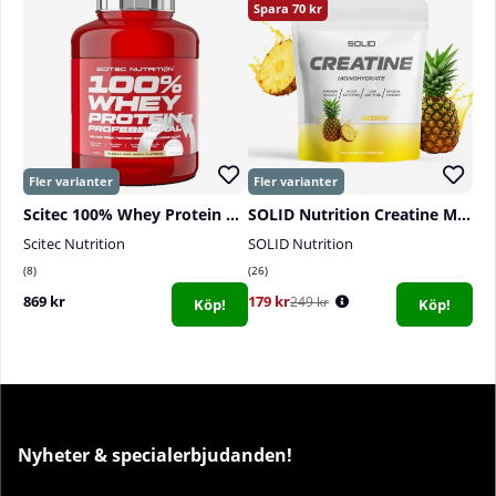
70
Scitec 100% Whey Protein Professional, 2350 g
SOLID Nutrition Creatine Monohydrate, 400 g
Scitec Nutrition
SOLID Nutrition
8
26
869 kr
179 kr
249 kr
Köp!
Köp!
Nyheter & specialerbjudanden!