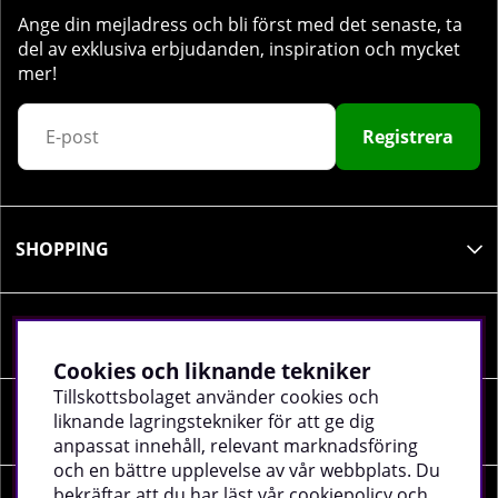
Ange din mejladress och bli först med det senaste, ta
del av exklusiva erbjudanden, inspiration och mycket
mer!
Registrera
SHOPPING
INFORMATION
Cookies och liknande tekniker
Tillskottsbolaget använder cookies och
liknande lagringstekniker för att ge dig
SOCIALA MEDIER
anpassat innehåll, relevant marknadsföring
och en bättre upplevelse av vår webbplats. Du
bekräftar att du har läst vår cookiepolicy och