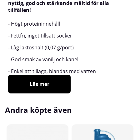
nyttig, god och stärkande måltid för alla
tillfällen!
- Högt proteininnehåll
- Fettfri, inget tillsatt socker
- Låg laktoshalt (0,07 g/port)
- God smak av vanilj och kanel
- Enkel att tillaga, blandas med vatten
Fairings Proteingröt är ett unikt fitnessmål med
Läs mer
extra hög proteinhalt och underbar smak av vanilj
och kanel. Dessutom är gröten fettfri och innehåller
inget tillsatt socker. De proteinrika mannagrynen i
Andra köpte även
kombination med högvärdigt kasein ger ett
välbalanserat upptag av aminosyror och en
långvarig mättnadskänsla. Proteingröt passar
utmärkt närhelst en god och närande måltid
önskas.