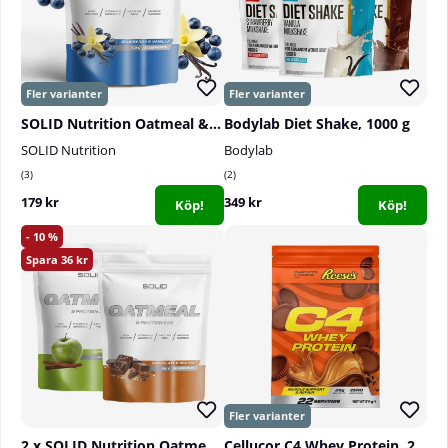
SOLID Nutrition Oatmeal & Protein Mix, 750 g
Bodylab Diet Shake, 1000 g
SOLID Nutrition
Bodylab
3
2
179 kr
349 kr
Köp!
Köp!
10
36
2 x SOLID Nutrition Oatmeal & Protein Mix, 750 g
Cellucor C4 Whey Protein, 22 serv.