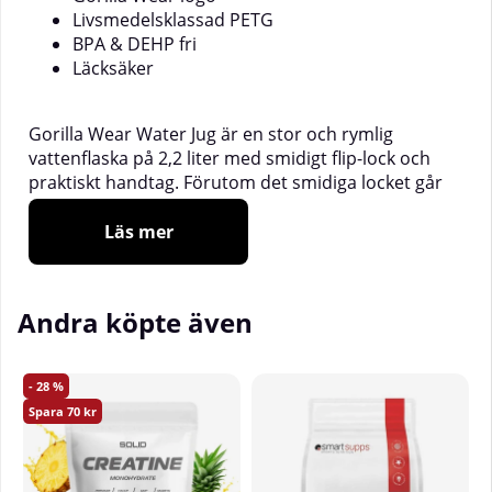
Livsmedelsklassad PETG
BPA & DEHP fri
Läcksäker
Gorilla Wear Water Jug är en stor och rymlig
vattenflaska på 2,2 liter med smidigt flip-lock och
praktiskt handtag. Förutom det smidiga locket går
hela korken att skruva av och därmed får du en stor
öppning för enkel påfyllning. Den rymliga
Läs mer
vattenflaskan säkerställer hela ditt dagliga intag av
vätska för att du ska bibehålla din vätskebalans. Den
är enkel att bära med sig tack vare praktiskt handtag
Andra köpte även
samt en smidig bärrem. Flaskan är slagsäker,
läcksäker, diskmaskinssäker och tillverkad i
livsmedelsklassad giftfri plast.
28
70
OBS!
Ej anpassad för heta drycker!