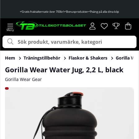
Gratis fraktalternativ över 700kr!
Bonusprodukter
Poäng på alla dina köp
Önskelista
Antal i önskelist
.
Var
Ant
.
Hem
Träningstillbehör
Flaskor & Shakers
Gorilla Wea
Gorilla Wear Water Jug, 2,2 L, black
Gorilla Wear Gear
Produktbilder Gorilla Wear Water Jug, 2,2 L, black