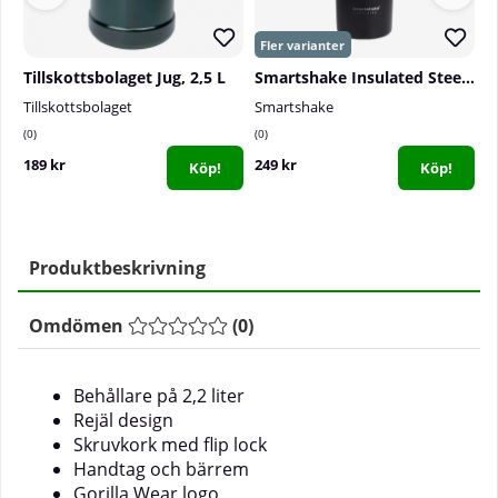
Tillskottsbolaget Jug, 2,5 L
Smartshake Insulated Steel, 750 ml
Tillskottsbolaget
Smartshake
S
0
0
0
189 kr
249 kr
1
Köp!
Köp!
Produktbeskrivning
Omdömen
(
0
)
Behållare på 2,2 liter
Rejäl design
Skruvkork med flip lock
Handtag och bärrem
Gorilla Wear logo