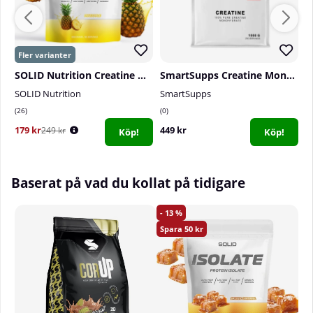
SOLID Nutrition Creatine Monohydrate, 400 g
SmartSupps Creatine Monohydrate, 1000 g
SOLID Nutrition
SmartSupps
S
26
0
2
179 kr
449 kr
3
249 kr
Köp!
Köp!
Baserat på vad du kollat på tidigare
13
50