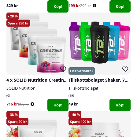
329 kr
199 kr
299 kr
Köp!
Köp!
28
280
4 x SOLID Nutrition Creatine Monohydrate, 400 g
Tillskottsbolaget Shaker, 700 ml
SOLID Nutrition
Tillskottsbolaget
0
19
716 kr
49 kr
996 kr
Köp!
Köp!
38
40
90
100