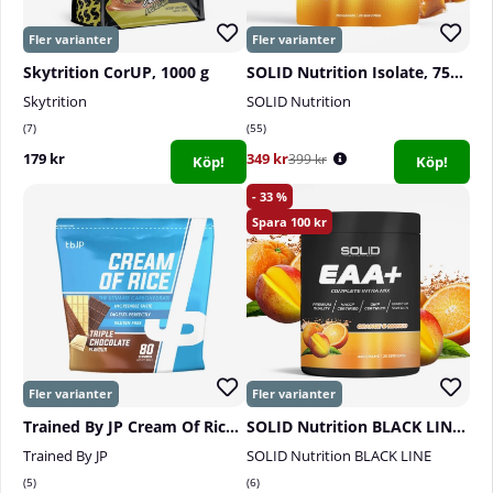
Skytrition CorUP, 1000 g
SOLID Nutrition Isolate, 750 g
Skytrition
SOLID Nutrition
7
55
179 kr
349 kr
399 kr
Köp!
Köp!
33
100
Trained By JP Cream Of Rice, 2 kg
SOLID Nutrition BLACK LINE EAA+, 440 g
Trained By JP
SOLID Nutrition BLACK LINE
5
6