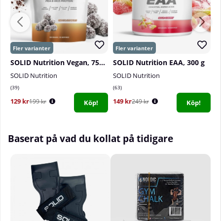
SOLID Nutrition Vegan, 750 g
SOLID Nutrition EAA, 300 g
SOLID Nutrition
SOLID Nutrition
T
39
63
1
129 kr
149 kr
4
199 kr
249 kr
Köp!
Köp!
Baserat på vad du kollat på tidigare