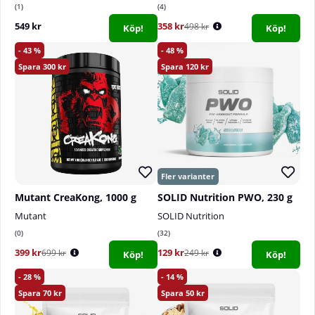
1
4
549 kr
358 kr
498 kr
Köp!
Köp!
43
48
300
120
Mutant CreaKong, 1000 g
SOLID Nutrition PWO, 230 g
Mutant
SOLID Nutrition
0
32
399 kr
129 kr
699 kr
249 kr
Köp!
Köp!
28
14
70
50