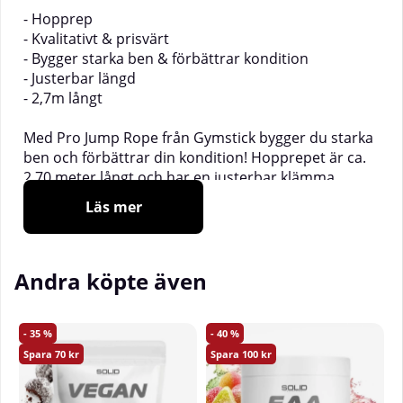
- Hopprep
- Kvalitativt & prisvärt
- Bygger starka ben & förbättrar kondition
- Justerbar längd
- 2,7m långt
Med Pro Jump Rope från Gymstick bygger du starka
ben och förbättrar din kondition! Hopprepet är ca.
2,70 meter långt och har en justerbar klämma
innanför handtaget som gör att du enkelt kan
Läs mer
justera längden på repet. Stela plasthandtag med
halkfri vaddering för extra komfort.
Levereras med
QR-kod och inlogg till Gymsticks hemsida för
Andra köpte även
träningsprogram och instruktioner.
35
40
70
100