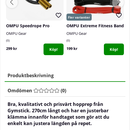
OMPU Speedrope Pro
OMPU Extreme Fitness Band
OMPU Gear
OMPU Gear
B
0
0
0
299 kr
199 kr
2
Köp!
Köp!
Produktbeskrivning
Omdömen
(
0
)
Bra, kvalitativt och prisvärt hopprep från
Gymstick. 270cm långt och har en justerbar
klämma innanför handtaget som gör att du
enkelt kan justera längden på repet.