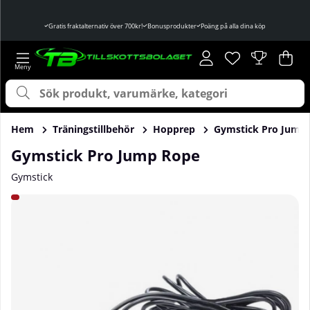
Gratis fraktalternativ över 700kr!
Bonusprodukter
Poäng på alla dina köp
Önskelista
Antal i önskelist
.
Var
Ant
.
Hem
Träningstillbehör
Hopprep
Gymstick Pro Jump
Gymstick Pro Jump Rope
Gymstick
Produktbilder Gymstick Pro Jump Rope