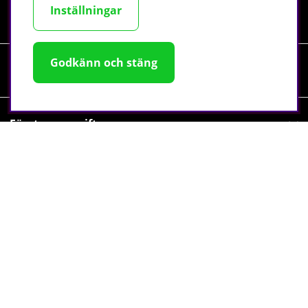
Inställningar
Information
Godkänn och stäng
Sociala medier
Företagsuppgifter
©
2026 tillskottsbolaget.se. Vi använder cookies -
läs mer
här
.