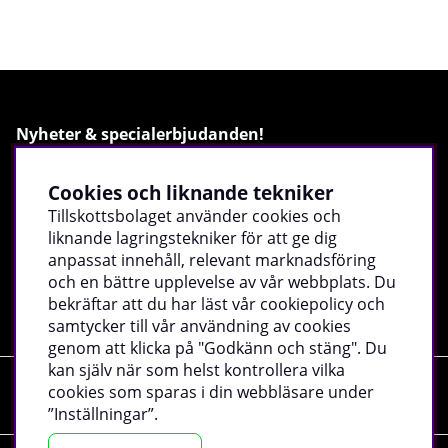
Nyheter & specialerbjudanden!
Cookies och liknande tekniker
Ange din mejladress och bli först med det senaste, ta
del av exklusiva erbjudanden, inspiration och mycket
Tillskottsbolaget använder cookies och
mer!
liknande lagringstekniker för att ge dig
anpassat innehåll, relevant marknadsföring
och en bättre upplevelse av vår webbplats. Du
Registrera
bekräftar att du har läst vår cookiepolicy och
samtycker till vår användning av cookies
genom att klicka på "Godkänn och stäng". Du
kan själv när som helst kontrollera vilka
cookies som sparas i din webbläsare under
Shopping
”Inställningar”.