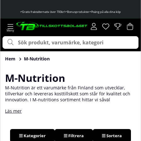
Gratis fraktalternativ över 700kr!
Bonusprodukter
Poäng på alla dina köp
Önskelista
Antal i önskelist
.
Var
Ant
.
Hem
M-Nutrition
M-Nutrition
M-Nutrition är ett varumärke från Finland som utvecklar,
tillverkar och levereras kosttillskott som står för kvalitet och
innovation. I M-nutritions sortiment hittar vi såväl
basprodukter så som kreatin, proteinpulver & PWO, men de
Läs mer
erbjuder även mer nytänkande produkter så som biffprotein
& speciella keto-produkter. Mest kända är de kanske för sin
PWO (pre-workout) MANIA! som minst sagt är en
kompromisslös PWO. Handla dina kosttillskott från M-
nutrition hos oss på Tillskottsbolaget!
Kategorier
Filtrera
Sortera