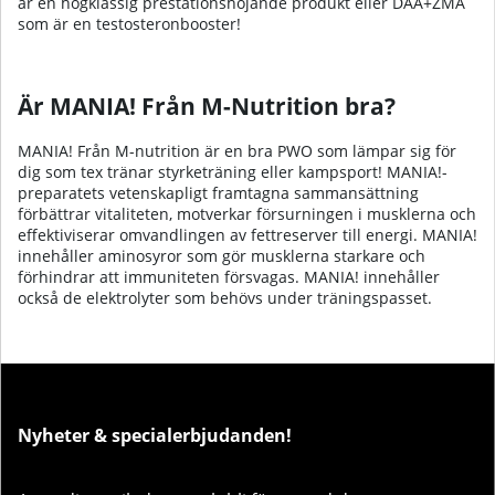
är en högklassig prestationshöjande produkt eller DAA+ZMA
som är en testosteronbooster!
Är MANIA! Från M-Nutrition bra?
MANIA! Från M-nutrition är en bra PWO som lämpar sig för
dig som tex tränar styrketräning eller kampsport! MANIA!-
preparatets vetenskapligt framtagna sammansättning
förbättrar vitaliteten, motverkar försurningen i musklerna och
effektiviserar omvandlingen av fettreserver till energi. MANIA!
innehåller aminosyror som gör musklerna starkare och
förhindrar att immuniteten försvagas. MANIA! innehåller
också de elektrolyter som behövs under träningspasset.
Nyheter & specialerbjudanden!