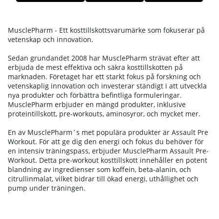
MusclePharm som kan hjälpa dig att nå nya nivåer i din
träning och prestation.
Produkter
MusclePharm - Ett kosttillskottsvarumärke som fokuserar på
vetenskap och innovation.
Sedan grundandet 2008 har MusclePharm strävat efter att
erbjuda de mest effektiva och säkra kosttillskotten på
marknaden. Företaget har ett starkt fokus på forskning och
vetenskaplig innovation och investerar ständigt i att utveckla
nya produkter och förbättra befintliga formuleringar.
MusclePharm erbjuder en mängd produkter, inklusive
proteintillskott, pre-workouts, aminosyror, och mycket mer.
En av MusclePharm´s met populära produkter är Assault Pre
Workout. För att ge dig den energi och fokus du behöver för
en intensiv träningspass, erbjuder MusclePharm Assault Pre-
Workout. Detta pre-workout kosttillskott innehåller en potent
blandning av ingredienser som koffein, beta-alanin, och
citrullinmalat, vilket bidrar till ökad energi, uthållighet och
pump under träningen.