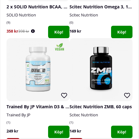
2 x SOLID Nutrition BCAA, 300 g
Scitec Nutrition Omega 3, 100 caps
SOLID Nutrition
Scitec Nutrition
9
0
358 kr
169 kr
398 kr
Köp!
Köp!
Trained By JP Vitamin D3 & K2, 60 caps
Scitec Nutrition ZMB, 60 caps
Trained By JP
Scitec Nutrition
1
1
249 kr
149 kr
Köp!
Köp!