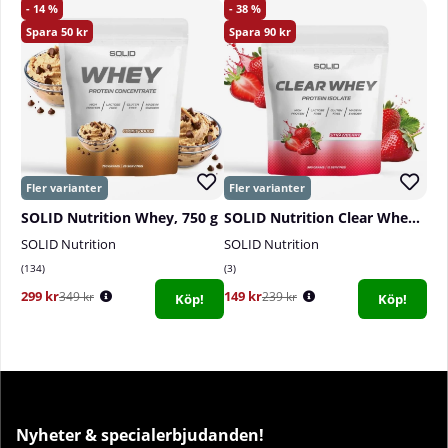
14
38
50
90
SOLID Nutrition Whey, 750 g
SOLID Nutrition Clear Whey, 300 g
SOLID Nutrition
SOLID Nutrition
134
3
299 kr
149 kr
349 kr
239 kr
Köp!
Köp!
Nyheter & specialerbjudanden!