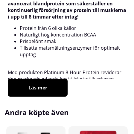
avancerat blandprotein som säkerställer en
kontinuerlig försörjning av protein till musklerna
i upp till 8 timmar efter intag!
Protein från 6 olika källor
Naturligt hög koncentration BCAA
Prisbelönt smak
Tillsatta matsmältningsenzymer för optimalt
upptag
Med produkten Platinum 8-Hour Protein reviderar
den marknadsledande kosttillskottstillverkaren
Muscletech begreppet blandprotein. Med sin
Läs mer
omsorgsfulla sammansättning av noggrant utvalda
råvaror är det få konkurrenter som kan mäta sig
med denna!
Andra köpte även
Platinum 8-Hour Protein innehåller protein från 6
olika källor där alla enskilda källor har olika
upptagshastigheter i kroppen. Det skapar en