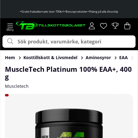
Gratis fraktalternativ över 700kr!
Bonusprodukter
Poäng på alla dina köp
Önskelista
Antal i önskelist
.
Var
Ant
.
Hem
Kosttillskott & Livsmedel
Aminosyror
EAA
MuscleTech Platinum 100% EAA+, 400
g
Muscletech
Produktbilder MuscleTech Platinum 100% EAA+, 400 g