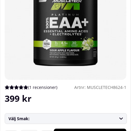
(
1 recensioner
)
Artnr:
MUSCLETECH8624-1
Medelbetyg 5 av 5 Antal betyg 1
399
kr
Välj Smak: