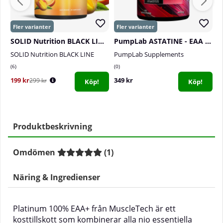
SOLID Nutrition BLACK LINE EAA+, 440 g
PumpLab ASTATINE - EAA & Hydration, 450 g
P
SOLID Nutrition BLACK LINE
PumpLab Supplements
P
6
0
0
199 kr
349 kr
1
299 kr
Köp!
Köp!
Produktbeskrivning
Omdömen
(
1
)
Näring & Ingredienser
Platinum 100% EAA+ från MuscleTech är ett
kosttillskott som kombinerar alla nio essentiella