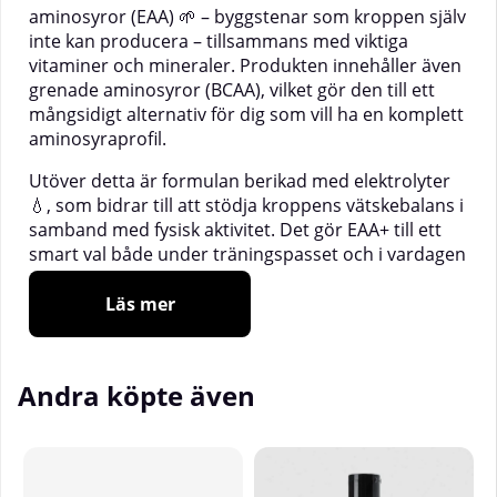
aminosyror (EAA) 🌱 – byggstenar som kroppen själv
inte kan producera – tillsammans med viktiga
vitaminer och mineraler. Produkten innehåller även
grenade aminosyror (BCAA), vilket gör den till ett
mångsidigt alternativ för dig som vill ha en komplett
aminosyraprofil.
Utöver detta är formulan berikad med elektrolyter
💧, som bidrar till att stödja kroppens vätskebalans i
samband med fysisk aktivitet. Det gör EAA+ till ett
smart val både under träningspasset och i vardagen
när du vill fylla på med viktiga näringsämnen på ett
enkelt och praktiskt sätt.
Läs mer
Varje portion innehåller bland annat:
🍊
Vitamin C
– bidrar till att minska trötthet
Andra köpte även
och utmattning samt till immunsystemets
normala funktion.
⚡
Vitamin B6
– bidrar till normal