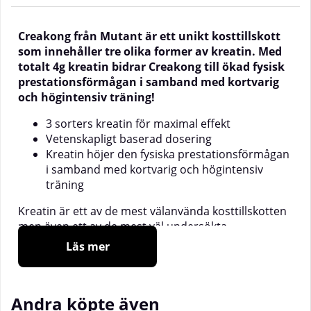
Creakong från Mutant är ett unikt kosttillskott
som innehåller tre olika former av kreatin. Med
totalt 4g kreatin bidrar Creakong till ökad fysisk
prestationsförmågan i samband med kortvarig
och högintensiv träning!
3 sorters kreatin för maximal effekt
Vetenskapligt baserad dosering
Kreatin höjer den fysiska prestationsförmågan
i samband med kortvarig och högintensiv
träning
Kreatin är ett av de mest välanvända kosttillskotten
men även ett av de mest väl undersökta.
Regelbunden användning med doser på 3g eller mer
Läs mer
höjer den fysiska prestationsförmågan och effekten
av styrketräning även för vuxna över 55 år.
Kreatin är en fosfatdonator. När en muskel arbetar
Andra köpte även