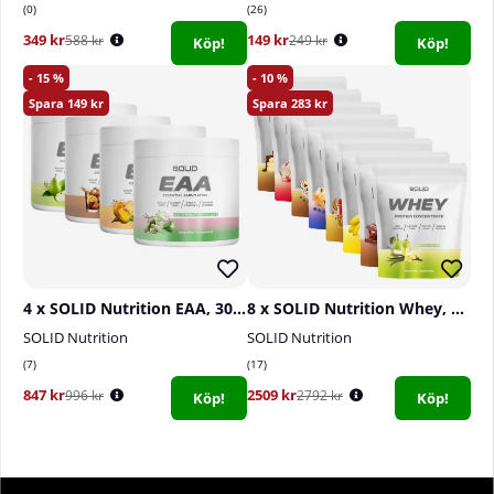
0
26
349 kr
149 kr
588 kr
249 kr
Köp!
Köp!
15
10
149
283
4 x SOLID Nutrition EAA, 300 g
8 x SOLID Nutrition Whey, 750 g
SOLID Nutrition
SOLID Nutrition
7
17
847 kr
2509 kr
996 kr
2792 kr
Köp!
Köp!