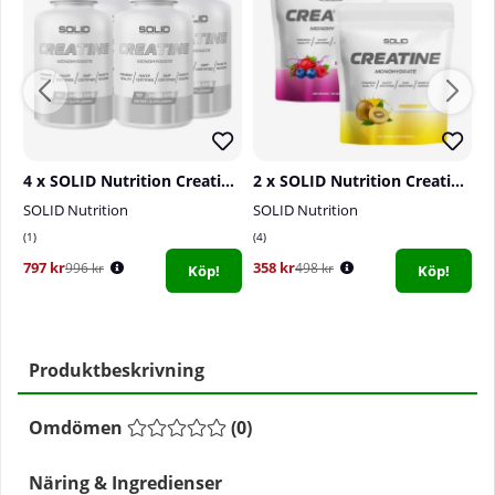
4 x SOLID Nutrition Creatine, 150 mega caps
2 x SOLID Nutrition Creatine Monohydrate, 400 g
SOLID Nutrition
SOLID Nutrition
S
1
4
0
797 kr
358 kr
4
996 kr
498 kr
Köp!
Köp!
Produktbeskrivning
Omdömen
(
0
)
Näring & Ingredienser