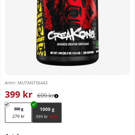
Artnr:
MUTANT56443
399
kr
699
kr
300 g
1000 g
279 kr
399 kr
-43%