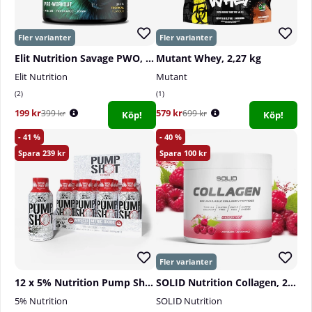
Du kontakta läkare innan Du använder produkten.
Elit Nutrition Savage PWO, 300 g
Mutant Whey, 2,27 kg
Elit Nutrition
Mutant
2
1
199 kr
579 kr
399 kr
699 kr
Köp!
Köp!
41
40
239
100
12 x 5% Nutrition Pump Shot, 59 ml
SOLID Nutrition Collagen, 230 g
5% Nutrition
SOLID Nutrition