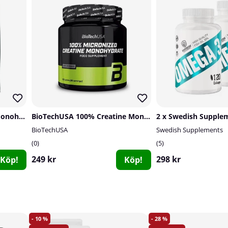
Delta Nutrition Creatine Monohydrate, 400 g
BioTechUSA 100% Creatine Monohydrate, 300 g
BioTechUSA
Swedish Supplements
0
5
249 kr
298 kr
Köp!
Köp!
10
28