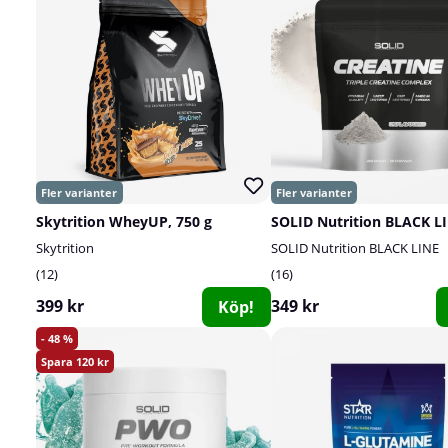
Skytrition WheyUP, 750 g
Skytrition
SOLID Nutrition BLACK LINE
12
16
399 kr
349 kr
Köp!
48
120