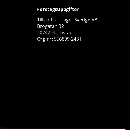
Företagsuppgifter
Tillskottsbolaget Sverige AB
Brogatan 32
30242 Halmstad
Org-nr: 556899-2431
Vitaprana Q10 200 mg, 60 caps
Vitaprana
0
289 kr
Köp!