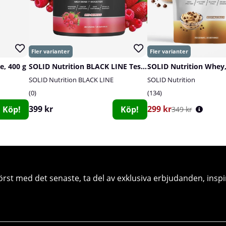
e, 400 g
SOLID Nutrition BLACK LINE Test, 360 g
SOLID Nutrition Whey,
SOLID Nutrition BLACK LINE
SOLID Nutrition
0
134
399 kr
299 kr
Köp!
Köp!
349 kr
örst med det senaste, ta del av exklusiva erbjudanden, inspi