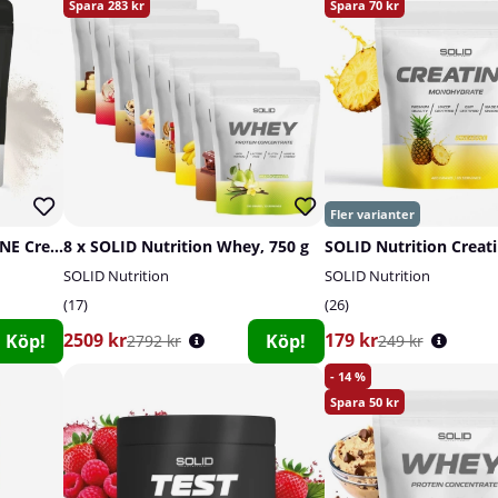
283
70
SOLID Nutrition BLACK LINE Creatine, 400 g
8 x SOLID Nutrition Whey, 750 g
SOLID Nutrition
SOLID Nutrition
17
26
2509 kr
179 kr
Köp!
Köp!
2792 kr
249 kr
14
50