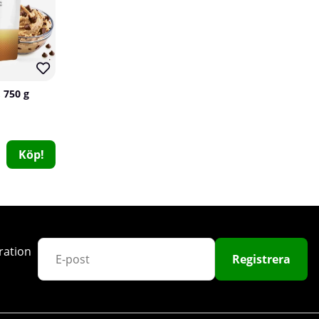
 750 g
Köp!
Fairing DRY, 90 caps
Fairing
0
269 kr
Köp!
ration
Registrera