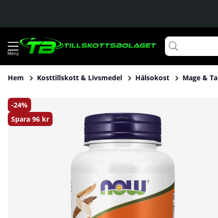
Hem
Kosttillskott & Livsmedel
Hälsokost
Mage & T
Produktbilder NOW Foods Super Enzymes, 90 caps
24
Spara
96 kr