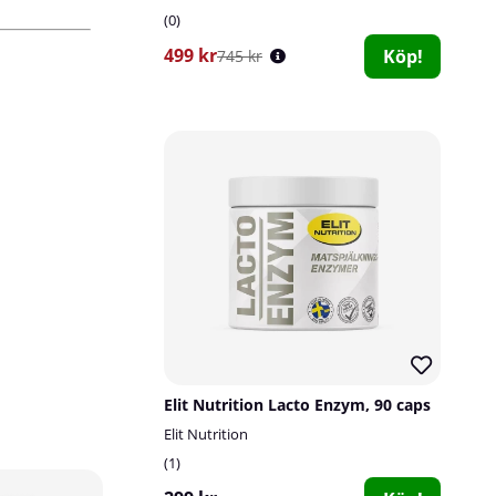
0
499 kr
Köp!
745 kr
______________________
Rekommenderad användning:
1 kapsel dag
med måltid.
Antal doseringar per burk:
90
Elit Nutrition Lacto Enzym, 90 caps
Elit Nutrition
1