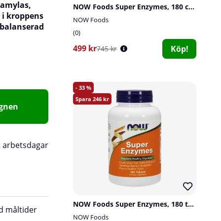
 amylas,
NOW Foods Super Enzymes, 180 caps
 i kroppens
NOW Foods
 balanserad
0
499 kr
Köp!
745 kr
33
246
agnen
2 arbetsdagar
NOW Foods Super Enzymes, 180 tabs
 måltider
Papayapulver och Ananaspulver
NOW Foods