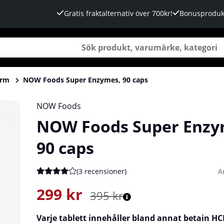
Gratis fraktalternativ över 700kr!
Bonusproduk
arm
NOW Foods Super Enzymes, 90 caps
NOW Foods
NOW Foods Super Enzy
90 caps
(
3 recensioner
)
A
Medelbetyg 4 av 5 Antal betyg 3
299
kr
395
kr
Varje tablett innehåller bland annat betain HCL