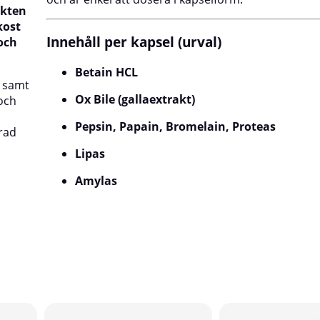
ukten
kost
Innehåll per kapsel (urval)
och
Betain HCL
, samt
Ox Bile (gallaextrakt)
och
Pepsin, Papain, Bromelain, Proteas
rad
Lipas
Amylas