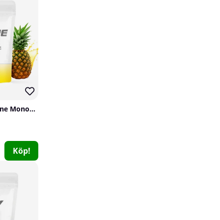
SOLID Nutrition Creatine Monohydrate, 400 g
Scitec Nutrition ALA, 50 caps
Scitec Nutrition
Köp!
0
179 kr
Köp!