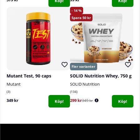
Köp!
Köp!
14
50
Mutant Test, 90 caps
SOLID Nutrition Whey, 750 g
Mutant
SOLID Nutrition
3
134
349 kr
299 kr
349 kr
Köp!
Köp!