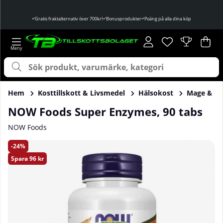
Gratis fraktalternativ över 700kr!
Bonusprodukter
Poäng på alla dina köp
Önskelista
Antal i önskelist
.
Var
Ant
.
Hem
Kosttillskott & Livsmedel
Hälsokost
Mage & T
NOW Foods Super Enzymes, 90 tabs
NOW Foods
Produktbilder NOW Foods Super Enzymes, 90 tabs
24
Spara
96 kr