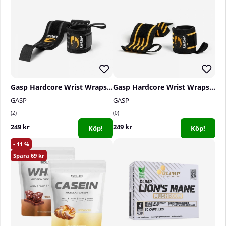
Gasp Hardcore Wrist Wraps, black/grey
Gasp Hardcore Wrist Wraps, black
GASP
GASP
2
0
249 kr
249 kr
Köp!
Köp!
11
69