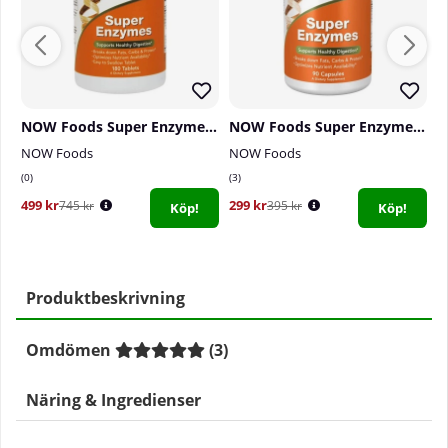
NOW Foods Super Enzymes, 180 tabs
NOW Foods Super Enzymes, 90 caps
NOW Foods
NOW Foods
N
0
3
0
499 kr
299 kr
4
745 kr
395 kr
Köp!
Köp!
Produktbeskrivning
Omdömen
(
3
)
Näring & Ingredienser