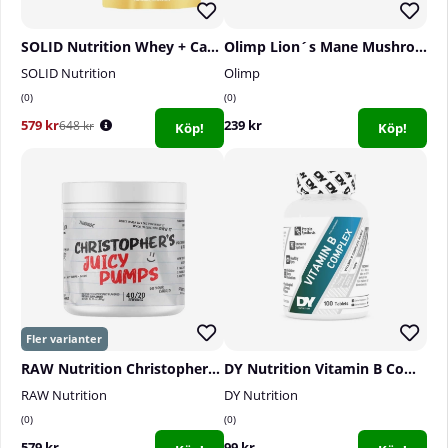
SOLID Nutrition Whey + Casein
Olimp Lion´s Mane Mushroom, 60 caps
SOLID Nutrition
Olimp
0
0
579 kr
239 kr
648 kr
Köp!
Köp!
RAW Nutrition Christopher´s Juicy Pumps, 40 serv.
DY Nutrition Vitamin B Complex, 100 tabs
RAW Nutrition
DY Nutrition
0
0
579 kr
99 kr