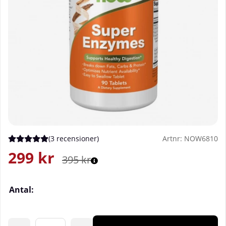
(
3 recensioner
)
Artnr:
NOW6810
Medelbetyg 5 av 5 Antal betyg 3
299
kr
395
kr
Antal: