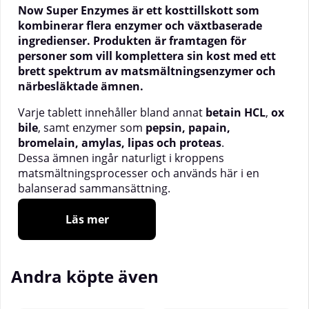
Now Super Enzymes är ett kosttillskott som
kombinerar flera enzymer och växtbaserade
ingredienser. Produkten är framtagen för
personer som vill komplettera sin kost med ett
brett spektrum av matsmältningsenzymer och
närbesläktade ämnen.
Varje tablett innehåller bland annat
betain HCL
,
ox
bile
, samt enzymer som
pepsin, papain,
bromelain, amylas, lipas och proteas
.
Dessa ämnen ingår naturligt i kroppens
matsmältningsprocesser och används här i en
balanserad sammansättning.
Now Super Enzymes
kan användas i samband med
Läs mer
måltider och är enkel att dosera i tablettform.
Innehåll per tablett (urval)
Andra köpte även
Betain HCL