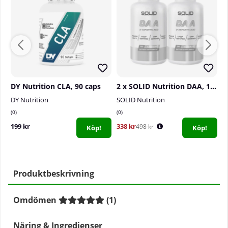
DY Nutrition CLA, 90 caps
2 x SOLID Nutrition DAA, 120 caps
DY Nutrition
SOLID Nutrition
S
0
0
0
199 kr
338 kr
3
498 kr
Köp!
Köp!
Produktbeskrivning
Omdömen
(
1
)
Näring & Ingredienser