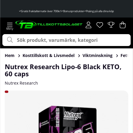
Gratis fraktalternativ över 700kr!
Bonusprodukter
Poäng på alla dina köp
Önskelista
Antal i önskelist
.
Var
Ant
.
Hem
Kosttillskott & Livsmedel
Viktminskning
Fettf
Nutrex Research Lipo-6 Black KETO,
60 caps
Nutrex Research
Produktbilder Nutrex Research Lipo-6 Black KETO, 60 caps