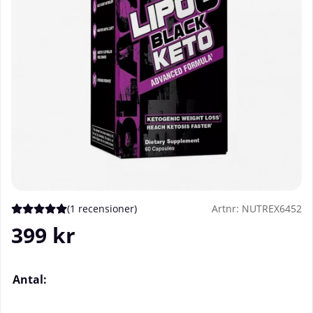
(
1 recensioner
)
Artnr:
NUTREX6452
Medelbetyg 5 av 5 Antal betyg 1
399
kr
Antal: