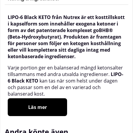
LIPO-6 Black KETO från Nutrex är ett kosttillskott
i kapselform som innehåller exogena ketoner i
form av det patenterade komplexet goBHB®
(Beta-Hydroxybutyrat). Produkten är framtagen
för personer som följer en ketogen kosthållning
eller vill komplettera sitt dagliga intag med
ketonbaserade ingredienser.
Varje portion ger en balanserad mängd ketonsalter
tillsammans med andra utvalda ingredienser.
LIPO-
6 Black KETO
kan tas när som helst under dagen
och passar som en del av en varierad och
balanserad kost.
Innehåller
exogena ketoner
(goBHB®)
Läs mer
Utvecklad för dig som följer en
ketogen livsstil
Enkla kapslar – praktiska att ta med och
Andra köpte även