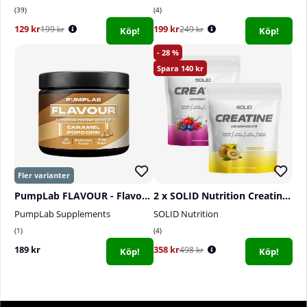
39
4
129 kr
199 kr
199 kr
249 kr
Köp!
Köp!
28
140
PumpLab FLAVOUR - Flavouring Powder, 60 serv.
2 x SOLID Nutrition Creatine Monohydrate, 400 g
PumpLab Supplements
SOLID Nutrition
1
4
189 kr
358 kr
498 kr
Köp!
Köp!