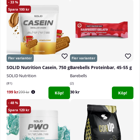
33
100
SOLID Nutrition Casein, 750 g
Barebells Proteinbar, 45-55 g
SOLID Nutrition
Barebells
81
2
199 kr
30 kr
299 kr
Köp!
Köp!
48
120