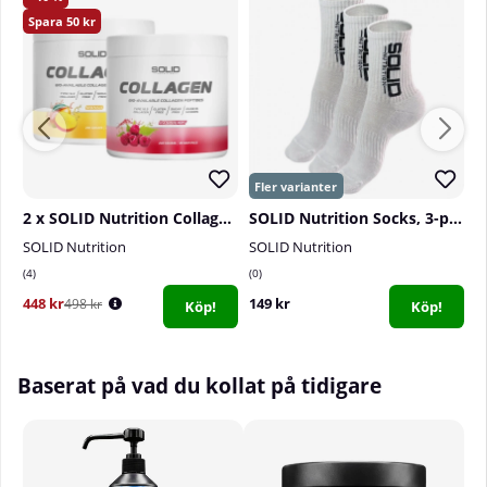
50
Antal doseringar per förpackning:
60
2 x SOLID Nutrition Collagen, 230 g
SOLID Nutrition Socks, 3-pack, White
SOLID Nutrition
SOLID Nutrition
T
4
0
1
448 kr
149 kr
4
498 kr
Köp!
Köp!
Baserat på vad du kollat på tidigare