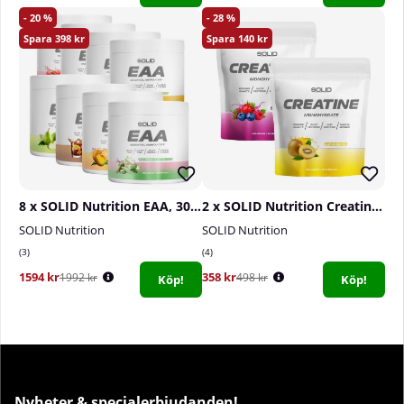
20
28
398
140
8 x SOLID Nutrition EAA, 300 g
2 x SOLID Nutrition Creatine Monohydrate, 400 g
SOLID Nutrition
SOLID Nutrition
3
4
1594 kr
358 kr
1992 kr
498 kr
Köp!
Köp!
Nyheter & specialerbjudanden!