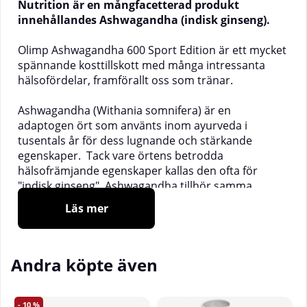
Nutrition är en mångfacetterad produkt
innehållandes Ashwagandha (indisk ginseng).
Olimp Ashwagandha 600 Sport Edition är ett mycket
spännande kosttillskott med många intressanta
hälsofördelar, framförallt oss som tränar.
Ashwagandha (Withania somnifera) är en
adaptogen ört som använts inom ayurveda i
tusentals år för dess lugnande och stärkande
egenskaper. Tack vare örtens betrodda
hälsofrämjande egenskaper kallas den ofta för
"indisk ginseng". Ashwagandha tillhör samma
botaniska familj som tomat och gojibär och växer i
Läs mer
torra regioner i Indien, Afrika och Mellanöstern.
____________________________
Andra köpte även
Doseringsförslag:
1 kapsel två gånger dagligen med måltid och rikliga
mängder vätska.
10