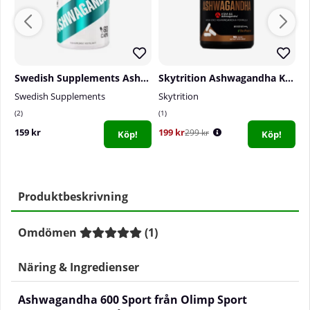
Swedish Supplements Ashwagandha, 60 caps
Skytrition Ashwagandha KSM-66, 90 caps
Swedish Supplements
Skytrition
S
2
1
0
159 kr
199 kr
1
299 kr
Köp!
Köp!
Produktbeskrivning
Omdömen
(
1
)
Näring & Ingredienser
Ashwagandha 600 Sport från Olimp Sport