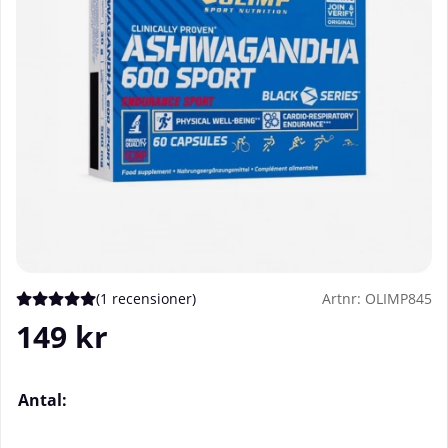
(
1 recensioner
)
Artnr:
OLIMP845
Medelbetyg 5 av 5 Antal betyg 1
149
kr
Antal: