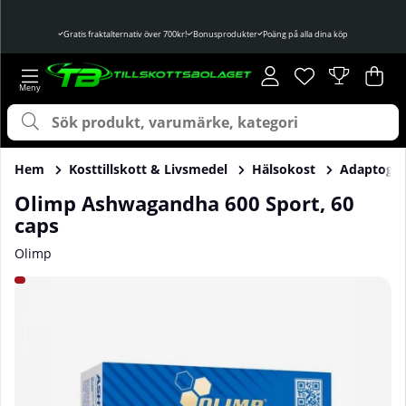
Gratis fraktalternativ över 700kr!
Bonusprodukter
Poäng på alla dina köp
Önskelista
Antal i önskelist
.
Var
Ant
.
Hem
Kosttillskott & Livsmedel
Hälsokost
Adaptoge
Olimp Ashwagandha 600 Sport, 60
caps
Olimp
Produktbilder Olimp Ashwagandha 600 Sport, 60 caps