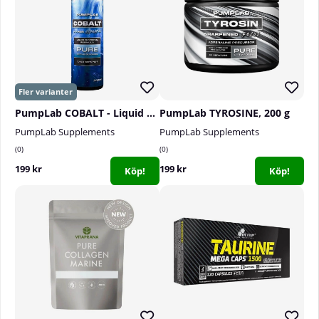
PumpLab COBALT - Liquid Glycerol, 500 ml
PumpLab TYROSINE, 200 g
PumpLab Supplements
PumpLab Supplements
0
0
199 kr
199 kr
Köp!
Köp!