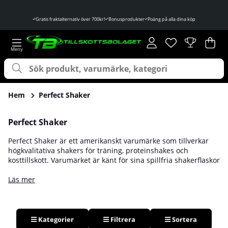
Gratis fraktalternativ över 700kr!
Bonusprodukter
Poäng på alla dina köp
Önskelista
Antal i önskelist
.
Var
Ant
.
Hem
Perfect Shaker
Perfect Shaker
Perfect Shaker är ett amerikanskt varumärke som tillverkar
högkvalitativa shakers för träning, proteinshakes och
kosttillskott. Varumärket är känt för sina spillfria shakerflaskor
med populära motiv från bland annat Marvel och DC Comics.
Hos Tillskottsbolaget hittar du flera olika modeller och
Läs mer
designer från Perfect Shaker.
Spillfria shakers för protein, PWO och
Kategorier
Filtrera
Sortera
kosttillskott