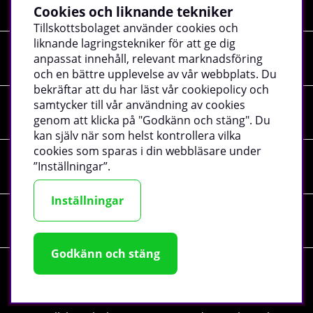
Cookies och liknande tekniker
Utforska vårt utbud av Perfect Shaker och hitta en shaker som
Tillskottsbolaget använder cookies och
passar både din träning och din stil.
liknande lagringstekniker för att ge dig
Shopping
anpassat innehåll, relevant marknadsföring
Vanliga frågor om Perfect Shaker
och en bättre upplevelse av vår webbplats. Du
bekräftar att du har läst vår cookiepolicy och
Är Perfect Shaker spillfri?
samtycker till vår användning av cookies
Information
genom att klicka på "Godkänn och stäng". Du
Ja, Perfect Shaker är kända för sina täta lock och spillfria
konstruktion som minskar risken för läckage i gymväskan.
kan själv när som helst kontrollera vilka
cookies som sparas i din webbläsare under
Tål Perfect Shaker maskindisk?
”Inställningar”.
Sociala medier
Ja, de flesta modeller från Perfect Shaker är tillverkade för att
tåla maskindisk.
Inställningar
Företagsuppgifter
Vad kan man använda Perfect Shaker till?
Perfect Shaker används främst till proteinshakes, pre-
Godkänn och stäng
workout, aminosyror, energidrycker och andra kosttillskott.
Är Perfect Shaker BPA-fri?