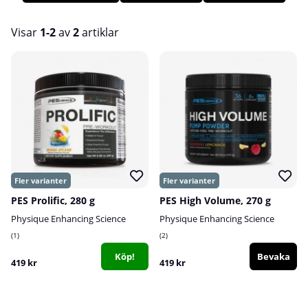
marknaden. Varje produkt studeras in i minsta detalj och
utvecklas, ända tills perfektion. Kvalitet ligger till grund för
hela PEScience och de levererar vad de lovar. Hos oss på
Visar
1-2
av
2
artiklar
Tillskottsbolaget hittar du flertalet olika produkter från
Physique Enhancing Science!
Produkter
PES Prolific, 280 g
PES High Volume, 270 g
Physique Enhancing Science
Physique Enhancing Science
1
2
Köp!
Bevaka
419 kr
419 kr