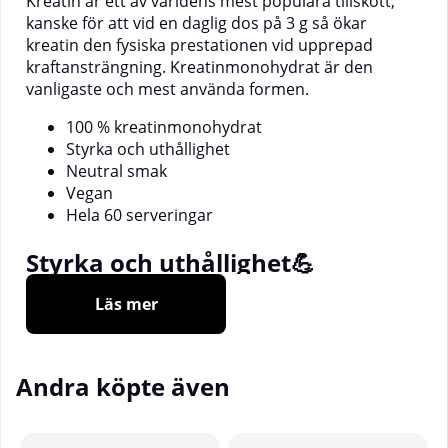
Kreatin är ett av världens mest populära tillskott,
kanske för att vid en daglig dos på 3 g så ökar
kreatin den fysiska prestationen vid upprepad
kraftansträngning. Kreatinmonohydrat är den
vanligaste och mest använda formen.
100 % kreatinmonohydrat
Styrka och uthållighet
Neutral smak
Vegan
Hela 60 serveringar
Styrka och uthållighet💪
Läs mer
Kreatin är ett av de mest populära tillskotten för de
som styrketränar. Kreatin är väl bevisat att vid doser
på 3 g dagligen, öka den fysiska prestationen via
ökad styrka och muskeluthållighet. Kreatin har
Andra köpte även
därför en given plats i kostschemat för många
atleter. Creatine Monohydrate ger dessutom hela
5 000 mg kreatin per servering.