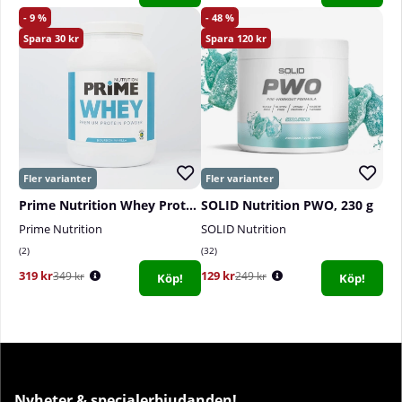
9
48
30
120
Prime Nutrition Whey Protein, 800 g
SOLID Nutrition PWO, 230 g
Prime Nutrition
SOLID Nutrition
2
32
319 kr
129 kr
349 kr
249 kr
Köp!
Köp!
Nyheter & specialerbjudanden!