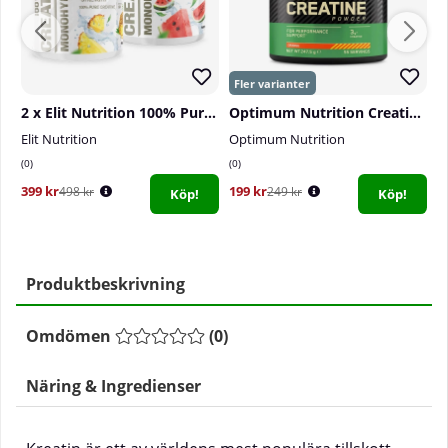
2 x Elit Nutrition 100% Pure Creatine Monohydrate, 300 g
Optimum Nutrition Creatine Powder, 247,5 g
Elit Nutrition
Optimum Nutrition
O
0
0
1
399 kr
199 kr
3
498 kr
249 kr
Köp!
Köp!
Produktbeskrivning
Omdömen
(
0
)
Näring & Ingredienser