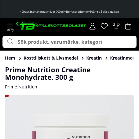
Gratis fraktalternativ över 700kr!
Bonusprodukter
Poäng på alla dina köp
Önskelista
Antal i önskelist
.
Var
Ant
.
Hem
Kosttillskott & Livsmedel
Kreatin
Kreatinmono
Prime Nutrition Creatine
Monohydrate, 300 g
Prime Nutrition
Produktbilder Prime Nutrition Creatine Monohydrate, 300 