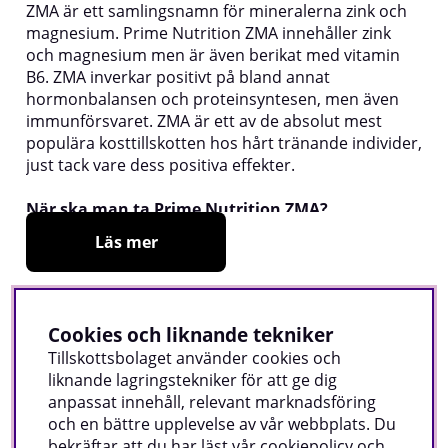
ZMA är ett samlingsnamn för mineralerna zink och
magnesium. Prime Nutrition ZMA innehåller zink
och magnesium men är även berikat med vitamin
B6. ZMA inverkar positivt på bland annat
hormonbalansen och proteinsyntesen, men även
immunförsvaret. ZMA är ett av de absolut mest
populära kosttillskotten hos hårt tränande individer,
just tack vare dess positiva effekter.
När ska man ta Prime Nutrition ZMA?
Prime Nutrition ZMA intas med fördel innan
Läs mer
nattsömn. Du tar en vegansk kapsel innan läggdags,
varje dag.
Andra köpte även
Varför Prime Nutrition ZMA?
Cookies och liknande tekniker
Zink och Magnesium är två av våra absolut viktigaste
Tillskottsbolaget använder cookies och
mineraler att få i oss tillräckligt av och framförallt
liknande lagringstekniker för att ge dig
idrottare och fysiskt aktiva personer har ofta brist
Nyhet
anpassat innehåll, relevant marknadsföring
på just dessa mineraler. Genom att ta ett
och en bättre upplevelse av vår webbplats. Du
kosttillskott av mineralerna Zink och Magnesium, i
bekräftar att du har läst vår cookiepolicy och