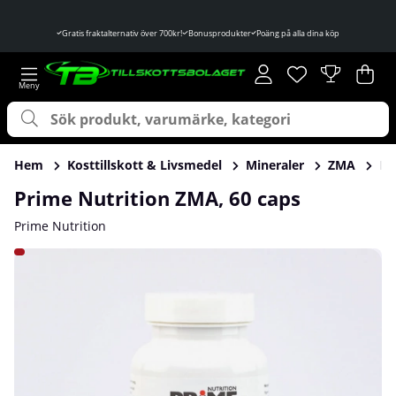
Gratis fraktalternativ över 700kr!
Bonusprodukter
Poäng på alla dina köp
Önskelista
Antal i önskelist
.
Var
Ant
.
Hem
Kosttillskott & Livsmedel
Mineraler
ZMA
Pr
Prime Nutrition ZMA, 60 caps
Prime Nutrition
Produktbilder Prime Nutrition ZMA, 60 caps