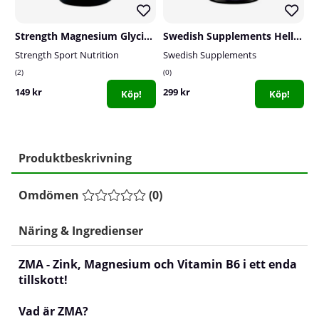
Strength Magnesium Glycinate, 90 caps
Swedish Supplements Hellfire, 90 caps
Strength Sport Nutrition
Swedish Supplements
S
2
0
0
149 kr
299 kr
8
Köp!
Köp!
Produktbeskrivning
Omdömen
(
0
)
Näring & Ingredienser
ZMA - Zink, Magnesium och Vitamin B6 i ett enda
tillskott!
Vad är ZMA?