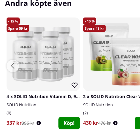
Andra köpte även
15
10
59
48
4 x SOLID Nutrition Vitamin D, 90 caps
SOLID Nutrition
SOLID Nutrition
0
2
337 kr
430 kr
Köp!
396 kr
478 kr