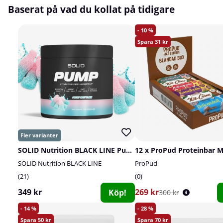
Baserat på vad du kollat på tidigare
10
31
SOLID Nutrition BLACK LINE Pump, 360 g
SOLID Nutrition BLACK LINE
ProPud
21
0
349 kr
269 kr
Köp!
300 kr
14
28
50
70