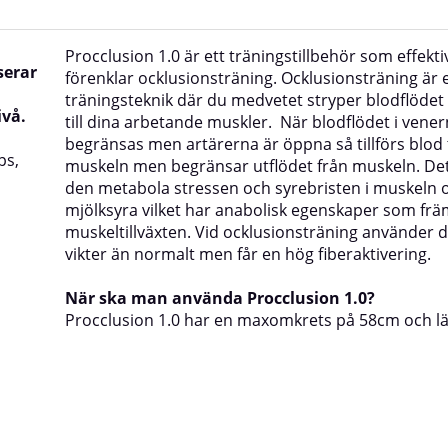
Procclusion 1.0 är ett träningstillbehör som effekti
serar
förenklar ocklusionsträning. Ocklusionsträning är e
träningsteknik där du medvetet stryper blodflödet
ivå.
till dina arbetande muskler. När blodflödet i vene
begränsas men artärerna är öppna så tillförs blod t
ps,
muskeln men begränsar utflödet från muskeln. De
den metabola stressen och syrebristen i muskeln 
mjölksyra vilket har anabolisk egenskaper som frä
muskeltillväxten. Vid ocklusionsträning använder d
vikter än normalt men får en hög fiberaktivering.
När ska man använda Procclusion 1.0?
Procclusion 1.0 har en maxomkrets på 58cm och l