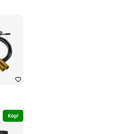
Fat Gripz Extreme
Fat Gripz
0
419 kr
Köp!
Köp!