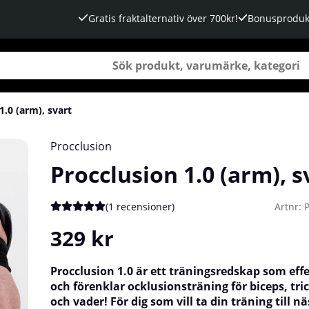
Gratis fraktalternativ över 700kr!
Bonusproduk
1.0 (arm), svart
Procclusion
Procclusion 1.0 (arm), s
(
1 recensioner
)
Artnr:
Medelbetyg 5 av 5 Antal betyg 1
329
kr
Procclusion 1.0 är ett träningsredskap som effe
och förenklar ocklusionsträning för biceps, tri
och vader! För dig som vill ta din träning till nä