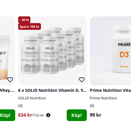
20
158
2 x SOLID Nutrition Clear Whey, 300 g
8 x SOLID Nutrition Vitamin D, 90 caps
SOLID Nutrition
Prime Nutrition
0
0
634 kr
99 kr
Köp!
Köp!
792 kr