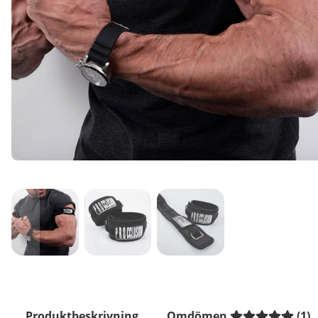
Produktbeskrivning
Omdömen
(
1
)