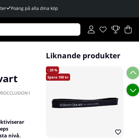
ter
Poäng på alla dina köp
Önskelista
Antal i önskelista
.
V
An
.
Liknande produkter
29
vart
100
PROCCLUSION1
ktiviserar
ceps
sta nivå.