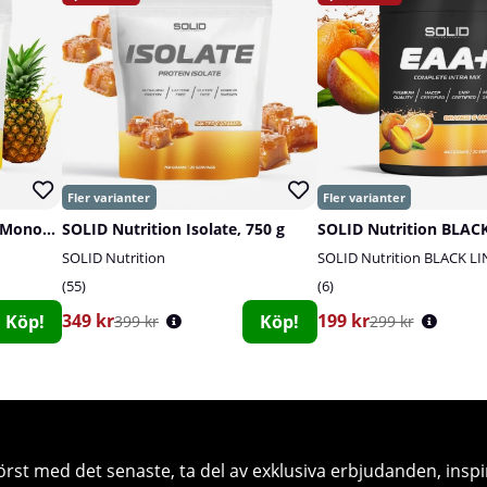
SOLID Nutrition Creatine Monohydrate, 400 g
SOLID Nutrition Isolate, 750 g
SOLID Nutrition
SOLID Nutrition BLACK LI
55
6
349 kr
199 kr
Köp!
Köp!
399 kr
299 kr
örst med det senaste, ta del av exklusiva erbjudanden, inspi