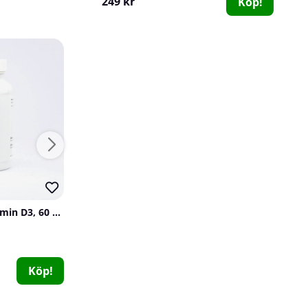
249 kr
Köp!
33
100
Prime Nutrition Vitamin D3, 60 caps
SOLID Nutrition Casein, 750 g
Fat Gripz Original
SOLID Nutrition
SOLID Nutrition
Fat Gripz
81
2
0
199 kr
699 kr
Köp!
Köp!
299 kr
349 kr
Köp!