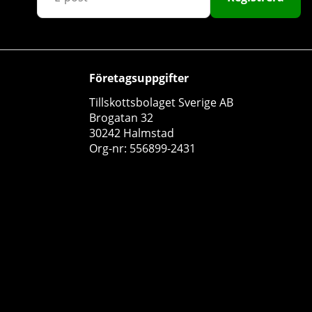
Företagsuppgifter
Tillskottsbolaget Sverige AB
Brogatan 32
Better Bodies Glute Force 3-Pack, multi combo
30242 Halmstad
Better Bodies
Org-nr: 556899-2431
0
499 kr
Köp!