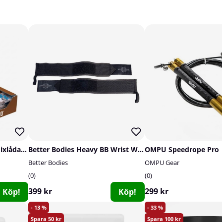
12 x ProPud Proteinbar Mixlåda, 55 g
Better Bodies Heavy BB Wrist Wraps 18 inch, black
OMPU Speedrope Pro
Better Bodies
OMPU Gear
0
0
399 kr
299 kr
Köp!
Köp!
13
33
50
100