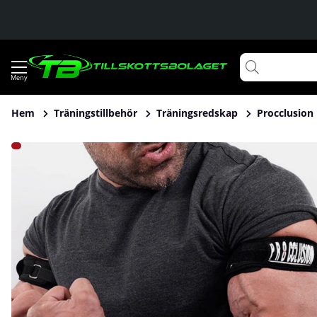
Hem
Träningstillbehör
Träningsredskap
Procclusion 
Produktbilder Procclusion 1.0 (arm), svart