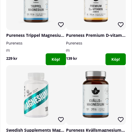
Pureness Trippel Magnesium, 120 caps
Pureness Premium D-vitamin 4000 IE, 60 caps
Pureness
Pureness
0
0
229 kr
139 kr
Köp!
Köp!
Swedish Supplements Magnesium Complex, 90 caps
Pureness Kvällsmagnesium, 120 caps