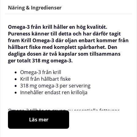
Näring & Ingredienser
Omega-3 från krill håller en hög kvalitét.
Pureness känner till detta och har därför tagit
fram Krill Omega-3 där oljan enbart kommer från
hållbart fiske med komplett spårbarhet. Den
dagliga dosen är två kapslar som tillsammans
ger totalt 318 mg omega-3.
Omega-3 från krill
Krill från hållbart fiske
318 mg omega-3 per servering
Innehåller endast ren krillolja
Omega-3 tillhör en grupp av essentiella fettsyror
vilket innebär att vi måste få i oss dessa dagligen i
Läs mer
tillräckliga mängder för att våra kroppar skall
fungera normalt. Krill Omega-3 från Pureness är ett