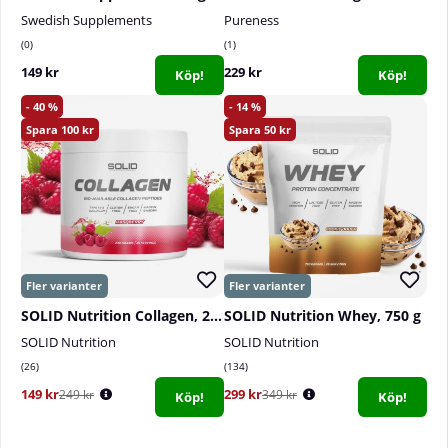
Swedish Supplements
Pureness
0
1
149 kr
229 kr
Köp!
Köp!
40
14
100
50
SOLID Nutrition Collagen, 230 g
SOLID Nutrition Whey, 750 g
SOLID Nutrition
SOLID Nutrition
26
134
149 kr
299 kr
249 kr
349 kr
Köp!
Köp!