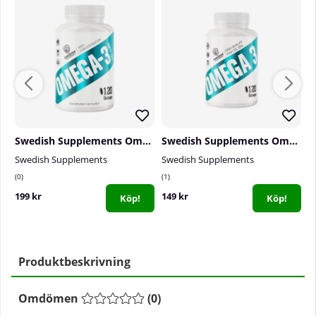
Swedish Supplements Omega-3 Forte 70%, 120 caps
Swedish Supplements Omega-3, 120 caps
Swedish Supplements
Swedish Supplements
S
0
1
5
199 kr
149 kr
2
Köp!
Köp!
Produktbeskrivning
Omdömen
(
0
)