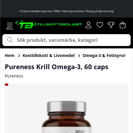
Gratis fraktalternativ över 700kr!
Bonusprodukter
Poäng på alla dina köp
Önskelista
Antal i önskelist
.
Var
Ant
.
Hem
Kosttillskott & Livsmedel
Omega-3 & Fettsyror
Pureness Krill Omega-3, 60 caps
Pureness
Produktbilder Pureness Krill Omega-3, 60 caps