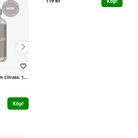
119 kr
Köp!
Vitaprana Magnesium Citrate, 125 mg, 100 caps
Holistic Selen, 90 caps
Holistic
Vitaprana
0
0
Swedish Supplements Vita-Mineral Woman, 90 caps
169 kr
129 kr
Köp!
Köp!
Swedish Supplements
0
139 kr
Köp!