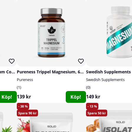
SOLID Nutrition Magnesium Complex, 90 caps
Pureness Trippel Magnesium, 60 caps
Pureness
Swedish Supplements
1
0
139 kr
149 kr
Köp!
Köp!
38
13
90
50