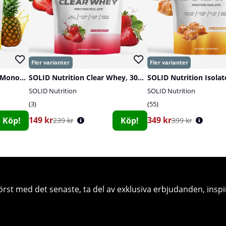
SOLID Nutrition Creatine Monohydrate, 400 g
SOLID Nutrition Clear Whey, 300 g
SOLID Nutrition Isolat
SOLID Nutrition
SOLID Nutrition
3
55
149 kr
349 kr
Köp!
Köp!
239 kr
399 kr
örst med det senaste, ta del av exklusiva erbjudanden, inspi