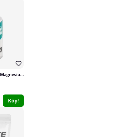
Swedish Supplements Magnesium Complex, 90 caps
Swedish Supplements 100% Vita-Mineral, 60 caps
Swedish Supplements
1
Köp!
99 kr
Köp!