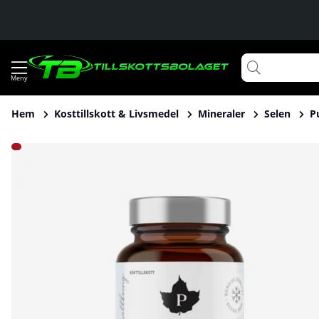
Hem
Kosttillskott & Livsmedel
Mineraler
Selen
P
Produktbilder Pureness Trippel Selen, 60 caps