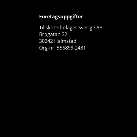
Företagsuppgifter
Tillskottsbolaget Sverige AB
Brogatan 32
30242 Halmstad
Org-nr: 556899-2431
Vitaprana Magnesium Powder, 210 g
Vitaprana
0
249 kr
Köp!