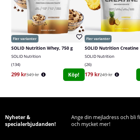
SOLID Nutrition Whey, 750 g
SOLID Nutrition
SOLID Nutrition
134
26
299 kr
179 kr
Köp!
349 kr
249 kr
Nyheter &
Ange din mejladress och bli f
specialerbjudanden!
och mycket mer!