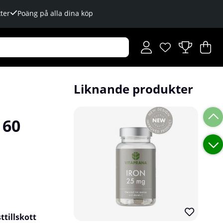
ter
Poäng på alla dina köp
Önskelista
Antal i önskelista
.
V
An
.
Liknande produkter
 60
ttillskott