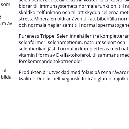
t som
bidrar till immunsystemets normala funktion, till 
sköldkörtelfunktion och till att skydda cellerna mot
d
stress. Mineralen bidrar även till att bibehålla nor
rum av
och normala naglar samt till normal spermatogene
Pureness Trippel Selen innehåller tre komplettera
selenformer: selenometionin, natriumselenit och
selenberikad jäst. Formulan kompletteras med natu
vitamin i form av D-alfa-tokoferol, tillsammans med
förekommande tokotrienoler.
till
Produkten är utvecklad med fokus på rena råvaro
 bilda
kvalitet. Den är helt vegansk, fri från gluten, mjölk 