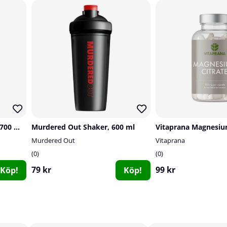
Applied Nutrition Shaker, 700 ml, blue/clear
Murdered Out Shaker, 600 ml
Murdered Out
Vitaprana
0
0
79 kr
99 kr
Köp!
Köp!