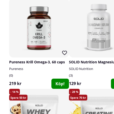
Pureness Krill Omega-3, 60 caps
Pureness
SOLID Nutrition
0
3
219 kr
129 kr
Köp!
14
28
50
70