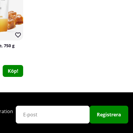
e, 750 g
Mutant Core Series MCT Oil, 946 ml
Köp!
Mutant
2
399 kr
Köp!
ration
Registrera