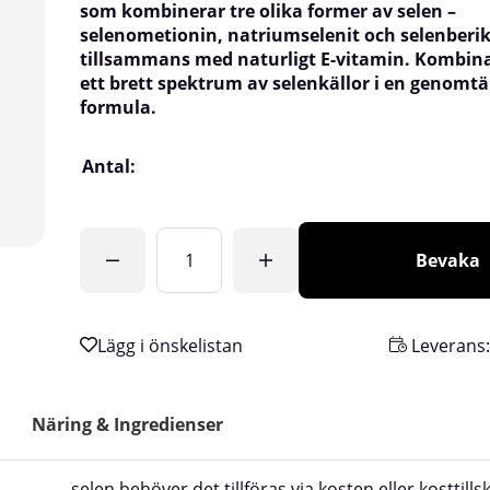
som kombinerar tre olika former av selen –
selenometionin, natriumselenit och selenberik
tillsammans med naturligt E-vitamin. Kombin
ett brett spektrum av selenkällor i en genomt
formula.
Antal:
Bevaka
Leverans
Näring & Ingredienser
selen behöver det tillföras via kosten eller kosttills