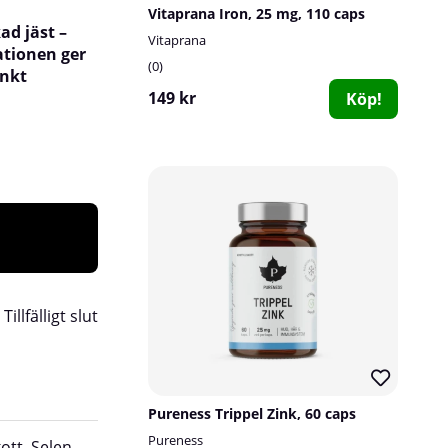
Vitaprana Iron, 25 mg, 110 caps
ad jäst –
Vitaprana
ationen ger
0
änkt
149 kr
Köp!
:
Tillfälligt slut
Pureness Trippel Zink, 60 caps
Pureness
kott. Selen
samt tillverkad utan onödiga fyllnads- eller til