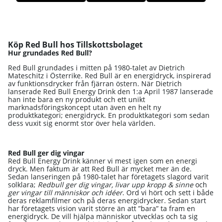
Produkter
Köp Red Bull hos Tillskottsbolaget
Hur grundades Red Bull?
Red Bull grundades i mitten på 1980-talet av Dietrich
Mateschitz i Österrike. Red Bull är en energidryck, inspirerad
av funktionsdrycker från fjärran östern. När Dietrich
lanserade Red Bull Energy Drink den 1:a April 1987 lanserade
han inte bara en ny produkt och ett unikt
marknadsföringskoncept utan även en helt ny
produktkategori; energidryck. En produktkategori som sedan
dess vuxit sig enormt stor över hela världen.
Red Bull ger dig vingar
Red Bull Energy Drink känner vi mest igen som en energi
dryck. Men faktum är att Red Bull är mycket mer än de.
Sedan lanseringen på 1980-talet har företagets slagord varit
solklara;
Redbull ger dig vingar, livar upp kropp & sinne
och
ger vingar till människor och idéer
. Ord vi hört och sett i både
deras reklamfilmer och på deras energidrycker. Sedan start
har företagets vision varit större än att ”bara” ta fram en
energidryck. De vill hjälpa människor utvecklas och ta sig