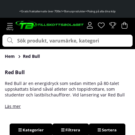
Gratis fraktalternativ över 700kr!
Bonusprodukter
Poäng på alla dina köp
Önskelista
Antal i önskelist
.
Var
Ant
.
Hem
Red Bull
Red Bull
Red Bull är en energidryck som sedan mitten på 80-talet
uppskattats bland såväl atleter och toppidrottare, som
studenter och lastbilschaufförer. Vid lansering var Red Bull
Energy Drink världens första energidryck, idag har den vuxit
sig stor över hela världen och är numera inte bara den första,
Läs mer
utan kanske även den populäraste. Med sockerfria och
kalorifria alternativ har drycken även vuxit sig stor inom
fitness och idrott. Självklart hittar du Red Bull Energy Drink
hos oss på Tillskottsbolaget!
Kategorier
Filtrera
Sortera