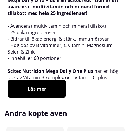
Mega Daily One Plus från Scitec Nutrition är ett
avancerat multivitamin och mineral formel
tillskott med hela 25 ingredienser!
- Avancerat multivitamin och mineral tillskott
- 25 olika ingredienser
- Bidrar till ökad energi & stärkt immunförsvar
- Hög dos av B-vitaminer, C-vitamin, Magnesium,
Selen & Zink
- Innehåller 60 portioner
Scitec Nutrition Mega Daily One Plus
har en hög
dos av Vitamin B komplex och Vitamin C, plus
essentiella mineraler inklusive Magnesium, Selen
Läs mer
och Zink. Vitamin C bidrar till normal funktion hos
immun och nervsystem, och till reducering av
trötthet och utmattning.
Andra köpte även
Scitec Nutrition Mega Daily One Plus
hjälper
också till att upprätthålla normal funktion hos
immunsystemet under och efter intensiv träning (de