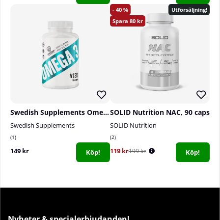
40
Utförsäljning!
80
Swedish Supplements Omega-3, 120 caps
SOLID Nutrition NAC, 90 caps
Swedish Supplements
SOLID Nutrition
1
2
149 kr
119 kr
199 kr
Köp!
Köp!
Nyheter & specialerbjudanden!