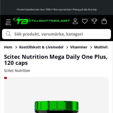
Gratis fraktalternativ över 700kr!
Bonusprodukter
Poäng på alla dina köp
Önskelista
Antal i önskelist
.
Var
Ant
.
Hem
Kosttillskott & Livsmedel
Vitaminer
Multivitam
Scitec Nutrition Mega Daily One Plus,
120 caps
Scitec Nutrition
Produktbilder Scitec Nutrition Mega Daily One Plus, 120 ca