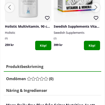
Holistic Multivitamin, 90 caps
Swedish Supplements Vitamin & Mineral Complex
Holistic
Swedish Supplements
El
0
2
0
259 kr
399 kr
1
Köp!
Köp!
Produktbeskrivning
Omdömen
(
0
)
Näring & Ingredienser