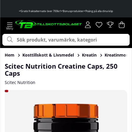
Gratis fraktalternativ över 700kr!
Bonusprodukter
Poäng på alla dina köp
Önskelista
Antal i önskelist
.
Var
Ant
.
Hem
Kosttillskott & Livsmedel
Kreatin
Kreatinmono
Scitec Nutrition Creatine Caps, 250
Caps
Scitec Nutrition
Produktbilder Scitec Nutrition Creatine Caps, 250 Caps