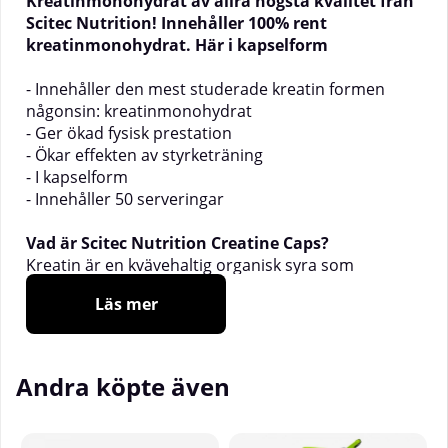
Kreatinmonohydrat av allra högsta kvalitet från
Scitec Nutrition! Innehåller 100% rent
kreatinmonohydrat. Här i kapselform
- Innehåller den mest studerade kreatin formen
någonsin: kreatinmonohydrat
- Ger ökad fysisk prestation
-
Ökar effekten av styrketräning
- I kapselform
- Innehåller 50 serveringar
Vad är Scitec Nutrition Creatine Caps?
Kreatin är en kvävehaltig organisk syra som
förekommer hos ryggradsdjur. Cirka 95 % av
Läs mer
kreatinet i kroppen finns i skelettmuskulaturen. Det
hjälper till med energin till alla celler, primärt
muskelceller, genom att öka bildandet av
adenosintrifosfat (ATP) som verkar som cell
Andra köpte även
energireserv även för muskelsammandragningar.
100% CREATINE från Scitec Nutrition innehåller den
mest studerade kreatin formen någonsin;