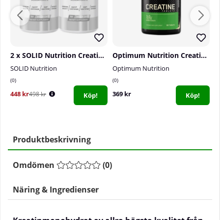
2 x SOLID Nutrition Creatine, 150 mega caps
Optimum Nutrition Creatine Monohydrate, 180 tabs
SOLID Nutrition
Optimum Nutrition
P
0
0
0
448 kr
369 kr
1
498 kr
Köp!
Köp!
Produktbeskrivning
Omdömen
(
0
)
Näring & Ingredienser