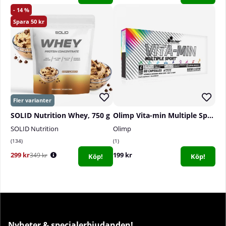
14
50
SOLID Nutrition Whey, 750 g
Olimp Vita-min Multiple Sport, 60 caps
SOLID Nutrition
Olimp
134
1
299 kr
199 kr
349 kr
Köp!
Köp!
Nyheter & specialerbjudanden!