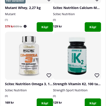
Mutant Whey, 2,27 kg
Scitec Nutrition Calcium-Magnesium, 90 tabs
Mutant
Scitec Nutrition
1
0
579 kr
129 kr
699 kr
Köp!
Köp!
Scitec Nutrition Omega 3, 100 caps
Strength Vitamin K2, 100 tabs
Scitec Nutrition
Strength Sport Nutrition
0
0
169 kr
129 kr
Köp!
Köp!