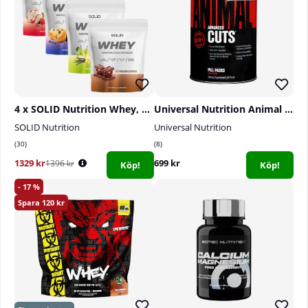
4 x SOLID Nutrition Whey, 750 g
Universal Nutrition Animal Cuts, 42-packs
SOLID Nutrition
Universal Nutrition
30
8
1329 kr
699 kr
1396 kr
Köp!
Köp!
17
120