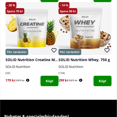
28
14
70
50
SOLID Nutrition Creatine Monohydrate, 400 g
SOLID Nutrition Whey, 750 g
SOLID Nutrition
SOLID Nutrition
26
134
179 kr
299 kr
249 kr
349 kr
Köp!
Köp!
Nyheter & specialerbjudanden!