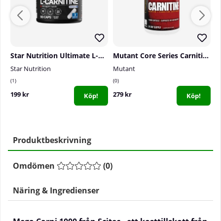
Star Nutrition Ultimate L-Carnitine, 90 caps
Mutant Core Series Carnitine, 90 caps
Star Nutrition
Mutant
S
1
0
1
199 kr
279 kr
2
Köp!
Köp!
Produktbeskrivning
Omdömen
(
0
)
Näring & Ingredienser