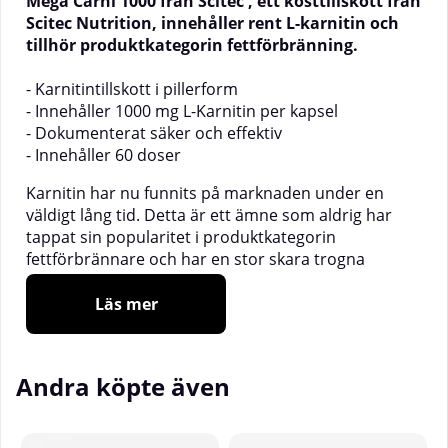
Mega Carni 1000 från Scitec
, ett kosttillskott från
Scitec Nutrition, innehåller rent L-karnitin och
tillhör produktkategorin fettförbränning.
- Karnitintillskott i pillerform
- Innehåller 1000 mg L-Karnitin per kapsel
- Dokumenterat säker och effektiv
- Innehåller 60 doser
Karnitin har nu funnits på marknaden under en
väldigt lång tid. Detta är ett ämne som aldrig har
tappat sin popularitet i produktkategorin
fettförbrännare och har en stor skara trogna
användare.
Liquid Carnitine från Scitec Nutrition
är
L-karnitin i flytande form som dessutom är
Läs mer
smaksatt. Allt du behöver göra är att ta 1 servering
om dagen och du är klar. Perfekt för dig som
tröttnat på kapslar och piller.
Andra köpte även
Karnitin är ett kroppseget ämne som återfinns i hög
utsträckning ibland annat musklerna och då mer