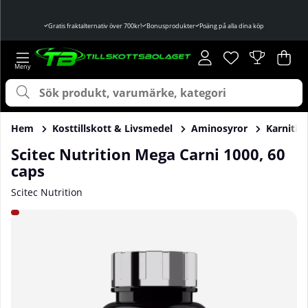
Gratis fraktalternativ över 700kr!
Bonusprodukter
Poäng på alla dina köp
Önskelista
Antal i önskelist
.
Var
Ant
.
Hem
Kosttillskott & Livsmedel
Aminosyror
Karnitin
Scitec Nutrition Mega Carni 1000, 60
caps
Scitec Nutrition
Produktbilder Scitec Nutrition Mega Carni 1000, 60 caps