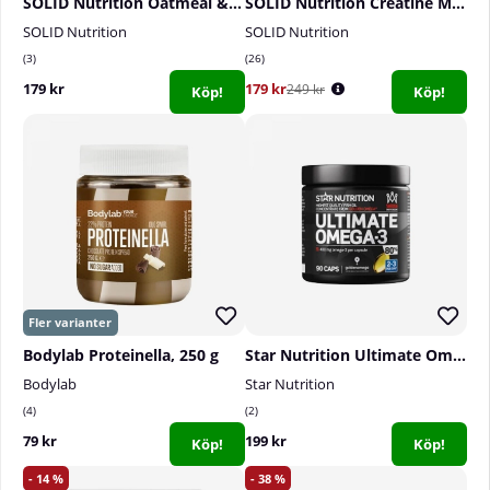
SOLID Nutrition Oatmeal & Protein Mix, 750 g
SOLID Nutrition Creatine Monohydrate, 400 g
SOLID Nutrition
SOLID Nutrition
3
26
179 kr
179 kr
249 kr
Köp!
Köp!
Bodylab Proteinella, 250 g
Star Nutrition Ultimate Omega-3, 90 caps, 80%
Bodylab
Star Nutrition
4
2
79 kr
199 kr
Köp!
Köp!
14
38