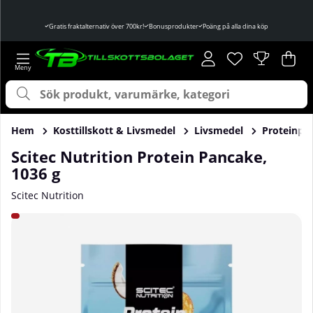
Gratis fraktalternativ över 700kr!
Bonusprodukter
Poäng på alla dina köp
Önskelista
Antal i önskelist
.
Var
Ant
.
Hem
Kosttillskott & Livsmedel
Livsmedel
Proteinpa
Scitec Nutrition Protein Pancake,
1036 g
Scitec Nutrition
Produktbilder Scitec Nutrition Protein Pancake, 1036 g