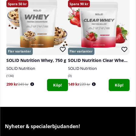
50
90
SOLID Nutrition Whey, 750 g
SOLID Nutrition Clear Whey, 300 g
SOLID Nutrition
SOLID Nutrition
134
3
299 kr
149 kr
349 kr
239 kr
Köp!
Köp!
Nyheter & specialerbjudanden!