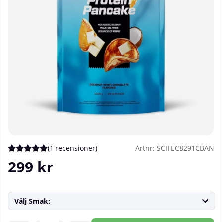
(
1 recensioner
)
Artnr:
SCITEC8291CBAN
Medelbetyg 5 av 5 Antal betyg 1
299
kr
Välj Smak: