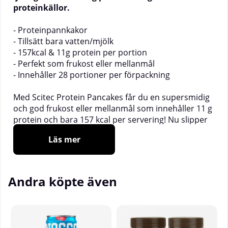
proteinkällor.
- Proteinpannkakor
- Tillsätt bara vatten/mjölk
- 157kcal & 11g protein per portion
- Perfekt som frukost eller mellanmål
- Innehåller 28 portioner per förpackning
Med Scitec Protein Pancakes får du en supersmidig
och god frukost eller mellanmål som innehåller 11 g
protein och bara 157 kcal per servering! Nu slipper
du mäta och blanda olika ingredienser för att göra
Läs mer
goda pannkakor, allt du behöver göra är att tillsätta
vatten eller mjölk.
De innehåller protein från 3 olika källor och är helt
Andra köpte även
fria från tillsatt socker!
_____________