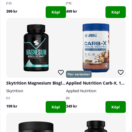
12
10
399 kr
499 kr
Köp!
Köp!
Skytrition Magnesium Bisglycinat, 90 caps
Applied Nutrition Carb-X, 1200 g
Skytrition
Applied Nutrition
1
0
199 kr
349 kr
Köp!
Köp!