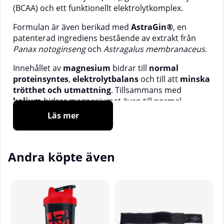
(BCAA) och ett funktionellt elektrolytkomplex.
Formulan är även berikad med
AstraGin®
, en
patenterad ingrediens bestående av extrakt från
Panax notoginseng
och
Astragalus membranaceus
.
Innehållet av
magnesium
bidrar till
normal
proteinsyntes
,
elektrolytbalans
och till att
minska
trötthet och utmattning
. Tillsammans med
kalium
bidrar magnesiumet även till normal
muskelfunktion
. Detta gör AminoUP till ett
Läs mer
utmärkt tillskott att använda före, under eller efter
intensiv fysisk aktivitet.
Antal Serveringar:
25st
Andra köpte även
Rekomenderad dosering:
Blanda 1 Skopa (15g)
med 3-4 dl vatten och drick under ditt träningspass.
Kan med fördel kombineras med
CarbUP.