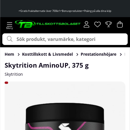
Gratis fraktalternativ över 700kr!
Bonusprodukter
Poäng på alla dina köp
Önskelista
Antal i önskelist
.
Var
Ant
.
Hem
Kosttillskott & Livsmedel
Prestationshöjare
In
Skytrition AminoUP, 375 g
Skytrition
Produktbilder Skytrition AminoUP, 375 g