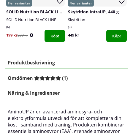
SOLID Nutrition BLACK LINE EAA+, 440 g
Skytrition IntraUP, 440 g
SOLID Nutrition BLACK LINE
Skytrition
S
6
3
0
199 kr
449 kr
3
299 kr
Köp!
Köp!
Produktbeskrivning
Omdömen
(
1
)
Näring & Ingredienser
AminoUP är en avancerad aminosyra- och
elektrolytformula utvecklad för att komplettera din
kost i samband med träning. Produkten kombinerar
essentiella aminosyror (EAA), grenade aminosyror