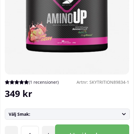
(
1 recensioner
)
Artnr:
SKYTRITION89834-1
Medelbetyg 5 av 5 Antal betyg 1
349
kr
Välj Smak:
Antal