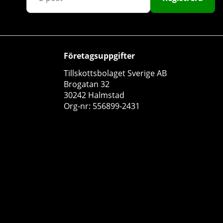
Företagsuppgifter
Tillskottsbolaget Sverige AB
Brogatan 32
Skytrition Mess It UP, 450 g
30242 Halmstad
Skytrition
Org-nr: 556899-2431
19
499 kr
Köp!