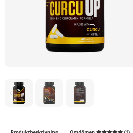
Produktbeskrivning
Omdömen
(
1
)