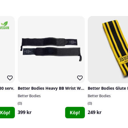
30 serv.
Better Bodies Heavy BB Wrist Wraps 18 inch, black
Better Bodies
Better Bodies
0
0
399 kr
249 kr
Köp!
Köp!