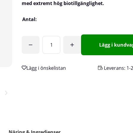
med extremt hög biotillgänglighet.
Antal:
Lägg i kundv
Leverans:
1-
Näring & Ingredienser