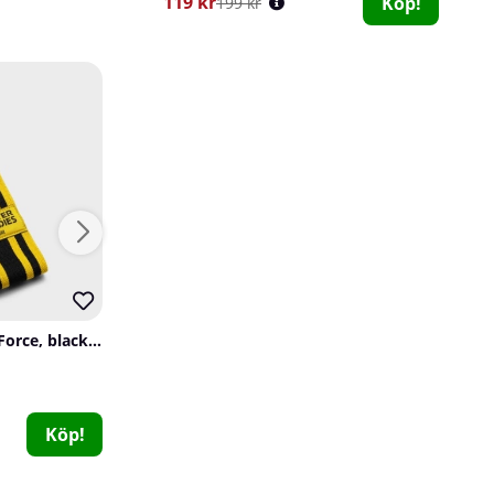
119 kr
Köp!
199 kr
Better Bodies Glute Force, black/yellow (medium)
Nordic Training Gear Figure 8 Straps, svart
Scitec Nutrition ALA, 50 caps
Nordic Training Gear
Nordic Training 
Scitec Nutrition
3
0
0
299 kr
99 kr
Köp!
Köp!
179 kr
Köp!