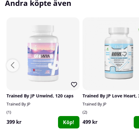
Andra köpte även
Trained By JP Unwind, 120 caps
Trained By JP Love Heart, 
Trained By JP
Trained By JP
1
2
399 kr
499 kr
Köp!