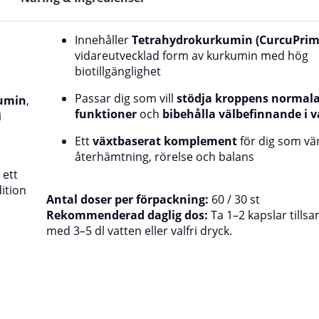
Innehåller
Tetrahydrokurkumin (CurcuPri
vidareutvecklad form av kurkumin med hög
biotillgänglighet
Passar dig som vill
stödja kroppens normal
umin
,
funktioner
och
bibehålla välbefinnande i 
i
Ett
växtbaserat komplement
för dig som vä
återhämtning, rörelse och balans
 ett
ition
Antal doser per förpackning:
60 / 30 st
Rekommenderad daglig dos:
Ta 1–2 kapslar till
med 3–5 dl vatten eller valfri dryck.