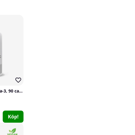
Scitec Nutrition Water Cut, 100 caps
Scitec Nutrition
SOLID Nutrition Omega-3, 90 caps
1
249 kr
Köp!
Köp!