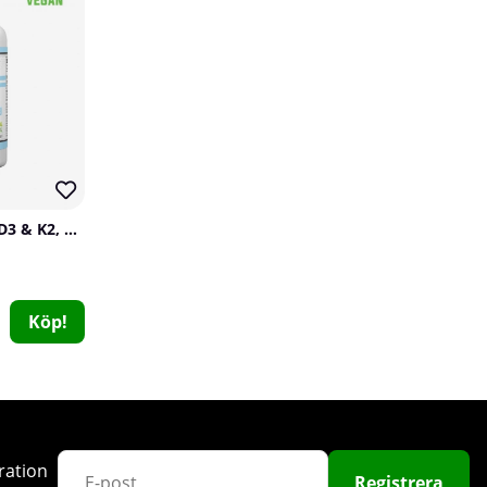
Trained By JP Vitamin D3 & K2, 60 caps
SOLID Nutrition BLACK LINE Knock Out, 90 mega caps
SOLID Nutrition BLACK LINE
2
Köp!
349 kr
Köp!
ration
Registrera