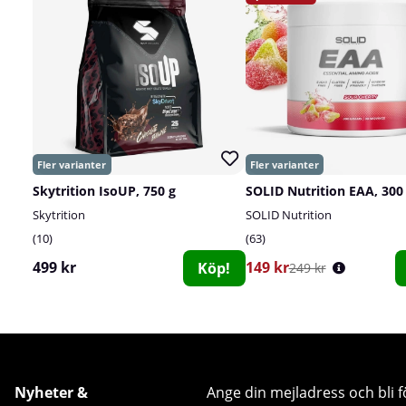
Skytrition IsoUP, 750 g
SOLID Nutrition EAA, 300
Skytrition
SOLID Nutrition
10
63
499 kr
149 kr
Köp!
249 kr
Nyheter &
Ange din mejladress och bli f