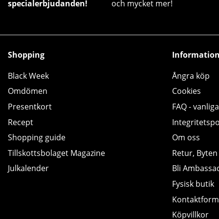
specialerbjudanden!
och mycket mer!
Shopping
Informatio
Black Week
Ångra köp
Omdömen
Cookies
Presentkort
FAQ - vanliga
Recept
Integritetspo
Shopping guide
Om oss
Tillskottsbolaget Magazine
Retur, Byten
Julkalender
Bli Ambassa
Fysisk butik
Kontaktform
Köpvillkor