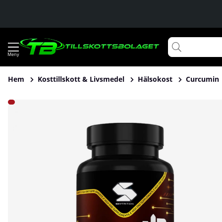
Hem
Kosttillskott & Livsmedel
Hälsokost
Curcumin
Produktbilder Skytrition CurcuUP, 60 caps