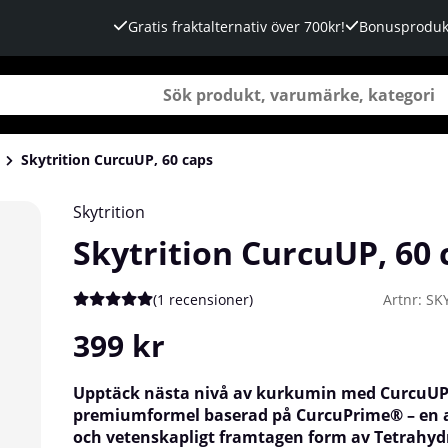
Gratis fraktalternativ över 700kr!
Bonusproduk
Skytrition CurcuUP, 60 caps
Skytrition
Skytrition CurcuUP, 60 
(
1 recensioner
)
Artnr:
SK
Medelbetyg 5 av 5 Antal betyg 1
399
kr
Upptäck nästa nivå av kurkumin med CurcuUP
premiumformel baserad på CurcuPrime® – en 
och vetenskapligt framtagen form av Tetrah