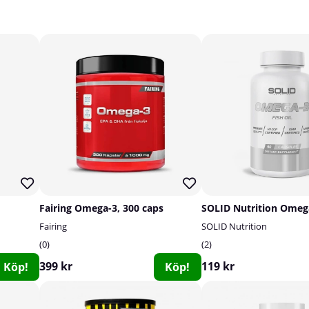
Fairing Omega-3, 300 caps
Fairing
SOLID Nutrition
0
2
399 kr
119 kr
Köp!
Köp!