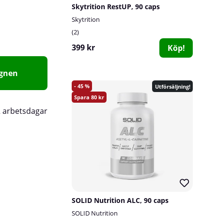
Skytrition RestUP, 90 caps
Skytrition
2
399 kr
Köp!
agnen
45
Utförsäljning!
80
2 arbetsdagar
SOLID Nutrition ALC, 90 caps
SOLID Nutrition