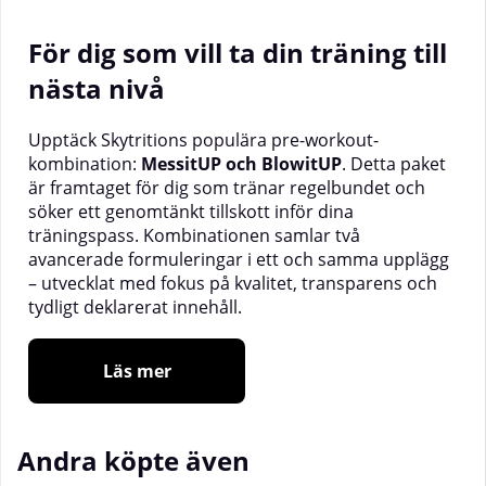
För dig som vill ta din träning till
nästa nivå
Upptäck Skytritions populära pre-workout-
kombination:
MessitUP och BlowitUP
. Detta paket
är framtaget för dig som tränar regelbundet och
söker ett genomtänkt tillskott inför dina
träningspass. Kombinationen samlar två
avancerade formuleringar i ett och samma upplägg
– utvecklat med fokus på kvalitet, transparens och
tydligt deklarerat innehåll.
Oavsett om du tränar styrketräning, högvolym,
Läs mer
crossfit eller intensiv intervallträning kan denna duo
användas som en del av din förberedelse inför
passet.
Andra köpte även