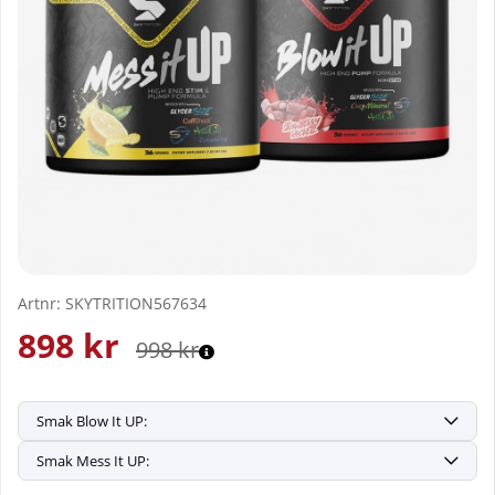
Artnr:
SKYTRITION567634
898
kr
998
kr