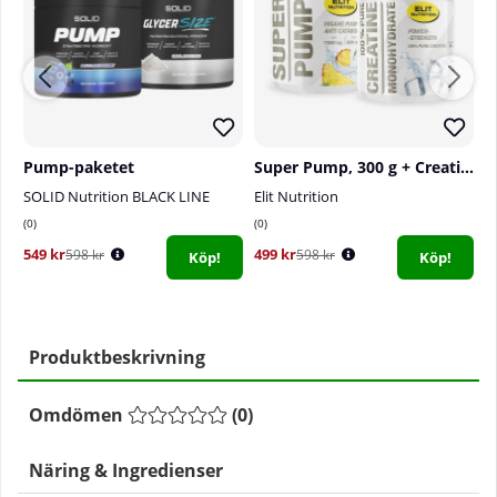
Pump-paketet
Super Pump, 300 g + Creatine Monohydrate, 300 g
S
SOLID Nutrition BLACK LINE
Elit Nutrition
S
0
0
1
549 kr
499 kr
4
598 kr
598 kr
Köp!
Köp!
Produktbeskrivning
Omdömen
(
0
)
Näring & Ingredienser